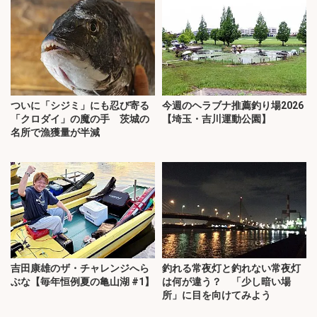
ついに「シジミ」にも忍び寄る
今週のヘラブナ推薦釣り場2026
「クロダイ」の魔の手 茨城の
【埼玉・吉川運動公園】
名所で漁獲量が半減
吉田康雄のザ・チャレンジへら
釣れる常夜灯と釣れない常夜灯
ぶな【毎年恒例夏の亀山湖 #1】
は何が違う？ 「少し暗い場
所」に目を向けてみよう