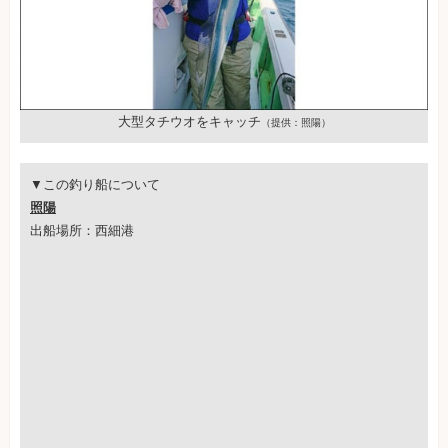
大型タチウオをキャッチ
（提供：照陽）
▼この釣り船について
照陽
出船場所：西細港