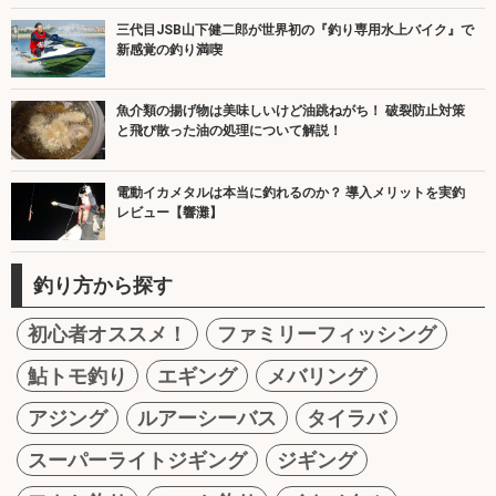
三代目JSB山下健二郎が世界初の『釣り専用水上バイク』で
新感覚の釣り満喫
魚介類の揚げ物は美味しいけど油跳ねがち！ 破裂防止対策
と飛び散った油の処理について解説！
電動イカメタルは本当に釣れるのか？ 導入メリットを実釣
レビュー【響灘】
釣り方から探す
初心者オススメ！
ファミリーフィッシング
鮎トモ釣り
エギング
メバリング
アジング
ルアーシーバス
タイラバ
スーパーライトジギング
ジギング