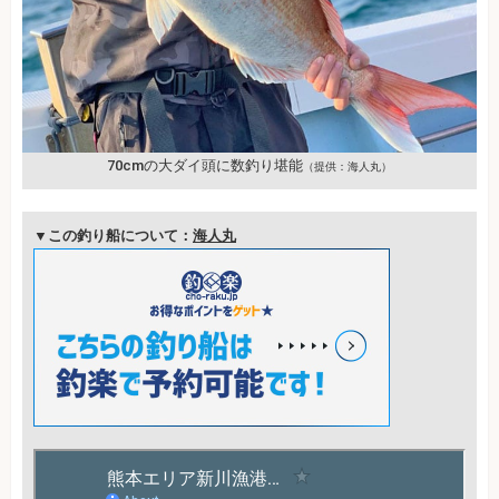
70cmの大ダイ頭に数釣り堪能
（提供：海人丸）
▼この釣り船について：
海人丸