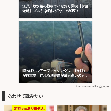
江戸川放水路の桟橋でハゼ釣り満喫【伊藤
遊船】 ズル引き釣法が的中で80匹！
陸っぱりルアーフィッシングは「1投目」
が超重要 釣れる期待度が最も高いのも
「1投目」！
Recommended by