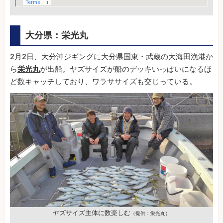
大分県：栄光丸
2月2日、大分沖ジギングに大分県国東・武蔵の大海田漁港か
ら
栄光丸
が出船。ヤズサイズが船のデッキいっぱいになるほ
ど数キャッチしており、ワラササイズも交じっている。
ヤズサイズ主体に数楽しむ
（提供：栄光丸）