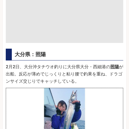
大分県：照陽
2月2日、大分沖タチウオ釣りに大分県大分・西細港の
照陽
が
出船。反応が薄めでじっくりと粘り腰で釣果を重ね、ドラゴ
ンサイズ交じりでキャッチしている。