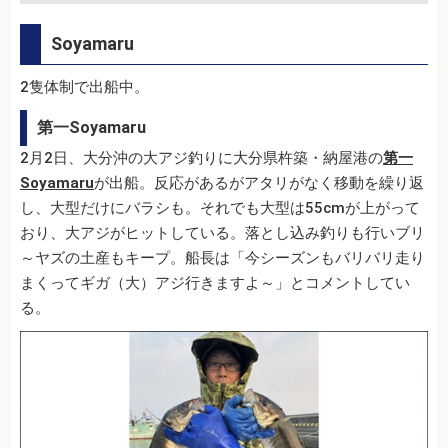
Soyamaru
2隻体制で出船中。
第一Soyamaru
2月2日、大分沖の大アジ釣りに大分県杵築・納屋港の
第一
Soyamaru
が出船。反応があるがアタリがなく移動を繰り返
し、大型だけにバラシも。それでも大型は55cmが上がって
おり、大アジがヒットしている。落とし込み釣りも行いブリ
～ヤズの土産もキープ。船長は「今シーズンもバリバリ走り
まくってギガ（大）アジ行きますよ～」とコメントしてい
る。