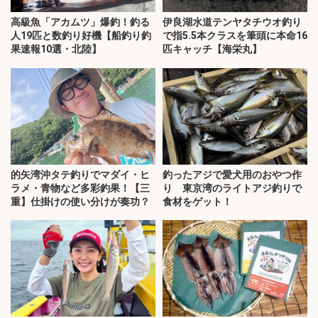
高級魚「アカムツ」爆釣！釣る
伊良湖水道テンヤタチウオ釣り
人19匹と数釣り好機【船釣り釣
で指5.5本クラスを筆頭に本命16
果速報10選・北陸】
匹キャッチ【海栄丸】
的矢湾沖タテ釣りでマダイ・ヒ
釣ったアジで愛犬用のおやつ作
ラメ・青物など多彩釣果！【三
り 東京湾のライトアジ釣りで
重】仕掛けの使い分けが奏功？
食材をゲット！