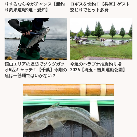
りするなら今がチャンス【船釣
ロギスを快釣！【兵庫】ゲスト
り釣果速報9選・愛知】
交じりでヒット多発
館山エリアの堤防でソウダガツ
今週のヘラブナ推薦釣り場
オ5匹キャッチ！【千葉】今期の
2026【埼玉・吉川運動公園】
魚は一筋縄ではいかない？