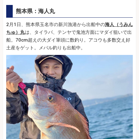
熊本県：海人丸
2月1日、熊本県玉名市の新川漁港から出船中の
海人（うみん
ちゅ）丸
は、タイラバ、テンヤで鬼池方面にマダイ狙いで出
船。70cm超えの大ダイ筆頭に数釣り。アコウも多数交え好
土産をゲット。メバル釣りも出船中。