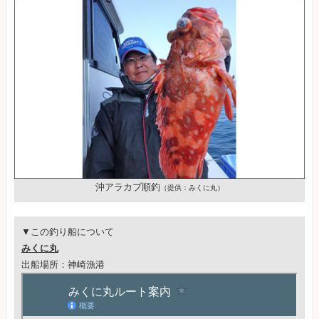
沖アラカブ順釣
（提供：みくに丸）
▼この釣り船について
みくに丸
出船場所：神崎漁港