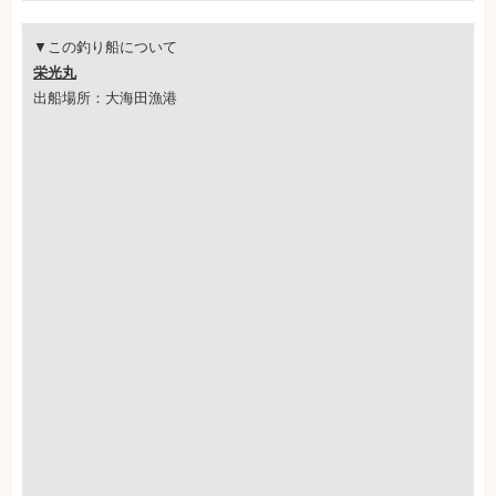
▼この釣り船について
栄光丸
出船場所：大海田漁港