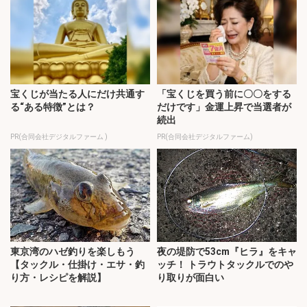
宝くじが当たる人にだけ共通す
「宝くじを買う前に〇〇をする
る“ある特徴”とは？
だけです」金運上昇で当選者が
続出
PR(合同会社デジタルファーム )
PR(合同会社デジタルファーム)
東京湾のハゼ釣りを楽しもう
夜の堤防で53cm『ヒラ』をキャ
【タックル・仕掛け・エサ・釣
ッチ！ トラウトタックルでのや
り方・レシピを解説】
り取りが面白い