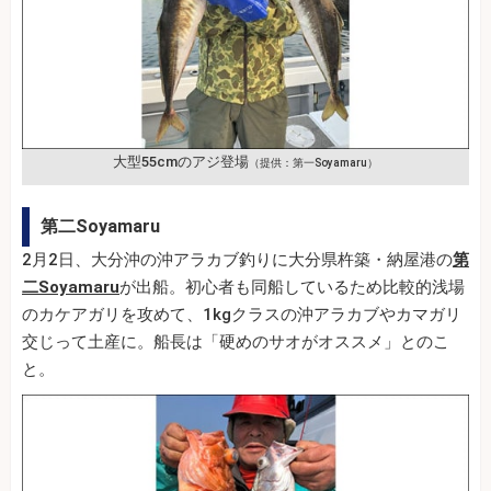
大型55cmのアジ登場
（提供：第一Soyamaru）
第二Soyamaru
2月2日、大分沖の沖アラカブ釣りに大分県杵築・納屋港の
第
二Soyamaru
が出船。初心者も同船しているため比較的浅場
のカケアガリを攻めて、1kgクラスの沖アラカブやカマガリ
交じって土産に。船長は「硬めのサオがオススメ」とのこ
と。