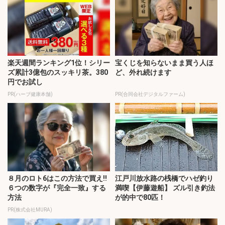
楽天週間ランキング1位！シリー
宝くじを知らないまま買う人ほ
ズ累計3億包のスッキリ茶。380
ど、外れ続けます
円でお試し
PR(ハーブ健康本舗)
PR(合同会社デジタルファーム)
８月のロト6はこの方法で買え!!
江戸川放水路の桟橋でハゼ釣り
６つの数字が『完全一致』する
満喫【伊藤遊船】 ズル引き釣法
方法
が的中で80匹！
PR(株式会社MURA)