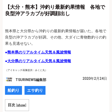
【大分・熊本】沖釣り最新釣果情報 各地で
良型沖アラカブが好調顔出し
熊本県と大分県から沖釣りの最新釣果情報が届いた。各地で
良型の沖アラカブが好調。その他、大ダイに青物数釣りの釣
果も見逃せない。
●
熊本県のリアルタイム天気＆風波情報
●
大分県のリアルタイム天気＆風波情報
（アイキャッチ画像提供：みくに丸）
2020年2月24日
TSURINEWS編集部
船釣り
エサ釣り
目次
[
show
]