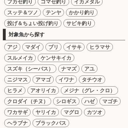
フカセ釣り
コマセ釣り
イカメタル
スッテ＆ツノ
テンヤ
かかり釣り
投げ＆ちょい投げ釣り
サビキ釣り
対象魚から探す
アジ
マダイ
ブリ
イサキ
ヒラマサ
スルメイカ
ケンサキイカ
スズキ（シーバス）
ナマズ
アユ
ニジマス
アマゴ
イワナ
タチウオ
ヒラメ
アオリイカ
メジナ（グレ・クロ）
クロダイ（チヌ）
シロギス
ハゼ
マゴチ
ワカサギ
ヤリイカ
マグロ
カツオ
ヘラブナ
ブラックバス