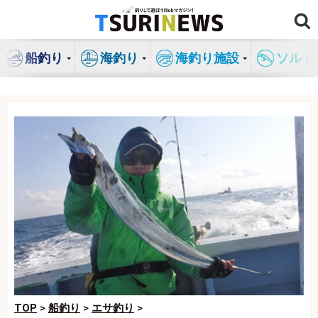
コ
ン
テ
船釣り
海釣り
海釣り施設
ソルト
ン
ツ
へ
ス
キ
ッ
プ
TOP
>
船釣り
>
エサ釣り
>