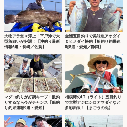
大物アラ堂々浮上！平戸沖で大
金洲五目釣りで美味魚アオダイ
型魚狙いが好調！【沖釣り最新
＆ヒメダイ快釣【船釣り釣果速
情報6選・長崎／佐賀】
報8選・愛知／静岡】
マダコ釣りが好調キープ！数釣
相模湾のLT（ライト）五目釣り
りするなら今がチャンス【船釣
で大型アジにシロアマダイなど
り釣果速報9選・愛知】
多彩釣果！【まごうの丸】