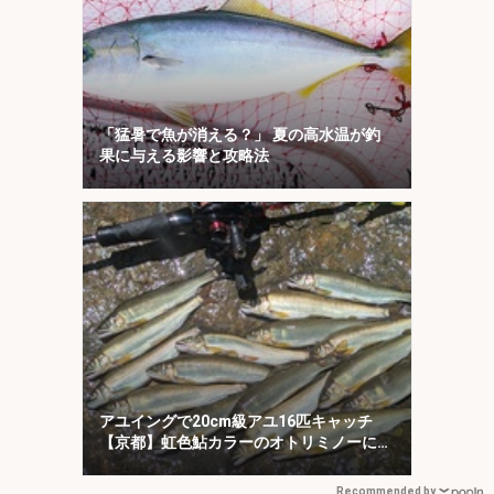
「猛暑で魚が消える？」 夏の高水温が釣
果に与える影響と攻略法
アユイングで20cm級アユ16匹キャッチ
【京都】虹色鮎カラーのオトリミノーにヒ
ット集中！
Recommended by