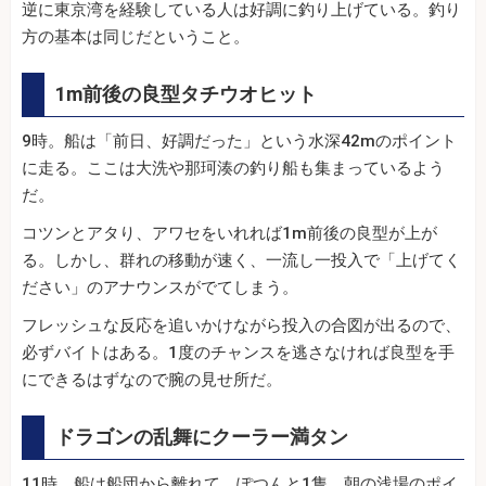
逆に東京湾を経験している人は好調に釣り上げている。釣り
方の基本は同じだということ。
1m前後の良型タチウオヒット
9時。船は「前日、好調だった」という水深42mのポイント
に走る。ここは大洗や那珂湊の釣り船も集まっているよう
だ。
コツンとアタり、アワセをいれれば1m前後の良型が上が
る。しかし、群れの移動が速く、一流し一投入で「上げてく
ださい」のアナウンスがでてしまう。
フレッシュな反応を追いかけながら投入の合図が出るので、
必ずバイトはある。1度のチャンスを逃さなければ良型を手
にできるはずなので腕の見せ所だ。
ドラゴンの乱舞にクーラー満タン
11時。船は船団から離れて、ぽつんと1隻、朝の浅場のポイ