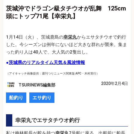
茨城沖でドラゴン級タチウオが乱舞 125cm
頭にトップ71尾【幸栄丸】
1月14日（火）、茨城鹿島の
幸栄丸
からエサタチウオで釣行
した。今シーズンは例年にないほど大きな群れが襲来。集ま
った釣り人は40人で、大人気の2隻出し。
●
茨城県のリアルタイム天気＆風波情報
（アイキャッチ画像提供：週刊つりニュース関東版 APC・木村英行）
2020年2月4日
TSURINEWS編集部
船釣り
エサ釣り
幸栄丸でエサタチウオ釣行
私は梅林船長が舵を持つ
幸栄丸
7号船に座る。出船前に船長