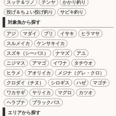
スッテ＆ツノ
テンヤ
かかり釣り
投げ＆ちょい投げ釣り
サビキ釣り
対象魚から探す
アジ
マダイ
ブリ
イサキ
ヒラマサ
スルメイカ
ケンサキイカ
スズキ（シーバス）
ナマズ
アユ
ニジマス
アマゴ
イワナ
タチウオ
ヒラメ
アオリイカ
メジナ（グレ・クロ）
クロダイ（チヌ）
シロギス
ハゼ
マゴチ
ワカサギ
ヤリイカ
マグロ
カツオ
ヘラブナ
ブラックバス
エリアから探す