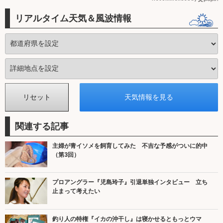
リアルタイム天気＆風波情報
関連する記事
主婦が青イソメを飼育してみた 不吉な予感がついに的中
（第3回）
プロアングラー『児島玲子』引退単独インタビュー 立ち
止まって考えたい
釣り人の特権『イカの沖干し』は寝かせるともっとウマ