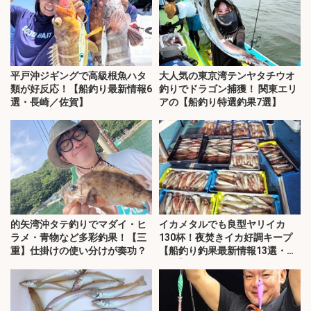
平戸沖ジギングで高級根魚ハタ
大人気の東京湾テンヤタチウオ
類が好反応！【船釣り最新情報6
釣りでドラゴン捕獲！ 関東エリ
選・長崎／佐賀】
アの【船釣り特選釣果7選】
的矢湾沖タテ釣りでマダイ・ヒ
イカメタルでも良型ヤリイカ
ラメ・青物など多彩釣果！【三
130杯！夜焚きイカ好調キープ
重】仕掛けの使い分けが奏功？
【船釣り釣果最新情報13選・玄
界灘】