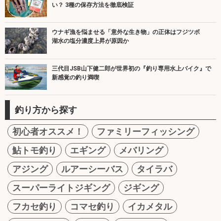
い？ 3種の保存方法を徹底検証
ウナギ漁を悩ませる「意外な生き物」の正体はフジツボ
湖水の塩分濃度上昇が原因か
三代目JSB山下健二郎が世界初の『釣り専用水上バイク』で
新感覚の釣り満喫
釣り方から探す
初心者オススメ！
ファミリーフィッシング
鮎トモ釣り
エギング
メバリング
アジング
ルアーシーバス
タイラバ
スーパーライトジギング
ジギング
フカセ釣り
コマセ釣り
イカメタル