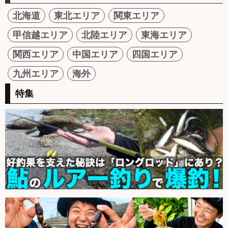
北海道
東北エリア
関東エリア
甲信越エリア
北陸エリア
東海エリア
関西エリア
中国エリア
四国エリア
九州エリア
海外
特集