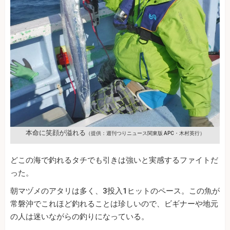
本命に笑顔が溢れる
（提供：週刊つりニュース関東版 APC・木村英行）
どこの海で釣れるタチでも引きは強いと実感するファイトだ
った。
朝マヅメのアタリは多く、3投入1ヒットのペース。この魚が
常磐沖でこれほど釣れることは珍しいので、ビギナーや地元
の人は迷いながらの釣りになっている。