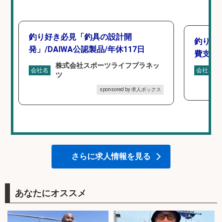
釣り好き必見「釣具の設計開
釣り具
発」/DAIWA公認製品/年休117日
費支給
株式会社スポーツライフプラネッ
会社名
会社名
ツ
sponsored by 求人ボックス
さらに求人情報を見る
あなたにオススメ