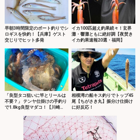
早朝3時間限定のボート釣りでシ
イカ100匹超え釣果続々！玄界
ロギスを快釣！【兵庫】ゲスト
灘・響灘ともに絶好調【夜焚き
交じりでヒット多発
イカ釣果速報20選・福岡】
「良型タコ狙いに竿とリールは
相模湾の船キス釣りでトップ45
不要？」 テンヤ仕掛けの手釣り
尾【ちがさき丸】振分け仕掛け
で1.8kg良型マダコ！【川崎
に好反応！
丸・東京湾】