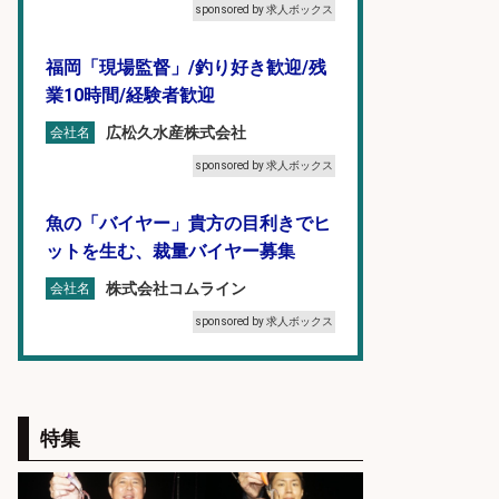
sponsored by 求人ボックス
福岡「現場監督」/釣り好き歓迎/残
業10時間/経験者歓迎
広松久水産株式会社
会社名
sponsored by 求人ボックス
魚の「バイヤー」貴方の目利きでヒ
ットを生む、裁量バイヤー募集
株式会社コムライン
会社名
sponsored by 求人ボックス
フィッシング用品の「製品開発設
計」
特集
メガバス株式会社
会社名
sponsored by 求人ボックス