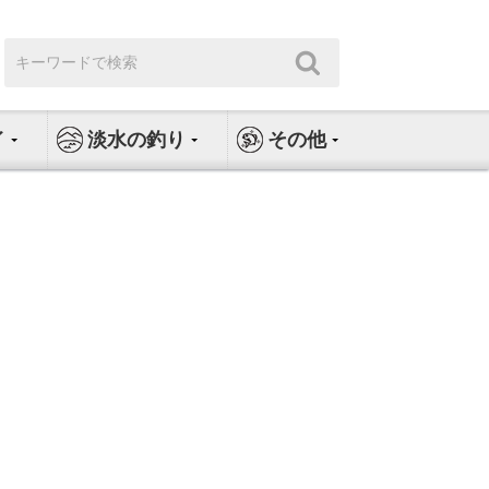
検
検
索:
索
イ
淡水の釣り
その他