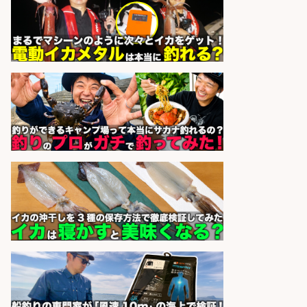
宮崎/魚や漁業に関わる現場・事務
の「総合職」 未経験可
宮崎県漁業協同組合連合会
会社名
sponsored by 求人ボックス
8月開始/釣り具メーカーでの営業ア
シスタントのお仕事/残業なし/即日
勤務可/営業事務/軽作業
株式会社パソナ
会社名
sponsored by 求人ボックス
オキアミをはじめとする釣り餌の
「製造」/釣り好き歓迎
広松久水産株式会社
会社名
sponsored by 求人ボックス