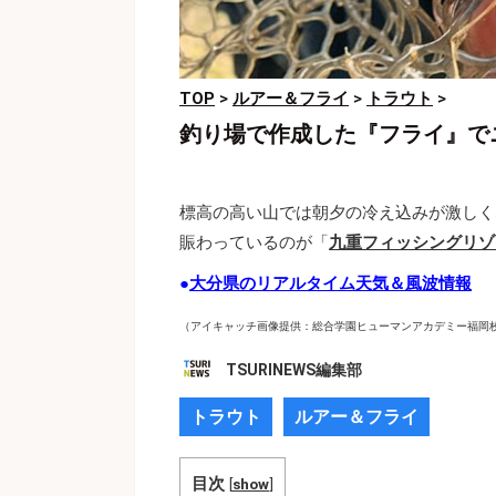
TOP
>
ルアー＆フライ
>
トラウト
>
釣り場で作成した『フライ』で
標高の高い山では朝夕の冷え込みが激しく
賑わっているのが「
九重フィッシングリゾ
●
大分県のリアルタイム天気＆風波情報
（アイキャッチ画像提供：総合学園ヒューマンアカデミー福岡校
TSURINEWS編集部
トラウト
ルアー＆フライ
目次
[
show
]