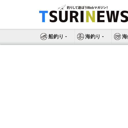
コ
ン
テ
ン
ツ
船釣り
海釣り
海
へ
ス
キ
ッ
プ