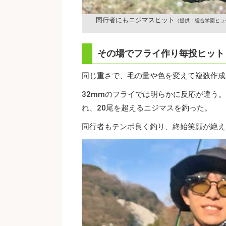
同行者にもニジマスヒット
（提供：総合学園ヒュ
その場でフライ作り毎投ヒット
同じ重さで、毛の量や色を変えて複数作成
32mmのフライでは明らかに反応が違う
れ、20尾を超えるニジマスを釣った。
同行者もテンポ良く釣り、終始笑顔が絶え