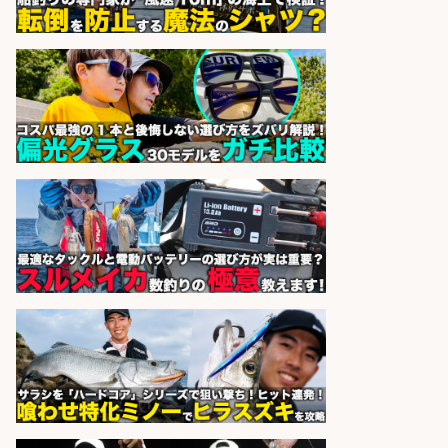
福岡/未経験歓迎「ルート営業」/釣
り好き歓迎/インセンティブ
広松久水産株式会社
会社名
sponsored by 求人ボックス
魚のプロとして活躍食を支える「鮮
魚加工・販売スタッフ」
株式会社一号舘
会社名
sponsored by 求人ボックス
さらに求人情報を見る