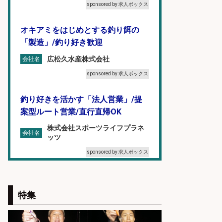
sponsored by 求人ボックス
オキアミをはじめとする釣り餌の
「製造」/釣り好き歓迎
広松久水産株式会社
会社名
sponsored by 求人ボックス
釣り好きを活かす「法人営業」/提
案型ルート営業/直行直帰OK
株式会社スポーツライフプラネ
会社名
ッツ
sponsored by 求人ボックス
フィッシング用品の「製品開発設
計」
特集
メガバス株式会社
会社名
sponsored by 求人ボックス