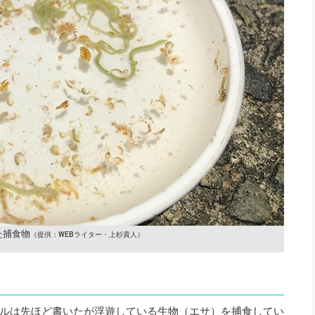
た捕食物
（提供：WEBライター・上杉貴人）
ルは先ほど書いたが浮遊している生物（エサ）を捕食してい