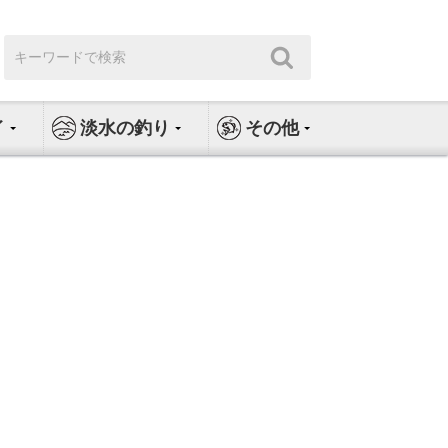
検
検
索:
索
イ
淡水の釣り
その他