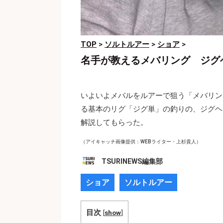
TOP
>
ソルトルアー
>
ショア
>
名手が教えるメバリング ジグ
いよいよメバルをルアーで狙う「メバリン
る基本のリグ「ジグ単」の釣りの、ジグヘ
解説してもらった。
（アイキャッチ画像提供：WEBライター・上杉貴人）
TSURINEWS編集部
ショア
ソルトルアー
目次
[
show
]