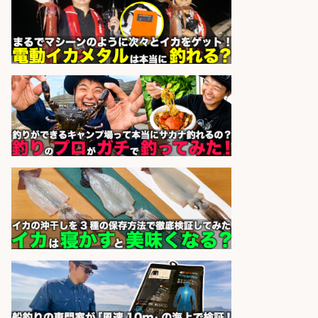
福岡/未経験歓迎「ルート営業」/釣
り好き歓迎/インセンティブ
広松久水産株式会社
会社名
sponsored by 求人ボックス
宮崎/魚や漁業に関わる現場・事務
の「総合職」 未経験可
宮崎県漁業協同組合連合会
会社名
sponsored by 求人ボックス
魚の「バイヤー」貴方の目利きでヒ
ットを生む、裁量バイヤー募集
株式会社コムライン
会社名
sponsored by 求人ボックス