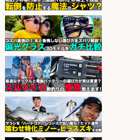
魚をさばける方必見「鮮魚部門スタ
ッフ」/3つの働き方が選べる
株式会社旬
会社名
sponsored by 求人ボックス
香川県のおいしい魚を届ける「提
案・加工の工程管理」未経験OK
株式会社高松東魚市場
会社名
sponsored by 求人ボックス
さらに求人情報を見る