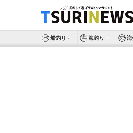
コ
ン
テ
ン
ツ
船釣り
海釣り
海
へ
ス
キ
ッ
プ