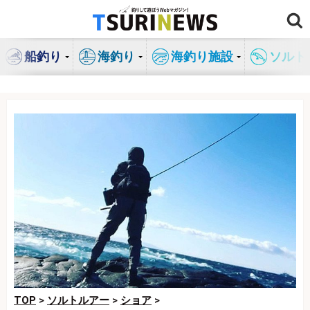
コ
ン
テ
船釣り
海釣り
海釣り施設
ソルト
ン
ツ
へ
ス
キ
ッ
プ
TOP
>
ソルトルアー
>
ショア
>