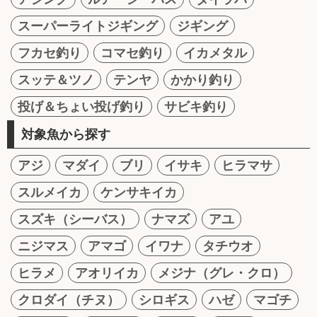
スーパーライトジギング
ジギング
フカセ釣り
コマセ釣り
イカメタル
スッテ＆ツノ
テンヤ
かかり釣り
投げ＆ちょい投げ釣り
サビキ釣り
対象魚から探す
アジ
マダイ
ブリ
イサキ
ヒラマサ
スルメイカ
ケンサキイカ
スズキ（シーバス）
ナマズ
アユ
ニジマス
アマゴ
イワナ
タチウオ
ヒラメ
アオリイカ
メジナ（グレ・クロ）
クロダイ（チヌ）
シロギス
ハゼ
マゴチ