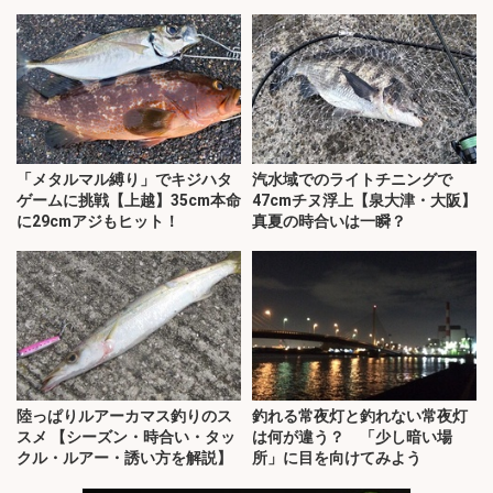
「メタルマル縛り」でキジハタ
汽水域でのライトチニングで
ゲームに挑戦【上越】35cm本命
47cmチヌ浮上【泉大津・大阪】
に29cmアジもヒット！
真夏の時合いは一瞬？
陸っぱりルアーカマス釣りのス
釣れる常夜灯と釣れない常夜灯
スメ 【シーズン・時合い・タッ
は何が違う？ 「少し暗い場
クル・ルアー・誘い方を解説】
所」に目を向けてみよう