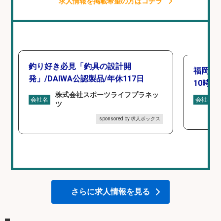
求人情報を掲載希望の方はコチラ
釣り好き必見「釣具の設計開
福岡「
発」/DAIWA公認製品/年休117日
10時間
株式会社スポーツライフプラネッ
会社名
会社名
ツ
sponsored by 求人ボックス
さらに求人情報を見る