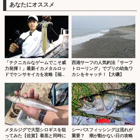
あなたにオススメ
「テクニカルなゲームでこそ威
西湘サーフの人気釣法「サーフ
力発揮！」最新イカメタルロッ
トローリング」でブリの幼魚ワ
ドでケンサキイカを攻略【福
カシをキャッチ！【大磯】
井】
メタルジグで大型シロギスを狙
シーバスフィッシングは流れが
ってみた【佐賀】着底と同時に
重要？ 潮が動かない日の攻略