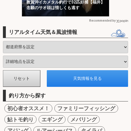
敦賀沖イカメタル釣行で32匹好捕【福井】
念願のサオ頭は惜しくも逃す
Recommended by
リアルタイム天気＆風波情報
釣り方から探す
初心者オススメ！
ファミリーフィッシング
鮎トモ釣り
エギング
メバリング
アジング
ルアーシーバス
タイラバ