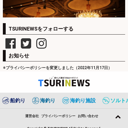
TSURINEWSをフォローする
お知らせ
※プライバシーポリシーを変更しました（2022年11月17日）
船釣り
海釣り
海釣り施設
ソルト
運営会社
プライバシーポリシー
お問い合わせ