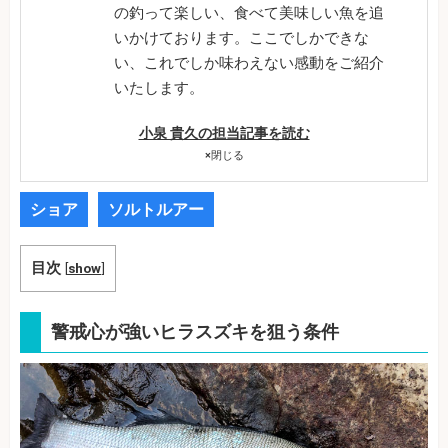
の釣って楽しい、食べて美味しい魚を追
いかけております。ここでしかできな
い、これでしか味わえない感動をご紹介
いたします。
小泉 貴久の担当記事を読む
×
閉じる
ショア
ソルトルアー
目次
[
show
]
警戒心が強いヒラスズキを狙う条件