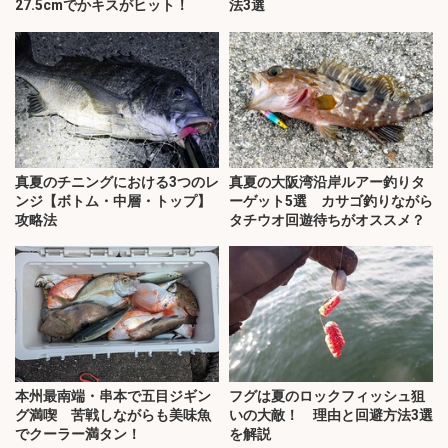
27.5cmでかキスがヒット！
法3選
真夏のチニングにおける3つのレ
真夏の大阪湾沿岸ルアー釣りタ
ンジ【ボトム・中層・トップ】
ーゲット5選 カサゴ釣りながら
攻略法
タチウオ回遊待ちがオススメ？
本州最南端・串本で五目ジギン
フグは夏のロックフィッシュ狙
グ満喫 苦戦しながらも美味魚
いの大敵！ 理由と回避方法3選
でクーラー満タン！
を解説