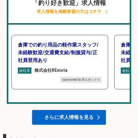
「釣り好き歓迎」求人情報
求人情報を掲載希望の方はコチラ
倉庫での釣り用品の軽作業スタッフ/
倉庫で
未経験歓迎/交通費支給/制服貸与/正
未経験
社員登用あり
社員登
株式会社REnista
会社名
会社名
sponsored by 求人ボックス
さらに求人情報を見る