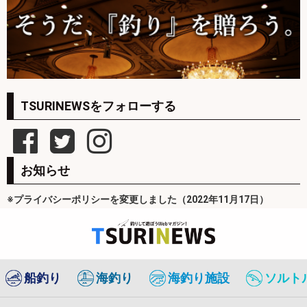
TSURINEWSをフォローする
お知らせ
※プライバシーポリシーを変更しました（2022年11月17日）
船釣り
海釣り
海釣り施設
ソルト