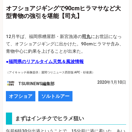
オフショアジギングで90cmヒラマサなど大
型青物の強引を堪能【司丸】
12月半ば、福岡県糟屋郡・新宮漁港の
司丸
にお世話になっ
て、オフショアジギングに出かけた。90cmヒラマサ含み、
青物中心に釣果を上げることが出来た。
●
福岡県のリアルタイム天気＆風波情報
（アイキャッチ画像提供：週間つりニュース西部版 APC・杉俊廣）
2020年1月10日
TSURINEWS編集部
オフショア
ソルトルアー
まずはインチクでヒラメ狙い
午前6時30分出港ということで、15分前に港に着いた。あい