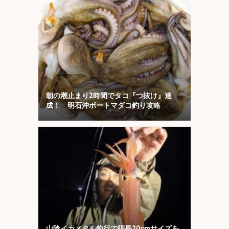
朝の潮止まり2時間でタコ『つ抜け』達
成！ 明石沖ボートマダコ釣り攻略
山陰イカメタル釣行で胴長20cmサイズを