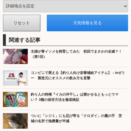
関連する記事
主婦が青イソメを飼育してみた 初回でまさかの全滅？！
（第1回）
コンビニで買える【釣り人向け栄養補給アイテム】：inゼリ
ー 製造元にオススメの飲み方を直撃
釣り人の特権『イカの沖干し』は寝かせるともっとウマ
い？ 3種の保存方法を徹底検証
ついに「シジミ」にも忍び寄る「クロダイ」の魔の手 茨
城の名所で漁獲量が半減