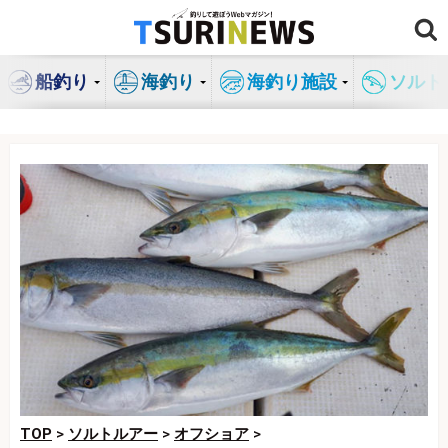
コ
ン
テ
船釣り
海釣り
海釣り施設
ソルト
ン
ツ
へ
ス
キ
ッ
プ
TOP
>
ソルトルアー
>
オフショア
>