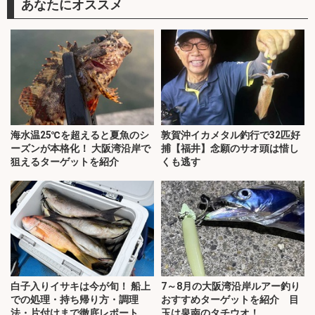
あなたにオススメ
海水温25℃を超えると夏魚のシ
敦賀沖イカメタル釣行で32匹好
ーズンが本格化！ 大阪湾沿岸で
捕【福井】念願のサオ頭は惜し
狙えるターゲットを紹介
くも逃す
白子入りイサキは今が旬！ 船上
7～8月の大阪湾沿岸ルアー釣り
での処理・持ち帰り方・調理
おすすめターゲットを紹介 目
法・片付けまで徹底レポート
玉は泉南のタチウオ！