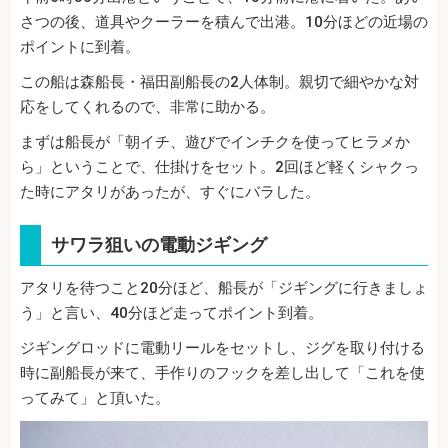
さつの後、道具やクーラーを積んで出港。10分ほどの近場の
ポイントに到着。
この船は森船長・福田副船長の2人体制。親切で細やかな対
応をしてくれるので、非常に助かる。
まずは船長が「朝イチ、遊びでインチクを使ってヒラメか
ら」ということで、仕掛けをセット。2回ほど軽くシャクっ
た時にアタリがあったが、すぐにバラした。
サワラ狙いの電動ジギング
アタリを待つこと20分ほど、船長が「ジギングに行きましょ
う」と言い、40分ほど走ってポイント到着。
ジギングロッドに電動リールをセットし、ジグを取り付ける
時に副船長が来て、手作りのフックを差し出して「これを使
ってみて」と頂いた。