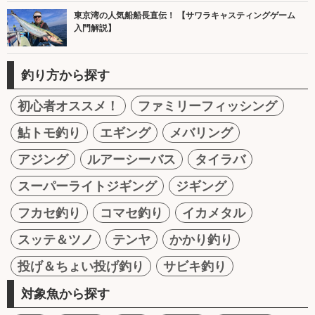
東京湾の人気船船長直伝！ 【サワラキャスティングゲーム
入門解説】
釣り方から探す
初心者オススメ！
ファミリーフィッシング
鮎トモ釣り
エギング
メバリング
アジング
ルアーシーバス
タイラバ
スーパーライトジギング
ジギング
フカセ釣り
コマセ釣り
イカメタル
スッテ＆ツノ
テンヤ
かかり釣り
投げ＆ちょい投げ釣り
サビキ釣り
対象魚から探す