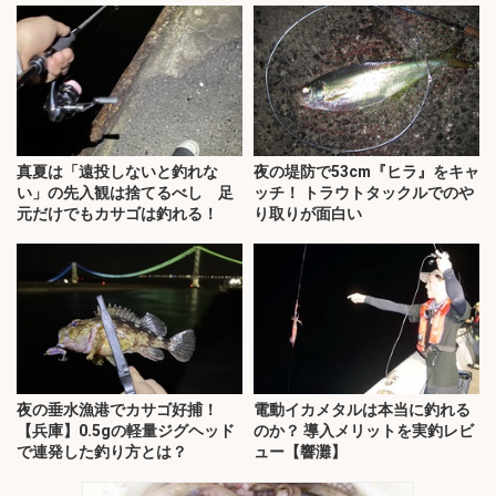
真夏は「遠投しないと釣れな
夜の堤防で53cm『ヒラ』をキャ
い」の先入観は捨てるべし 足
ッチ！ トラウトタックルでのや
元だけでもカサゴは釣れる！
り取りが面白い
夜の垂水漁港でカサゴ好捕！
電動イカメタルは本当に釣れる
【兵庫】0.5gの軽量ジグヘッド
のか？ 導入メリットを実釣レビ
で連発した釣り方とは？
ュー【響灘】