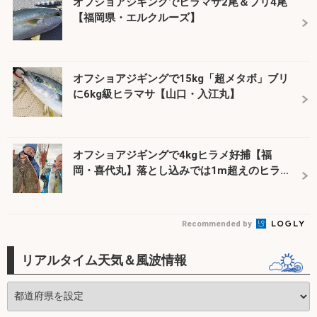
オフショアジギングでヒラマサ2尾＆ブリ4尾
【福岡県・エルクルーズ】
オフショアジギングで15kg「超メタボ」ブリ
に6kg級ヒラマサ【山口・入江丸】
オフショアジギングで4kgヒラメ好捕【福
岡・喜代丸】落とし込みでは1m超えのヒラ...
Recommended by
リアルタイム天気＆風波情報