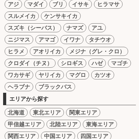
アジ
マダイ
ブリ
イサキ
ヒラマサ
スルメイカ
ケンサキイカ
スズキ（シーバス）
ナマズ
アユ
ニジマス
アマゴ
イワナ
タチウオ
ヒラメ
アオリイカ
メジナ（グレ・クロ）
クロダイ（チヌ）
シロギス
ハゼ
マゴチ
ワカサギ
ヤリイカ
マグロ
カツオ
ヘラブナ
ブラックバス
エリアから探す
北海道
東北エリア
関東エリア
甲信越エリア
北陸エリア
東海エリア
関西エリア
中国エリア
四国エリア