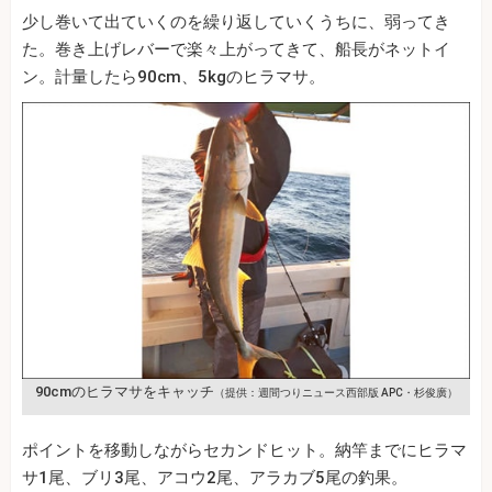
少し巻いて出ていくのを繰り返していくうちに、弱ってき
た。巻き上げレバーで楽々上がってきて、船長がネットイ
ン。計量したら90cm、5kgのヒラマサ。
90cmのヒラマサをキャッチ
（提供：週間つりニュース西部版 APC・杉俊廣）
ポイントを移動しながらセカンドヒット。納竿までにヒラマ
サ1尾、ブリ3尾、アコウ2尾、アラカブ5尾の釣果。