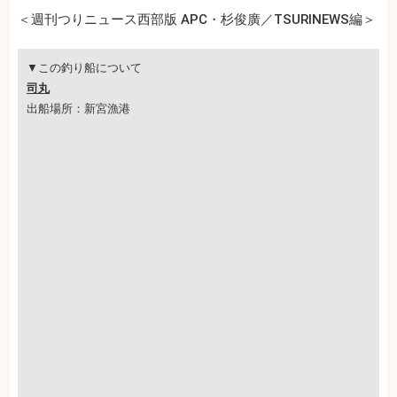
＜週刊つりニュース西部版 APC・杉俊廣／TSURINEWS編＞
▼この釣り船について
司丸
出船場所：新宮漁港