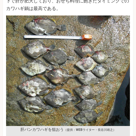
下で肝が肥大しており、おせち料理に飽きたタイミングでの
カワハギ鍋は最高である。
肝パンカワハギを狙おう
（提供：WEBライター・長谷川靖之）