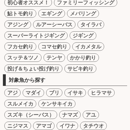
初心者オススメ！
ファミリーフィッシング
鮎トモ釣り
エギング
メバリング
アジング
ルアーシーバス
タイラバ
スーパーライトジギング
ジギング
フカセ釣り
コマセ釣り
イカメタル
スッテ＆ツノ
テンヤ
かかり釣り
投げ＆ちょい投げ釣り
サビキ釣り
対象魚から探す
アジ
マダイ
ブリ
イサキ
ヒラマサ
スルメイカ
ケンサキイカ
スズキ（シーバス）
ナマズ
アユ
ニジマス
アマゴ
イワナ
タチウオ