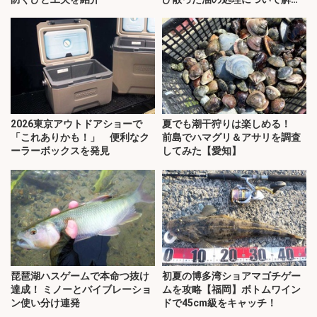
説！
2026東京アウトドアショーで
夏でも潮干狩りは楽しめる！
「これありかも！」 便利なク
前島でハマグリ＆アサリを調査
ーラーボックスを発見
してみた【愛知】
琵琶湖ハスゲームで本命つ抜け
初夏の博多湾ショアマゴチゲー
達成！ ミノーとバイブレーショ
ムを攻略【福岡】ボトムワイン
ン使い分け連発
ドで45cm級をキャッチ！