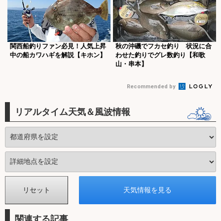
関西船釣りファン必見！人気上昇
秋の沖磯でフカセ釣り 状況に合
中の船カワハギを解説【キホン】
わせた釣りでグレ数釣り【和歌
山・串本】
Recommended by
リアルタイム天気＆風波情報
関連する記事