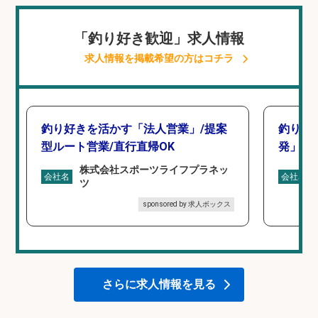
「釣り好き歓迎」求人情報
求人情報を掲載希望の方はコチラ
釣り好きを活かす「法人営業」/提案
釣り好
型ルート営業/直行直帰OK
発」/D
株式会社スポーツライフプラネッ
会社名
会社名
ツ
sponsored by 求人ボックス
さらに求人情報を見る