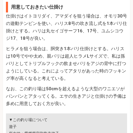
用意しておきたい仕掛け
仕掛けはイトヨリダイ、アマダイを狙う場合は、オモリ30号
の遊動テンビンを使い、ハリス8号の吹き流し式を1本バリ仕
掛けとする。ハリは丸セイゴサーフ16、17号、ユムシコウ
ジ17、18号が良い。
ヒラメを狙う場合は、胴突き1本バリ仕掛けとする。ハリス
は10号でやや太め、親バリは超人ヒラメLサイズで、私は孫
バリとしてトリプルフックの飲ませバリをアジの背中に打つ
ようにしている。これによってアタリがあった時のフッキン
グ率が高くなると考えている。
なお、この釣り場は50cmを超えるような大型のワニエソが
バンバンとアタってくる。エサの生きアジと仕掛けの予備は
多めに用意しておく方が良い。
▼この釣り場について
遊子