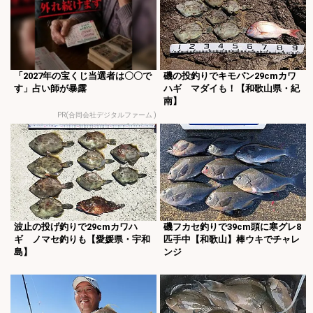
「2027年の宝くじ当選者は〇〇で
磯の投釣りでキモパン29cmカワ
す」占い師が暴露
ハギ マダイも！【和歌山県・紀
南】
PR(合同会社デジタルファーム )
波止の投げ釣りで29cmカワハ
磯フカセ釣りで39cm頭に寒グレ8
ギ ノマセ釣りも【愛媛県・宇和
匹手中【和歌山】棒ウキでチャレ
島】
ンジ