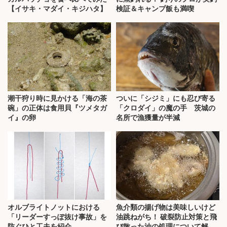
【イサキ・マダイ・キジハタ】
検証＆キャンプ飯も満喫
潮干狩り時に見かける「海の茶
ついに「シジミ」にも忍び寄る
碗」の正体は食用貝『ツメタガ
「クロダイ」の魔の手 茨城の
イ』の卵
名所で漁獲量が半減
オルブライトノットにおける
魚介類の揚げ物は美味しいけど
「リーダーすっぽ抜け事故」を
油跳ねがち！ 破裂防止対策と飛
防ぐひと工夫を紹介
び散った油の処理について解