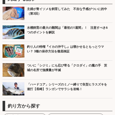
主婦が青イソメを飼育してみた 不吉な予感がついに的中
（第3回）
水槽飼育の最大の難関は「最初の1週間」！ 注意すべき6
つのポイントを解説
釣り人の特権『イカの沖干し』は寝かせるともっとウマ
い？ 3種の保存方法を徹底検証
ついに「シジミ」にも忍び寄る「クロダイ」の魔の手 茨
城の名所で漁獲量が半減
「ハードコア」シリーズのミノー縛りで良型ヒラスズキを
連打【長崎】ランガンでサラシを攻略！
釣り方から探す