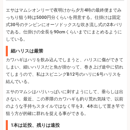
エサはマムシオンリーで夜明けから夕方4時の最終便までみ
っちり狙う時は5000円分くらいを用意する。仕掛けは固定
式30号のテンビンにオーソドックスな吹き流し式の2本バリ
である。仕掛けの全長を90cmくらいまでにまとめるように
している。
細ハリスは厳禁
カワハギはハリを飲み込んでしまうと、ハリスに傷ができて
しまい、細いハリスだと魚が掛かって、巻き上げ途中に切れ
てしまうので、私はスピニングB12号のハリに6号ハリスを
結んでいる。
エサのマムシはハリいっぱいに刺すようにして、垂らしは出
さない。最近、この界隈のカワハギも釣り荒れ気味で、以前
のような手持ちスタイルではなく竿を3、4本出して置き竿で
狙う方が的確に群れを捉える事ができる。
1本は近投、残りは遠投