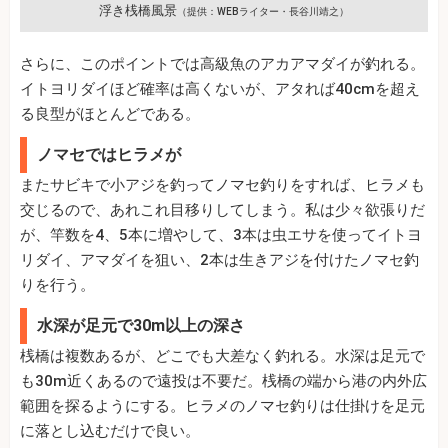
浮き桟橋風景
（提供：WEBライター・長谷川靖之）
さらに、このポイントでは高級魚のアカアマダイが釣れる。
イトヨリダイほど確率は高くないが、アタれば40cmを超え
る良型がほとんどである。
ノマセではヒラメが
またサビキで小アジを釣ってノマセ釣りをすれば、ヒラメも
交じるので、あれこれ目移りしてしまう。私は少々欲張りだ
が、竿数を4、5本に増やして、3本は虫エサを使ってイトヨ
リダイ、アマダイを狙い、2本は生きアジを付けたノマセ釣
りを行う。
水深が足元で30m以上の深さ
桟橋は複数あるが、どこでも大差なく釣れる。水深は足元で
も30m近くあるので遠投は不要だ。桟橋の端から港の内外広
範囲を探るようにする。ヒラメのノマセ釣りは仕掛けを足元
に落とし込むだけで良い。