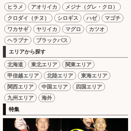
ヒラメ
アオリイカ
メジナ（グレ・クロ）
クロダイ（チヌ）
シロギス
ハゼ
マゴチ
ワカサギ
ヤリイカ
マグロ
カツオ
ヘラブナ
ブラックバス
エリアから探す
北海道
東北エリア
関東エリア
甲信越エリア
北陸エリア
東海エリア
関西エリア
中国エリア
四国エリア
九州エリア
海外
特集