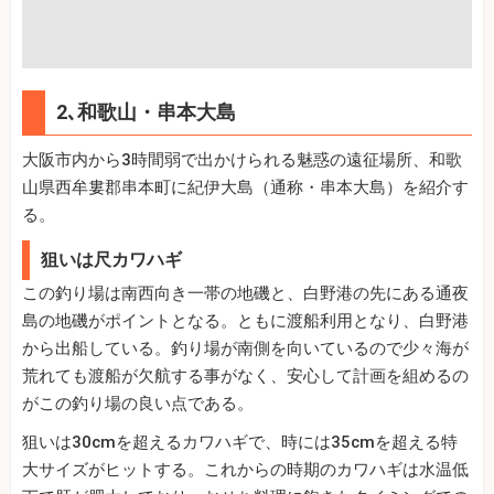
2､和歌山・串本大島
大阪市内から3時間弱で出かけられる魅惑の遠征場所、和歌
山県西牟婁郡串本町に紀伊大島（通称・串本大島）を紹介す
る。
狙いは尺カワハギ
この釣り場は南西向き一帯の地磯と、白野港の先にある通夜
島の地磯がポイントとなる。ともに渡船利用となり、白野港
から出船している。釣り場が南側を向いているので少々海が
荒れても渡船が欠航する事がなく、安心して計画を組めるの
がこの釣り場の良い点である。
狙いは30cmを超えるカワハギで、時には35cmを超える特
大サイズがヒットする。これからの時期のカワハギは水温低