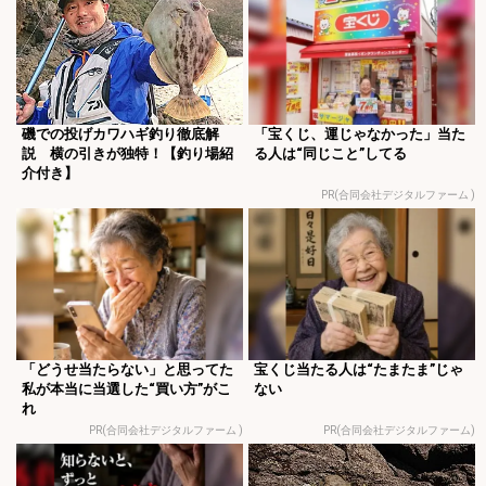
磯での投げカワハギ釣り徹底解
「宝くじ、運じゃなかった」当た
説 横の引きが独特！【釣り場紹
る人は“同じこと”してる
介付き】
PR(合同会社デジタルファーム )
「どうせ当たらない」と思ってた
宝くじ当たる人は“たまたま”じゃ
私が本当に当選した“買い方”がこ
ない
れ
PR(合同会社デジタルファーム )
PR(合同会社デジタルファーム)