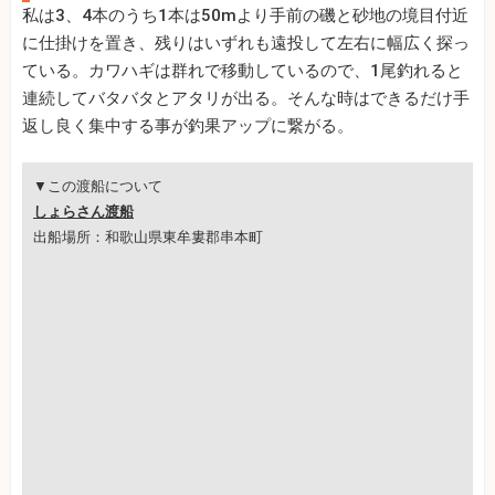
私は3、4本のうち1本は50mより手前の磯と砂地の境目付近
に仕掛けを置き、残りはいずれも遠投して左右に幅広く探っ
ている。カワハギは群れで移動しているので、1尾釣れると
連続してバタバタとアタリが出る。そんな時はできるだけ手
返し良く集中する事が釣果アップに繋がる。
▼この渡船について
しょらさん渡船
出船場所：和歌山県東牟婁郡串本町