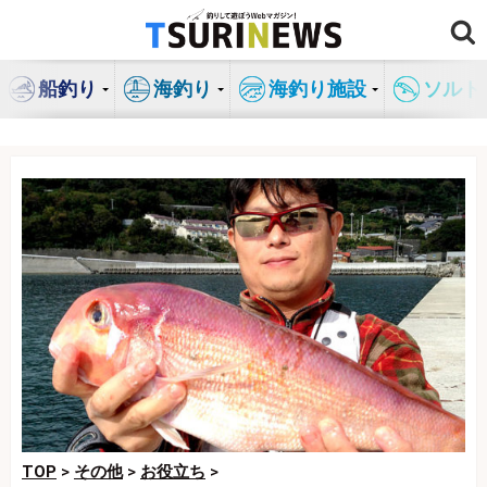
コ
ン
テ
船釣り
海釣り
海釣り施設
ソルト
ン
ツ
へ
ス
キ
ッ
プ
TOP
>
その他
>
お役立ち
>