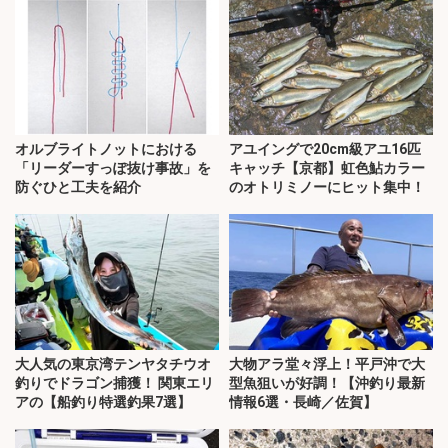
オルブライトノットにおける
アユイングで20cm級アユ16匹
「リーダーすっぽ抜け事故」を
キャッチ【京都】虹色鮎カラー
防ぐひと工夫を紹介
のオトリミノーにヒット集中！
大人気の東京湾テンヤタチウオ
大物アラ堂々浮上！平戸沖で大
釣りでドラゴン捕獲！ 関東エリ
型魚狙いが好調！【沖釣り最新
アの【船釣り特選釣果7選】
情報6選・長崎／佐賀】