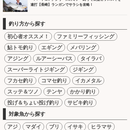
連打【長崎】ランガンでサラシを攻略！
釣り方から探す
初心者オススメ！
ファミリーフィッシング
鮎トモ釣り
エギング
メバリング
アジング
ルアーシーバス
タイラバ
スーパーライトジギング
ジギング
フカセ釣り
コマセ釣り
イカメタル
スッテ＆ツノ
テンヤ
かかり釣り
投げ＆ちょい投げ釣り
サビキ釣り
対象魚から探す
アジ
マダイ
ブリ
イサキ
ヒラマサ