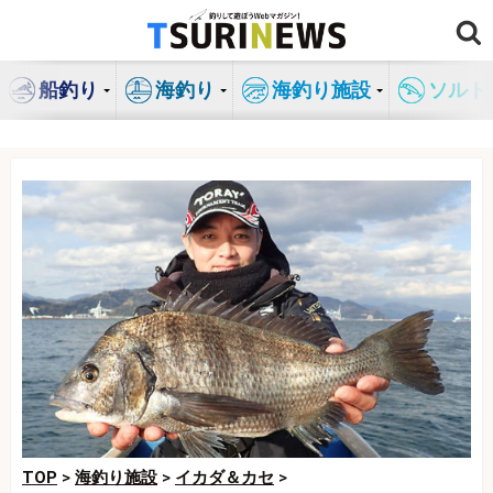
コ
ン
テ
船釣り
海釣り
海釣り施設
ソルト
ン
ツ
へ
ス
キ
ッ
プ
TOP
>
海釣り施設
>
イカダ＆カセ
>