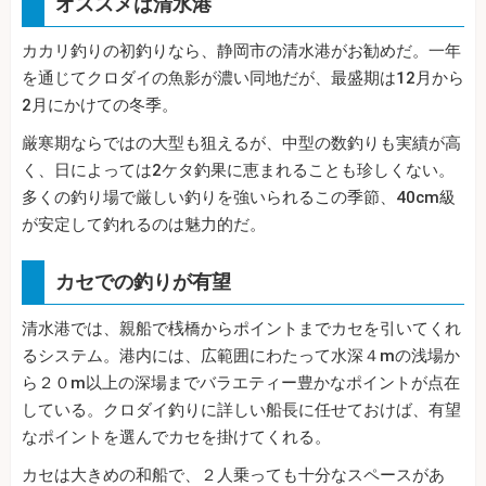
オススメは清水港
カカリ釣りの初釣りなら、静岡市の清水港がお勧めだ。一年
を通じてクロダイの魚影が濃い同地だが、最盛期は12月から
2月にかけての冬季。
厳寒期ならではの大型も狙えるが、中型の数釣りも実績が高
く、日によっては2ケタ釣果に恵まれることも珍しくない。
多くの釣り場で厳しい釣りを強いられるこの季節、40cm級
が安定して釣れるのは魅力的だ。
カセでの釣りが有望
清水港では、親船で桟橋からポイントまでカセを引いてくれ
るシステム。港内には、広範囲にわたって水深４mの浅場か
ら２０m以上の深場までバラエティー豊かなポイントが点在
している。クロダイ釣りに詳しい船長に任せておけば、有望
なポイントを選んでカセを掛けてくれる。
カセは大きめの和船で、２人乗っても十分なスペースがあ