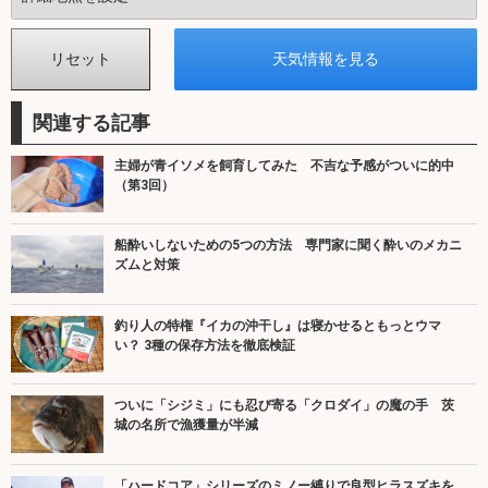
関連する記事
主婦が青イソメを飼育してみた 不吉な予感がついに的中
（第3回）
船酔いしないための5つの方法 専門家に聞く酔いのメカニ
ズムと対策
釣り人の特権『イカの沖干し』は寝かせるともっとウマ
い？ 3種の保存方法を徹底検証
ついに「シジミ」にも忍び寄る「クロダイ」の魔の手 茨
城の名所で漁獲量が半減
「ハードコア」シリーズのミノー縛りで良型ヒラスズキを