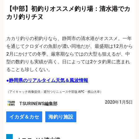
【中部】初釣りオススメ釣り場：清水港でカ
カリ釣りチヌ
カカリ釣りの初釣りなら、静岡市の清水港がオススメ。一年
を通じてクロダイの魚影が濃い同地だが、最盛期は12月から
2月にかけての冬季。厳寒期ならではの大型も狙えるが、中
型の数釣りも実績が高く、日によっては2ケタ釣果に恵まれ
ることも珍しくない。
●
静岡県のリアルタイム天気＆風波情報
（アイキャッチ画像提供：週刊つりニュース中部版 APC・横山大幸）
2020年1月5日
TSURINEWS編集部
イカダ＆カセ
海釣り施設