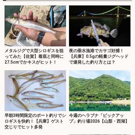
メタルジグで大型シロギスを狙
夜の垂水漁港でカサゴ好捕！
ってみた【佐賀】着底と同時に
【兵庫】0.5gの軽量ジグヘッド
27.5cmでかキスがヒット！
で連発した釣り方とは？
早朝3時間限定のボート釣りでシ
今週のヘラブナ「ピックアッ
ロギスを快釣！【兵庫】ゲスト
プ」釣り場2026【山梨・西湖】
交じりでヒット多発