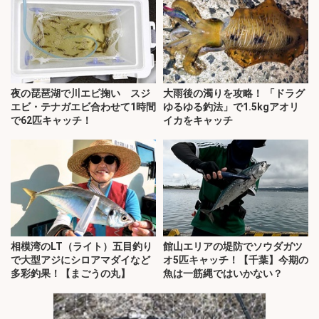
夜の琵琶湖で川エビ掬い スジ
大雨後の濁りを攻略！ 「ドラグ
エビ・テナガエビ合わせて1時間
ゆるゆる釣法」で1.5kgアオリ
で62匹キャッチ！
イカをキャッチ
相模湾のLT（ライト）五目釣り
館山エリアの堤防でソウダガツ
で大型アジにシロアマダイなど
オ5匹キャッチ！【千葉】今期の
多彩釣果！【まごうの丸】
魚は一筋縄ではいかない？