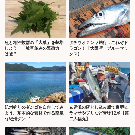
魚と相性抜群の『大葉』を栽培
タチウオテンヤ釣行：これぞド
しよう 「雑草並みの繁殖力」
ラゴン！【大阪湾・ブルーマッ
は嘘？
クス】
紀州釣りのダンゴを自作してみ
玄界灘の落とし込み船で良型ヒ
よう。基本的な素材で作る簡単
ラマサやブリなど青物12尾【第
な紀州ダンゴ
二大福丸】