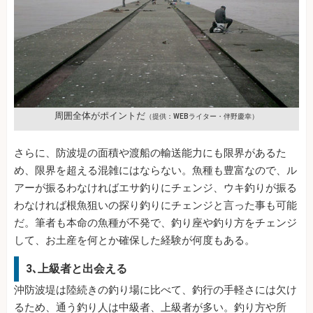
周囲全体がポイントだ
（提供：WEBライター・伴野慶幸）
さらに、防波堤の面積や渡船の輸送能力にも限界があるた
め、限界を超える混雑にはならない。魚種も豊富なので、ル
アーが振るわなければエサ釣りにチェンジ、ウキ釣りが振る
わなければ根魚狙いの探り釣りにチェンジと言った事も可能
だ。筆者も本命の魚種が不発で、釣り座や釣り方をチェンジ
して、お土産を何とか確保した経験が何度もある。
3､上級者と出会える
沖防波堤は陸続きの釣り場に比べて、釣行の手軽さには欠け
るため、通う釣り人は中級者、上級者が多い。釣り方や所