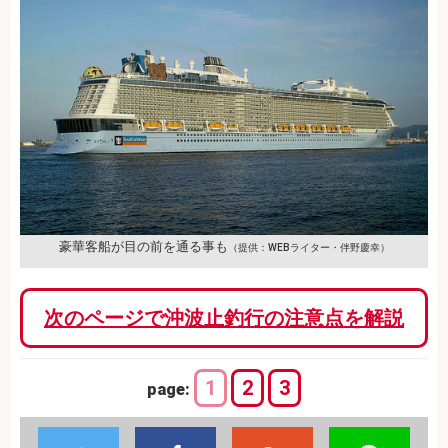
豪華客船が目の前を通る事も
（提供：WEBライター・伴野慶幸）
次のページで沖波止釣行の注意点を解説
1
2
3
page: