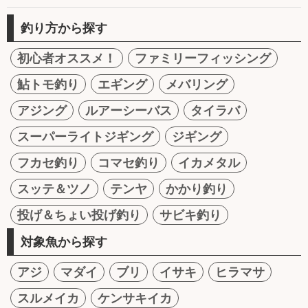
釣り方から探す
初心者オススメ！
ファミリーフィッシング
鮎トモ釣り
エギング
メバリング
アジング
ルアーシーバス
タイラバ
スーパーライトジギング
ジギング
フカセ釣り
コマセ釣り
イカメタル
スッテ＆ツノ
テンヤ
かかり釣り
投げ＆ちょい投げ釣り
サビキ釣り
対象魚から探す
アジ
マダイ
ブリ
イサキ
ヒラマサ
スルメイカ
ケンサキイカ