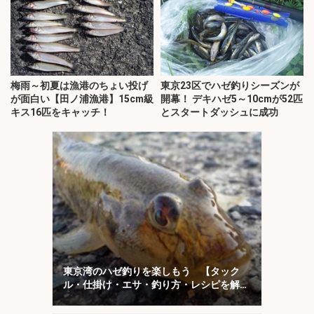
梅雨～初夏は漁港のちょい投げ
東京23区でハゼ釣りシーズンが
が面白い【田ノ浦漁港】15cm級
開幕！ デキハゼ5～10cmが52匹
キス16匹をキャッチ！
とスタートダッシュに成功
東京湾のハゼ釣りを楽しもう 【タック
ル・仕掛け・エサ・釣り方・レシピを解
説】