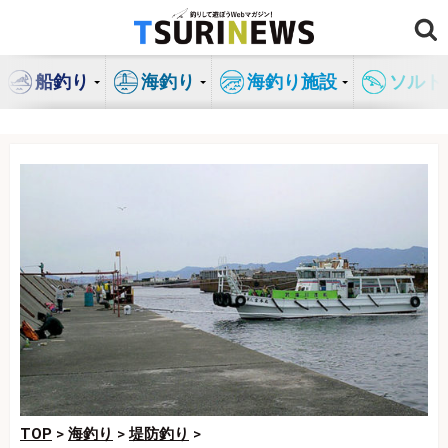
コ
ン
テ
船釣り
海釣り
海釣り施設
ソルト
ン
ツ
へ
ス
キ
ッ
プ
TOP
>
海釣り
>
堤防釣り
>