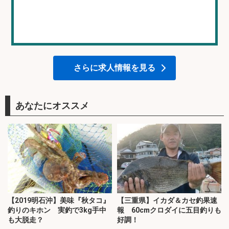
さらに求人情報を見る
あなたにオススメ
【2019明石沖】美味『秋タコ』
【三重県】イカダ＆カセ釣果速
釣りのキホン 実釣で3kg手中
報 60cmクロダイに五目釣りも
も大脱走？
好調！