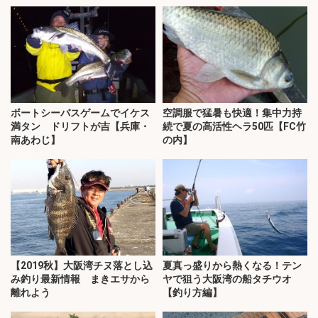
ボートシーバスゲームでイケス
空調服で猛暑も快適！集中力持
満タン ドリフトが吉【兵庫・
続で夏の高活性ヘラ50匹【FC竹
南あわじ】
の内】
【2019秋】大阪湾チヌ落とし込
夏真っ盛りから熱くなる！テン
み釣り最新情報 まきエサから
ヤで狙う大阪湾の船タチウオ
離れよう
【釣り方編】