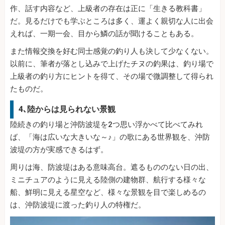
作、話す内容など、上級者の存在は正に「生きる教科書」
だ。見るだけでも学ぶところは多く、運よく親切な人に出会
えれば、一期一会、目から鱗の話が聞けることもある。
また情報交換を好む同士感覚の釣り人も決して少なくない。
以前に、筆者が落とし込みで上げたチヌの釣果は、釣り場で
上級者の釣り方にヒントを得て、その場で微調整して得られ
たものだ。
4､陸からは見られない景観
陸続きの釣り場と沖防波堤を2つ思い浮かべて比べてみれ
ば、「海は広いな大きいな～♪」の歌にある世界観を、沖防
波堤の方が実感できるはず。
周りは海、防波堤はある意味高台。遮るもののない日の出、
ミニチュアのように見える陸側の建物群、航行する様々な
船、鮮明に見える星空など、様々な景観を目で楽しめるの
は、沖防波堤に渡った釣り人の特権だ。