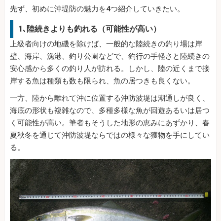
先ず、初めに沖堤防の魅力を4つ紹介していきたい。
1､陸続きよりも釣れる（可能性が高い）
上級者向けの地磯を除けば、一般的な陸続きの釣り場は岸
壁、海岸、漁港、釣り公園などで、釣行の手軽さと陸続きの
安心感から多くの釣り人が訪れる。しかし、陸の近くまで接
岸する魚は種類も数も限られ、魚の居つきも良くない。
一方、陸から離れて沖に位置する沖防波堤は潮通しが良く、
海底の形状も複雑なので、多種多様な魚が回遊あるいは居つ
く可能性が高い。筆者もそうした地形の恵みにあずかり、春
夏秋冬を通じて沖防波堤ならではの様々な獲物を手にしてい
る。