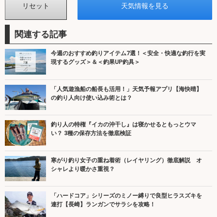
関連する記事
今週のおすすめ釣りアイテム7選！＜安全・快適な釣行を実
現するグッズ＞＆＜釣果UP釣具＞
「人気遊漁船の船長も活用！」天気予報アプリ【海快晴】
の釣り人向け使い込み術とは？
釣り人の特権『イカの沖干し』は寝かせるともっとウマ
い？ 3種の保存方法を徹底検証
寒がり釣り女子の重ね着術（レイヤリング）徹底解説 オ
シャレより暖かさ重視？
「ハードコア」シリーズのミノー縛りで良型ヒラスズキを
連打【長崎】ランガンでサラシを攻略！