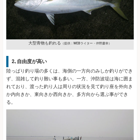
大型青物も釣れる
（提供：WEBライター・伴野慶幸）
2､自由度が高い
陸っぱり釣り場の多くは、海側の一方向のみしか釣りができ
ず、混雑して釣り難い事も多い。一方、沖防波堤は海に囲ま
れており、渡った釣り人は周りの状況を見て釣り座を外向き
か内向きか、東向きか西向きか、多方向から選ぶ事ができ
る。