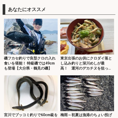
あなたにオススメ
磯フカセ釣りで良型クロの入れ
東京出張のお供にクロダイ落と
食いを堪能！ 特級磯では49cm
し込み釣りと深川めしが最
も登場【大分県・鶴見の磯】
高！ 運河のデカチヌを狙って
みた
宮川でブッコミ釣りで60cm級を
梅雨～初夏は漁港のちょい投げ