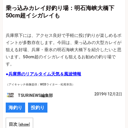
乗っ込みカレイ好釣り場：明石海峡大橋下
50cm超イシガレイも
兵庫県下には、アクセス良好で手軽に投げ釣りが楽しめるポ
イントが多数存在します。今回は、乗っ込みの大型カレイが
狙える好場、兵庫・垂水の明石海峡大橋下を紹介したいと思
います。50cm超のイシガレイも狙えるお勧めの釣り場で
す。
●
兵庫県のリアルタイム天気＆風波情報
（アイキャッチ画像提供：WEBライター・松尾幸浩）
2019年12月2日
TSURINEWS編集部
海釣り
投釣り
目次
[
show
]