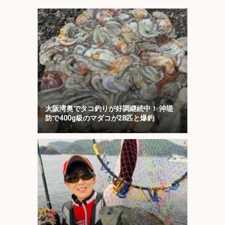
大阪湾奥でタコ釣りが好調継続中！ 沖堤
防で400g級のマダコが28匹と爆釣