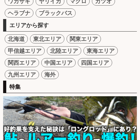
ワカサギ
ヤリイカ
マグロ
カツオ
ヘラブナ
ブラックバス
エリアから探す
北海道
東北エリア
関東エリア
甲信越エリア
北陸エリア
東海エリア
関西エリア
中国エリア
四国エリア
九州エリア
海外
特集