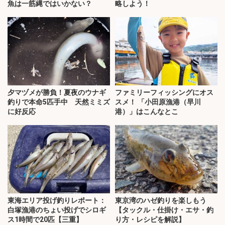
魚は一筋縄ではいかない？
略しよう！
夕マヅメが勝負！夏夜のウナギ
ファミリーフィッシングにオス
釣りで本命5匹手中 天然ミミズ
スメ！ 「小田原漁港（早川
に好反応
港）」はこんなとこ
東海エリア投げ釣りレポート：
東京湾のハゼ釣りを楽しもう
白塚漁港のちょい投げでシロギ
【タックル・仕掛け・エサ・釣
ス1時間で20匹【三重】
り方・レシピを解説】