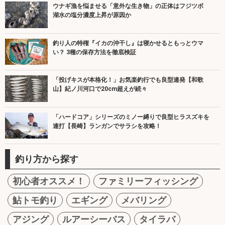
ウナギ漁を悩ませる「意外な生き物」の正体はフジツボ
湖水の塩分濃度上昇が原因か
釣り人の特権『イカの沖干し』は寝かせるともっとウマ
い？ 3種の保存方法を徹底検証
「投げキスが本格化！」お気楽釣行でも良型連発【和歌
山】紀ノ川河口で20cm超えが続々
「ハードコア」シリーズのミノー縛りで良型ヒラスズキを
連打【長崎】ランガンでサラシを攻略！
釣り方から探す
初心者オススメ！
ファミリーフィッシング
鮎トモ釣り
エギング
メバリング
アジング
ルアーシーバス
タイラバ