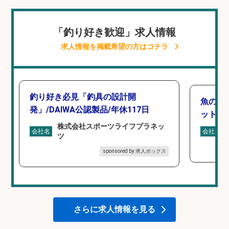
「釣り好き歓迎」求人情報
求人情報を掲載希望の方はコチラ
釣り好き必見「釣具の設計開
魚の「
発」/DAIWA公認製品/年休117日
ットを
株式会社スポーツライフプラネッ
会社名
会社名
ツ
sponsored by 求人ボックス
さらに求人情報を見る