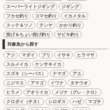
スーパーライトジギング
ジギング
フカセ釣り
コマセ釣り
イカメタル
スッテ＆ツノ
テンヤ
かかり釣り
投げ＆ちょい投げ釣り
サビキ釣り
対象魚から探す
アジ
マダイ
ブリ
イサキ
ヒラマサ
スルメイカ
ケンサキイカ
スズキ（シーバス）
ナマズ
アユ
ニジマス
アマゴ
イワナ
タチウオ
ヒラメ
アオリイカ
メジナ（グレ・クロ）
クロダイ（チヌ）
シロギス
ハゼ
マゴチ