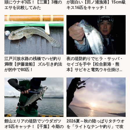
頭にウナギ3匹！【三重】3種の
が面白い【田ノ浦漁港】15cm級
エサを比較してみた
キス16匹をキャッチ！
江戸川放水路の桟橋でハゼ釣り
夜の堤防釣りでヒラ・サッパ・
満喫【伊藤遊船】 ズル引き釣法
セイゴを手中【松合新港・熊
が的中で80匹！
本】サビキと電気ウキ仕掛けで
攻略
館山エリアの堤防でソウダガツ
2026夏～秋の陸っぱりタチウオ
オ5匹キャッチ！【千葉】今期の
を「ライトなテンヤ釣り」で攻