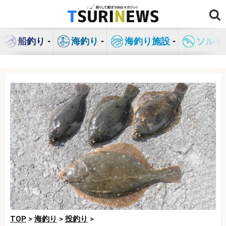
コ
ン
テ
船釣り
海釣り
海釣り施設
ソルト
ン
ツ
へ
ス
キ
ッ
プ
TOP
>
海釣り
>
投釣り
>