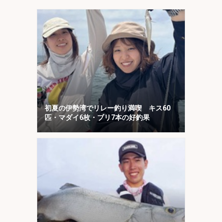
初夏の伊勢湾でリレー釣り満喫 キス60
匹・マダイ6枚・ブリ7本の好釣果