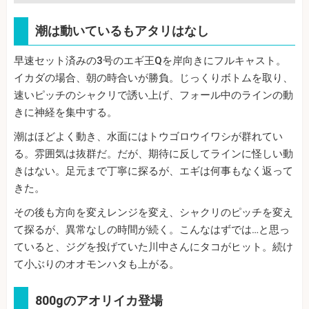
潮は動いているもアタリはなし
早速セット済みの3号のエギ王Qを岸向きにフルキャスト。
イカダの場合、朝の時合いが勝負。じっくりボトムを取り、
速いピッチのシャクリで誘い上げ、フォール中のラインの動
きに神経を集中する。
潮はほどよく動き、水面にはトウゴロウイワシが群れてい
る。雰囲気は抜群だ。だが、期待に反してラインに怪しい動
きはない。足元まで丁寧に探るが、エギは何事もなく返って
きた。
その後も方向を変えレンジを変え、シャクリのピッチを変え
て探るが、異常なしの時間が続く。こんなはずでは…と思っ
ていると、ジグを投げていた川中さんにタコがヒット。続け
て小ぶりのオオモンハタも上がる。
800gのアオリイカ登場