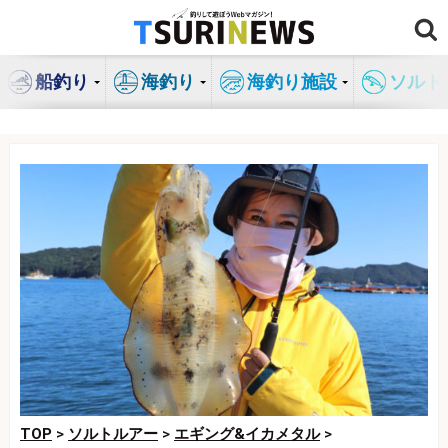
コ
ン
テ
船釣り
海釣り
海釣り施設
ソルト
ン
ツ
へ
ス
キ
ッ
プ
TOP
>
ソルトルアー
>
エギング&イカメタル
>