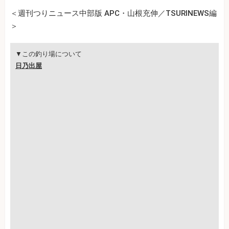
＜週刊つりニュース中部版 APC・山根充伸／TSURINEWS編
＞
▼この釣り場について
日乃出屋