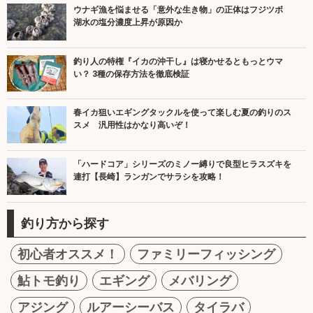
ウナギ漁を悩ませる「意外な生き物」の正体はフジツボ
湖水の塩分濃度上昇が原因か
釣り人の特権『イカの沖干し』は寝かせるともっとウマ
い？ 3種の保存方法を徹底検証
春イカ狙いエギングタックルを使って楽しむ夏の釣りのス
スメ 汎用性はかなり高いぞ！
「ハードコア」シリーズのミノー縛りで良型ヒラスズキを
連打【長崎】ランガンでサラシを攻略！
釣り方から探す
初心者オススメ！
ファミリーフィッシング
鮎トモ釣り
エギング
メバリング
アジング
ルアーシーバス
タイラバ