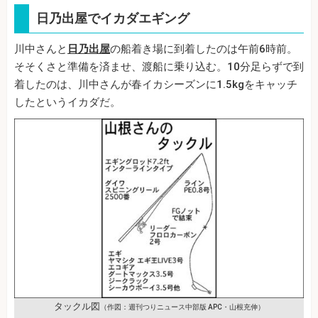
日乃出屋でイカダエギング
川中さんと
日乃出屋
の船着き場に到着したのは午前6時前。
そそくさと準備を済ませ、渡船に乗り込む。10分足らずで到
着したのは、川中さんが春イカシーズンに1.5kgをキャッチ
したというイカダだ。
タックル図
（作図：週刊つりニュース中部版 APC・山根充伸）