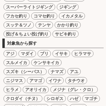
スーパーライトジギング
ジギング
フカセ釣り
コマセ釣り
イカメタル
スッテ＆ツノ
テンヤ
かかり釣り
投げ＆ちょい投げ釣り
サビキ釣り
対象魚から探す
アジ
マダイ
ブリ
イサキ
ヒラマサ
スルメイカ
ケンサキイカ
スズキ（シーバス）
ナマズ
アユ
ニジマス
アマゴ
イワナ
タチウオ
ヒラメ
アオリイカ
メジナ（グレ・クロ）
クロダイ（チヌ）
シロギス
ハゼ
マゴチ