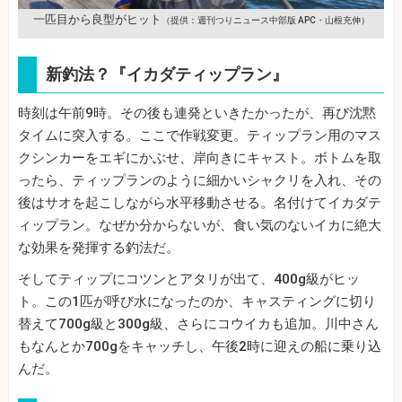
一匹目から良型がヒット
（提供：週刊つりニュース中部版 APC・山根充伸）
新釣法？『イカダティップラン』
時刻は午前9時。その後も連発といきたかったが、再び沈黙
タイムに突入する。ここで作戦変更。ティップラン用のマス
クシンカーをエギにかぶせ、岸向きにキャスト。ボトムを取
ったら、ティップランのように細かいシャクリを入れ、その
後はサオを起こしながら水平移動させる。名付けてイカダテ
ィップラン。なぜか分からないが、食い気のないイカに絶大
な効果を発揮する釣法だ。
そしてティップにコツンとアタリが出て、400g級がヒッ
ト。この1匹が呼び水になったのか、キャスティングに切り
替えて700g級と300g級、さらにコウイカも追加。川中さん
もなんとか700gをキャッチし、午後2時に迎えの船に乗り込
んだ。