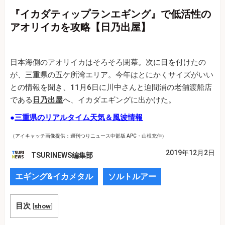
『イカダティップランエギング』で低活性の
アオリイカを攻略【日乃出屋】
日本海側のアオリイカはそろそろ閉幕。次に目を付けたの
が、三重県の五ケ所湾エリア。今年はとにかくサイズがいい
との情報を聞き、11月6日に川中さんと迫間浦の老舗渡船店
である
日乃出屋
へ、イカダエギングに出かけた。
●
三重県のリアルタイム天気＆風波情報
（アイキャッチ画像提供：週刊つりニュース中部版 APC・山根充伸）
2019年12月2日
TSURINEWS編集部
エギング&イカメタル
ソルトルアー
目次
[
show
]