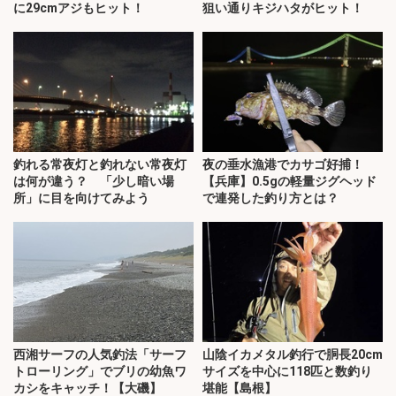
に29cmアジもヒット！
狙い通りキジハタがヒット！
釣れる常夜灯と釣れない常夜灯
夜の垂水漁港でカサゴ好捕！
は何が違う？ 「少し暗い場
【兵庫】0.5gの軽量ジグヘッド
所」に目を向けてみよう
で連発した釣り方とは？
西湘サーフの人気釣法「サーフ
山陰イカメタル釣行で胴長20cm
トローリング」でブリの幼魚ワ
サイズを中心に118匹と数釣り
カシをキャッチ！【大磯】
堪能【島根】