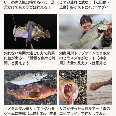
い」の先入観は捨てるべし 足
えアジ連打に成功！【江田島・
元だけでもカサゴは釣れる！
広島】好ゲストに45cmマダイ
釣れない時間の過ごし方で釣果
湘南河川トップゲームでまさか
に差が出る！ 「情報を集める時
のヒラスズキがヒット【神奈
間」と捉えよう
川】大量の見えチヌは意外と難
敵？
「メタルマル縛り」でキジハタ
リスが作った天然ルアー「森の
ゲームに挑戦【上越】35cm本命
エビフライ」で釣りしてみた