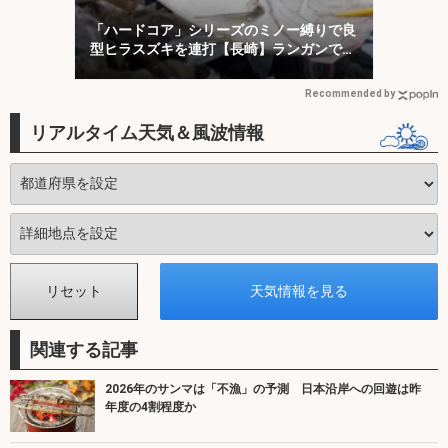
「ハードコア」シリーズのミノー縛りで良
型ヒラスズキを連打【長崎】ランガンでサ
ラシを攻略！
Recommended by
リアルタイム天気＆風波情報
関連する記事
2026年のサンマは「不漁」の予測 日本沿岸への回遊は昨
年度の4割程度か