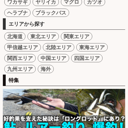
ワカサギ
ヤリイカ
マグロ
カツオ
ヘラブナ
ブラックバス
エリアから探す
北海道
東北エリア
関東エリア
甲信越エリア
北陸エリア
東海エリア
関西エリア
中国エリア
四国エリア
九州エリア
海外
特集