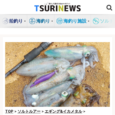
コ
ン
テ
船釣り
海釣り
海釣り施設
ソルト
ン
ツ
へ
ス
キ
ッ
プ
TOP
>
ソルトルアー
>
エギング&イカメタル
>