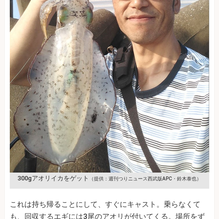
300gアオリイカをゲット
（提供：週刊つりニュース西武版APC・鈴木泰也）
これは持ち帰ることにして、すぐにキャスト。乗らなくて
も、回収するエギには3尾のアオリが付いてくる。場所をず