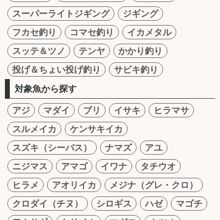
スーパーライトジギング
ジギング
フカセ釣り
コマセ釣り
イカメタル
スッテ＆ツノ
テンヤ
かかり釣り
投げ＆ちょい投げ釣り
サビキ釣り
対象魚から探す
アジ
マダイ
ブリ
イサキ
ヒラマサ
スルメイカ
ケンサキイカ
スズキ（シーバス）
ナマズ
アユ
ニジマス
アマゴ
イワナ
タチウオ
ヒラメ
アオリイカ
メジナ（グレ・クロ）
クロダイ（チヌ）
シロギス
ハゼ
マゴチ