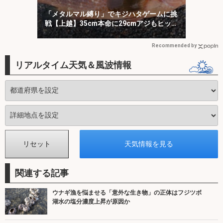
「メタルマル縛り」でキジハタゲームに挑
戦【上越】35cm本命に29cmアジもヒッ
ト！
Recommended by
リアルタイム天気＆風波情報
関連する記事
ウナギ漁を悩ませる「意外な生き物」の正体はフジツボ
湖水の塩分濃度上昇が原因か