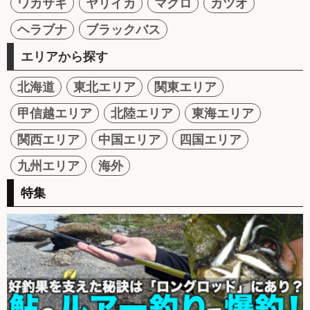
ワカサギ
ヤリイカ
マグロ
カツオ
ヘラブナ
ブラックバス
エリアから探す
北海道
東北エリア
関東エリア
甲信越エリア
北陸エリア
東海エリア
関西エリア
中国エリア
四国エリア
九州エリア
海外
特集