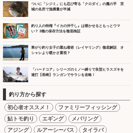
ついに「シジミ」にも忍び寄る「クロダイ」の魔の手 茨
城の名所で漁獲量が半減
釣り人の特権『イカの沖干し』は寝かせるともっとウマ
い？ 3種の保存方法を徹底検証
寒がり釣り女子の重ね着術（レイヤリング）徹底解説 オ
シャレより暖かさ重視？
「ハードコア」シリーズのミノー縛りで良型ヒラスズキを
連打【長崎】ランガンでサラシを攻略！
釣り方から探す
初心者オススメ！
ファミリーフィッシング
鮎トモ釣り
エギング
メバリング
アジング
ルアーシーバス
タイラバ