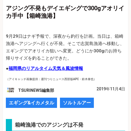
アジング不発もデイエギングで300gアオリイ
カ手中【箱崎漁港】
9月29日はナギ予報で、深夜から釣行を計画。当日は、箱崎
漁港へアジングへ行くが不発。そこで志賀島漁港へ移動し、
エギングでアオリイカ狙いへ変更。どうにか300gのお持ち
帰りサイズを釣ることができた。
●
福岡県のリアルタイム天気＆風波情報
（アイキャッチ画像提供：週刊つりニュース西部版APC・鈴木泰也）
2019年11月4日
TSURINEWS編集部
エギング&イカメタル
ソルトルアー
箱崎漁港でのアジングは不発