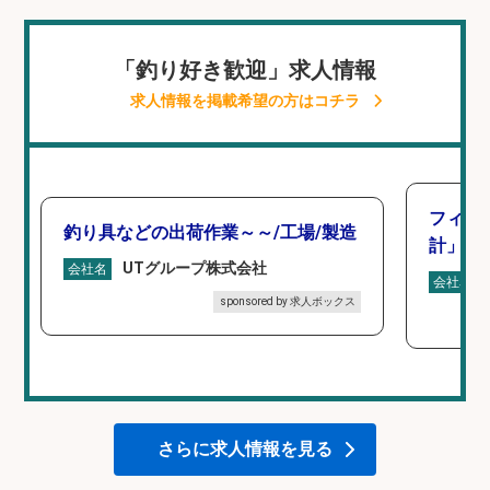
「釣り好き歓迎」求人情報
求人情報を掲載希望の方はコチラ
フィッ
釣り具などの出荷作業～～/工場/製造
計」
UTグループ株式会社
会社名
会社名
sponsored by 求人ボックス
さらに求人情報を見る