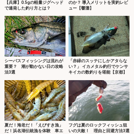
【兵庫】0.5gの軽量ジグヘッド
のか？ 導入メリットを実釣レビ
で連発した釣り方とは？
ュー【響灘】
シーバスフィッシングは流れが
「赤緑のスッテにしかアタらな
重要？ 潮が動かない日の攻略
い？」 イカメタル釣行でケンサ
法3選
キイカの数釣りを堪能【京都】
夏だ！海老だ！「えびすき漁」
フグは夏のロックフィッシュ狙
だ！浜名湖伝統漁を体験 車エ
いの大敵！ 理由と回避方法3選