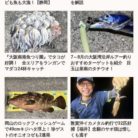
ビも魚も大漁！【静岡】
を解説
『大阪南港魚つり園』でタコが
7～8月の大阪湾沿岸ルアー釣り
好調！ 全エリアをランガンで
おすすめターゲットを紹介 目
マダコ24杯キャッチ
玉は泉南のタチウオ！
岡山のロックフィッシュゲーム
敦賀沖イカメタル釣行で32匹好
で49cmキジハタ浮上！ 珍ゲス
捕【福井】念願のサオ頭は惜し
トのオニオコゼも2連発
くも逃す