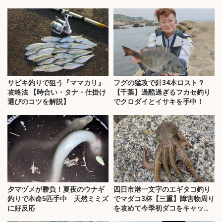
サビキ釣りで狙う『ママカリ』
フグの猛攻で針34本ロスト？
攻略法 【時合い・タナ・仕掛け
【千葉】過酷過ぎるフカセ釣り
選びのコツを解説】
でクロダイとイサキを手中！
夕マヅメが勝負！夏夜のウナギ
四日市港一文字のエギタコ釣り
釣りで本命5匹手中 天然ミミズ
でマダコ3杯【三重】障害物周り
に好反応
を攻めて今季初ダコをキャッ
チ！