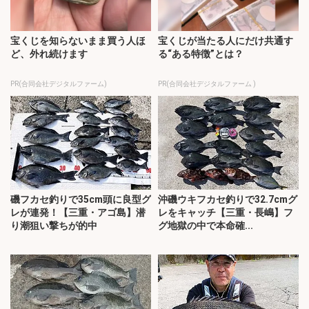
宝くじを知らないまま買う人ほ
宝くじが当たる人にだけ共通す
ど、外れ続けます
る“ある特徴”とは？
PR(合同会社デジタルファーム)
PR(合同会社デジタルファーム )
磯フカセ釣りで35cm頭に良型グ
沖磯ウキフカセ釣りで32.7cmグ
レが連発！【三重・アゴ島】潜
レをキャッチ【三重・長嶋】フ
り潮狙い撃ちが的中
グ地獄の中で本命確...