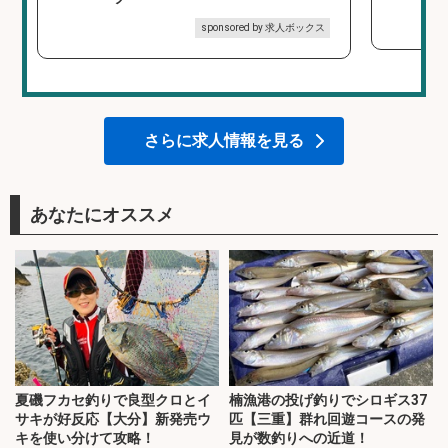
sponsored by 求人ボックス
さらに求人情報を見る
あなたにオススメ
夏磯フカセ釣りで良型クロとイ
楠漁港の投げ釣りでシロギス37
サキが好反応【大分】新発売ウ
匹【三重】群れ回遊コースの発
キを使い分けて攻略！
見が数釣りへの近道！