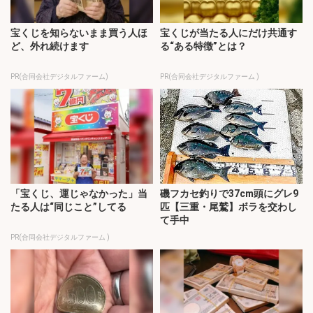
宝くじを知らないまま買う人ほ
宝くじが当たる人にだけ共通す
ど、外れ続けます
る“ある特徴”とは？
PR(合同会社デジタルファーム)
PR(合同会社デジタルファーム )
「宝くじ、運じゃなかった」当
磯フカセ釣りで37cm頭にグレ9
たる人は“同じこと”してる
匹【三重・尾鷲】ボラを交わし
て手中
PR(合同会社デジタルファーム )