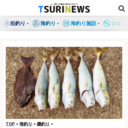
コ
ン
テ
船釣り
海釣り
海釣り施設
ソルト
ン
ツ
へ
ス
キ
ッ
プ
TOP
>
海釣り
>
磯釣り
>