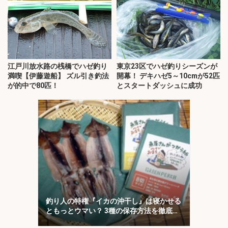
江戸川放水路の桟橋でハゼ釣り
東京23区でハゼ釣りシーズンが
満喫【伊藤遊船】 ズル引き釣法
開幕！ デキハゼ5～10cmが52匹
が的中で80匹！
とスタートダッシュに成功
釣り人の特権『イカの沖干し』は寝かせる
ともっとウマい？ 3種の保存方法を徹底検
証