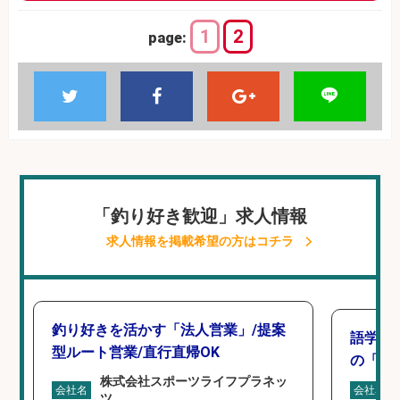
1
2
page:
「釣り好き歓迎」求人情報
求人情報を掲載希望の方はコチラ
釣り好きを活かす「法人営業」/提案
語学力
型ルート営業/直行直帰OK
の「海外
株式会社スポーツライフプラネッ
会社名
会社名
ツ