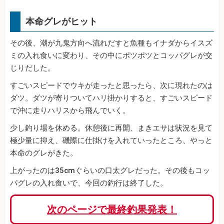
本命グレがヒット
その後、潮が九鬼方向へ流れだすと魚種もイナダからイスズ
ミの入れ食いに変わり、その中にポツポツとコッパグレが交
じりだした。
すごいスピードでウキが走ったと思ったら、次に現れたのは
ダツ。ダツが寄りついてハリ掛かりすると、すごいスピード
で沖に走りハリスから飛んでいく。
少し釣り場を休める。休憩後に再開、まきエサは状況を見て
極少量に抑え、磯際に仕掛けを入れていったところ、やっと
本命のグレがきた。
上がったのは35cmぐらいの口太グレだった。その後もコッ
パグレの入れ食いで、今回の釣行は終了した。
次のページで最終釣果発表！