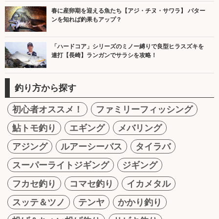
春に産卵期を迎える魚たち【アジ・チヌ・サワラ】 パター
ンを知れば釣果もアップ？
「ハードコア」シリーズのミノー縛りで良型ヒラスズキを
連打【長崎】ランガンでサラシを攻略！
釣り方から探す
初心者オススメ！
ファミリーフィッシング
鮎トモ釣り
エギング
メバリング
アジング
ルアーシーバス
タイラバ
スーパーライトジギング
ジギング
フカセ釣り
コマセ釣り
イカメタル
スッテ＆ツノ
テンヤ
かかり釣り