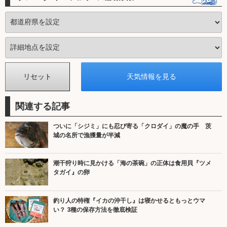
関連する記事
ついに「シジミ」にも忍び寄る「クロダイ」の魔の手 茨
城の名所で漁獲量が半減
潮干狩り時に見かける「海の茶碗」の正体は食用貝『ツメ
タガイ』の卵
釣り人の特権『イカの沖干し』は寝かせるともっとウマ
い？ 3種の保存方法を徹底検証