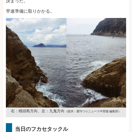
決まった。
早速準備に取りかかる。
右：桃頭島方向、左：九鬼方向
（提供：週刊つりニュース中部版 編集部）
当日のフカセタックル