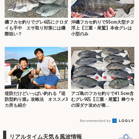
磯フカセ釣りでグレ6匹にクロダ
沖磯フカセ釣りで55cm大型チヌ
イも手中 エサ取り対策には磯
浮上【三重・尾鷲】本命グレは
際狙い？
小型のみ
堤防だけどいっぱい釣れる『堤
アゴ島のフカセ釣りで41.5cm含
防型釣り堀』攻略法 オススメ3
むグレ9匹【三重・尾鷲】棒ウキ
カ所も紹介
の深ダナ攻めが奏...
Recommended by
リアルタイム天気＆風波情報