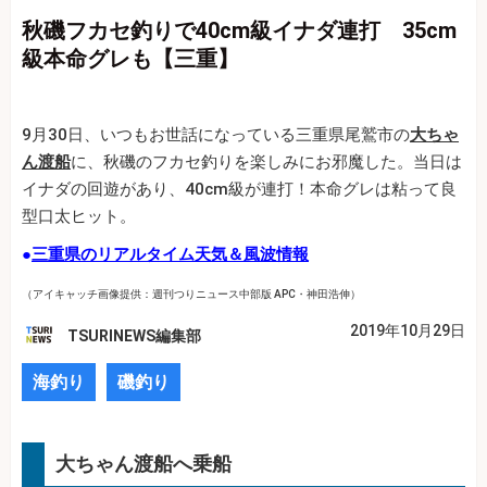
秋磯フカセ釣りで40cm級イナダ連打 35cm
級本命グレも【三重】
9月30日、いつもお世話になっている三重県尾鷲市の
大ちゃ
ん渡船
に、秋磯のフカセ釣りを楽しみにお邪魔した。当日は
イナダの回遊があり、40cm級が連打！本命グレは粘って良
型口太ヒット。
●
三重県のリアルタイム天気＆風波情報
（アイキャッチ画像提供：週刊つりニュース中部版 APC・神田浩伸）
2019年10月29日
TSURINEWS編集部
海釣り
磯釣り
大ちゃん渡船へ乗船