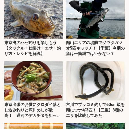
東京湾のハゼ釣りを楽しもう
館山エリアの堤防でソウダガツ
【タックル・仕掛け・エサ・釣
オ5匹キャッチ！【千葉】今期の
り方・レシピを解説】
魚は一筋縄ではいかない？
東京出張のお供にクロダイ落と
宮川でブッコミ釣りで60cm級を
し込み釣りと深川めしが最
頭にウナギ3匹！【三重】3種の
高！ 運河のデカチヌを狙って
エサを比較してみた
みた