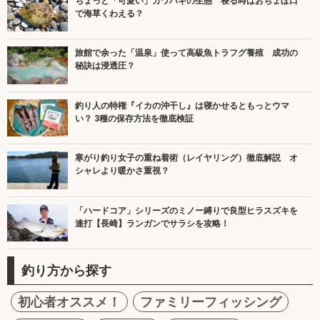
ちょっと「可愛い」カワハギの生態 寝る時はおちょぼ口
で海草くわえる？
旅館で余った「温泉」使って高級魚トラフグ養殖 成功の
秘訣は浸透圧？
釣り人の特権『イカの沖干し』は寝かせるともっとウマ
い？ 3種の保存方法を徹底検証
寒がり釣り女子の重ね着術（レイヤリング）徹底解説 オ
シャレより暖かさ重視？
「ハードコア」シリーズのミノー縛りで良型ヒラスズキを
連打【長崎】ランガンでサラシを攻略！
釣り方から探す
初心者オススメ！
ファミリーフィッシング