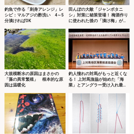
釣魚で作る「刺身アレンジ」レ
田んぼの大敵「ジャンボタニ
シピ：マルアジの酢洗い 4～5
シ」対策に秘策登場！ 梅酒作り
分漬ければOK
に使われた後の「漬け梅」が効
く？
大規模断水の原因はまさかの
釣人憧れの対馬がもっと近くな
「藻の異常繁殖」 根本的な原
る！ 上対馬漁協が始めた「海
因は温暖化
業」とアングラー受け入れ最前
線を取材