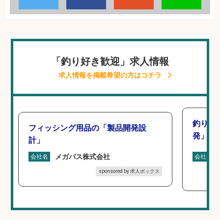
「釣り好き歓迎」求人情報
求人情報を掲載希望の方はコチラ
釣り好
フィッシング用品の「製品開発設
発」/D
計」
メガバス株式会社
会社名
会社名
sponsored by 求人ボックス