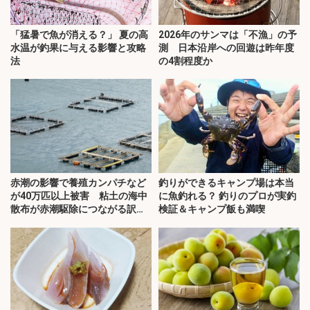
「猛暑で魚が消える？」 夏の高
2026年のサンマは「不漁」の予
水温が釣果に与える影響と攻略
測 日本沿岸への回遊は昨年度
法
の4割程度か
赤潮の影響で養殖カンパチなど
釣りができるキャンプ場は本当
が40万匹以上被害 粘土の海中
に魚釣れる？ 釣りのプロが実釣
散布が赤潮駆除につながる訳と
検証＆キャンプ飯も満喫
は？