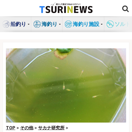
コ
ン
テ
船釣り
海釣り
海釣り施設
ソルト
ン
ツ
へ
ス
キ
ッ
プ
TOP
>
その他
>
サカナ研究所
>