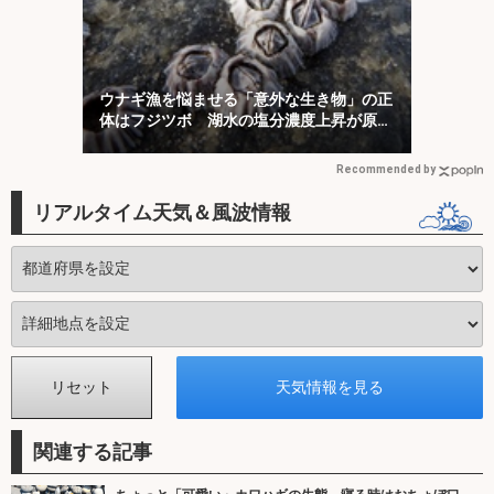
ウナギ漁を悩ませる「意外な生き物」の正
体はフジツボ 湖水の塩分濃度上昇が原因
か
Recommended by
リアルタイム天気＆風波情報
関連する記事