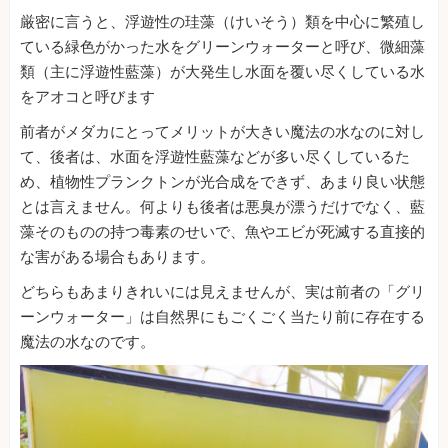
厳密に言うと、浮遊性の珪藻（けいそう）類を中心に繁殖し
ている緑色がかった水をグリーンウォーターと呼び、微細藻
類（主に浮遊性藍藻）が大発生し水面を覆い尽くしている水
をアオコと呼びます
前者がメダカにとってメリットが大きい魔法の水なのに対し
て、後者は、水面を浮遊性藍藻などが多い尽くしているた
め、植物性プランクトンが光合成をできず、あまり良い状態
とは言えません。何よりも後者は悪臭が漂うだけでなく、藍
藻そのものの持つ毒素のせいで、魚やエビが死滅する直接的
な害がある場合もあります。
どちらもあまりきれいには見えませんが、実は前者の「グリ
ーンウォーター」は自然界にもごくごく当たり前に存在する
魔法の水なのです。