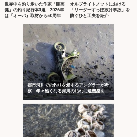
世界中を釣り歩いた作家「開高
オルブライトノットにおける
健」の釣り紀行本3選 2026年
「リーダーすっぽ抜け事故」を
は『オーパ』取材から50周年
防ぐひと工夫を紹介
都市河川での釣りを愛するアングラーが考
察 年々酷くなる河川の汚れに危機感を持
とう