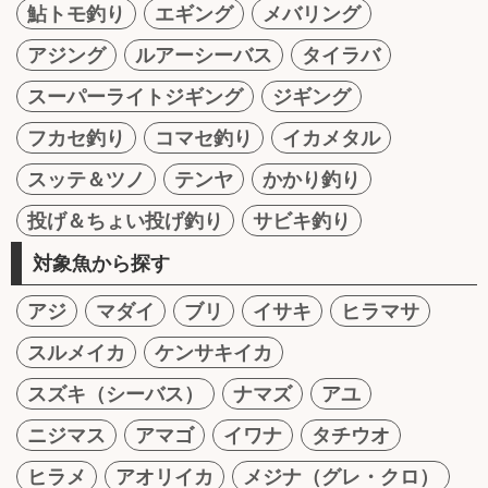
鮎トモ釣り
エギング
メバリング
アジング
ルアーシーバス
タイラバ
スーパーライトジギング
ジギング
フカセ釣り
コマセ釣り
イカメタル
スッテ＆ツノ
テンヤ
かかり釣り
投げ＆ちょい投げ釣り
サビキ釣り
対象魚から探す
アジ
マダイ
ブリ
イサキ
ヒラマサ
スルメイカ
ケンサキイカ
スズキ（シーバス）
ナマズ
アユ
ニジマス
アマゴ
イワナ
タチウオ
ヒラメ
アオリイカ
メジナ（グレ・クロ）