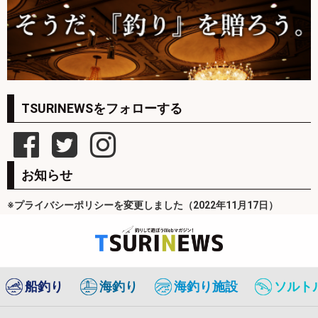
TSURINEWSをフォローする
お知らせ
※プライバシーポリシーを変更しました（2022年11月17日）
船釣り
海釣り
海釣り施設
ソルト