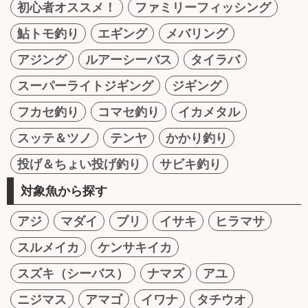
初心者オススメ！
ファミリーフィッシング
鮎トモ釣り
エギング
メバリング
アジング
ルアーシーバス
タイラバ
スーパーライトジギング
ジギング
フカセ釣り
コマセ釣り
イカメタル
スッテ＆ツノ
テンヤ
かかり釣り
投げ＆ちょい投げ釣り
サビキ釣り
対象魚から探す
アジ
マダイ
ブリ
イサキ
ヒラマサ
スルメイカ
ケンサキイカ
スズキ（シーバス）
ナマズ
アユ
ニジマス
アマゴ
イワナ
タチウオ