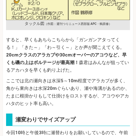
タックル図
（作図：週刊つりニュース西部版 APC・鶴原修）
すると、早くもあちらこちらから「ガンガンアタってく
る！」「きた～」「わ～引く～」とか声が聞こえてくる。
20cmクラスのアラカブや30cmオーバーのアコウなど、早
くも磯の上はボルテージが最高潮！
森君はみんなが狙ってい
るアカハタを早くも釣り上げた。
ここでは北の瀬向きは水深5～10m程度でアラカブが多く、
角から東向きは水深20mぐらいあり、瀬や海溝があるのか、
たまに根掛かりもして仕掛けをロストするが、アコウやアカ
ハタのヒット率も高い。
瀬変わりでサイズアップ
今回10時と午後3時に瀬替わりをお願いしているので、午前