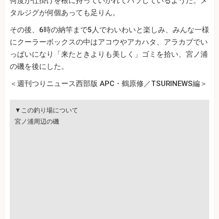
何度か仕掛けを根に持っていかれてバラしているようだ。メ
タルジグが何個あっても足りん。
その後、6時の納竿まで5人でわいわいと楽しみ、みんな一様
にクーラーボックスの中はアコウやアカハタ、アラカブでい
っぱいになり「来たときよりも美しく」ゴミを拾い、宮ノ浦
の磯を後にした。
＜週刊つりニュース西部版 APC・鶴原修／TSURINEWS編＞
▼この釣り場について
宮ノ浦周辺の磯