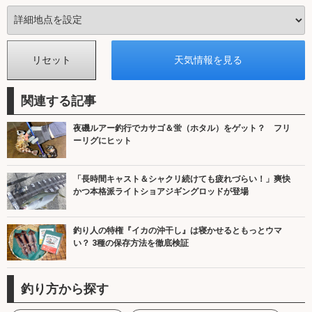
関連する記事
夜磯ルアー釣行でカサゴ＆蛍（ホタル）をゲット？ フリ
ーリグにヒット
「長時間キャスト＆シャクリ続けても疲れづらい！」爽快
かつ本格派ライトショアジギングロッドが登場
釣り人の特権『イカの沖干し』は寝かせるともっとウマ
い？ 3種の保存方法を徹底検証
釣り方から探す