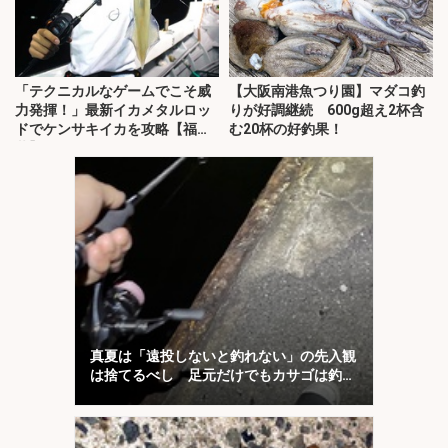
「テクニカルなゲームでこそ威
【大阪南港魚つり園】マダコ釣
力発揮！」最新イカメタルロッ
りが好調継続 600g超え2杯含
ドでケンサキイカを攻略【福
む20杯の好釣果！
井】
真夏は「遠投しないと釣れない」の先入観
は捨てるべし 足元だけでもカサゴは釣れ
る！