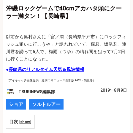
沖磯ロックゲームで40cmアカハタ頭にクー
ラー満タン！【長崎県】
以前から奥村さんに「宮ノ浦（長崎県平戸市）にロックフィ
ッシュ狙いに行こうや」と誘われていて、森君、坂尾君、陣
川君を誘って5人で、梅雨（つゆ）の晴れ間を狙って7月2日
に行くことになった。
●
長崎県のリアルタイム天気＆風波情報
（アイキャッチ画像提供：週刊つりニュース西部版 APC・鶴原修）
2019年8月9日
TSURINEWS編集部
ショア
ソルトルアー
目次
[
show
]