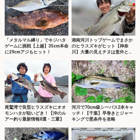
「メタルマル縛り」でキジハタ
湘南河川トップゲームでまさか
ゲームに挑戦【上越】35cm本命
のヒラスズキがヒット【神奈
に29cmアジもヒット！
川】大量の見えチヌは意外と難
敵？
尾鷲湾で良型ヒラスズキにオオ
河川で70cm級シーバス2本キャ
モンハタが狙いどき！【沖のル
ッチ！【千葉】早巻きとジャー
アー釣り最新情報8選・三重】
キングで悪条件を攻略