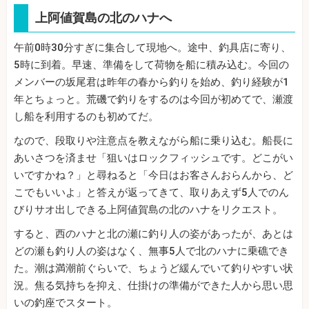
上阿値賀島の北のハナへ
午前0時30分すぎに集合して現地へ。途中、釣具店に寄り、
5時に到着。早速、準備をして荷物を船に積み込む。今回の
メンバーの坂尾君は昨年の春から釣りを始め、釣り経験が1
年とちょっと。荒磯で釣りをするのは今回が初めてで、瀬渡
し船を利用するのも初めてだ。
なので、段取りや注意点を教えながら船に乗り込む。船長に
あいさつを済ませ「狙いはロックフィッシュです。どこがい
いですかね？」と尋ねると「今日はお客さんおらんから、ど
こでもいいよ」と答えが返ってきて、取りあえず5人でのん
びりサオ出しできる上阿値賀島の北のハナをリクエスト。
すると、西のハナと北の瀬に釣り人の姿があったが、あとは
どの瀬も釣り人の姿はなく、無事5人で北のハナに乗礁でき
た。潮は満潮前ぐらいで、ちょうど緩んでいて釣りやすい状
況。焦る気持ちを抑え、仕掛けの準備ができた人から思い思
いの釣座でスタート。