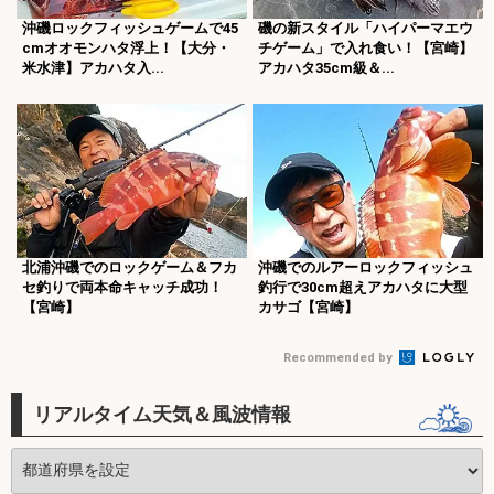
沖磯ロックフィッシュゲームで45
磯の新スタイル「ハイパーマエウ
cmオオモンハタ浮上！【大分・
チゲーム」で入れ食い！【宮崎】
米水津】アカハタ入...
アカハタ35cm級＆...
北浦沖磯でのロックゲーム＆フカ
沖磯でのルアーロックフィッシュ
セ釣りで両本命キャッチ成功！
釣行で30cm超えアカハタに大型
【宮崎】
カサゴ【宮崎】
Recommended by
リアルタイム天気＆風波情報