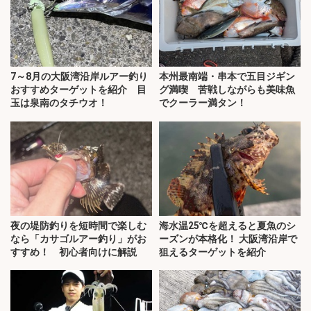
7～8月の大阪湾沿岸ルアー釣り
本州最南端・串本で五目ジギン
おすすめターゲットを紹介 目
グ満喫 苦戦しながらも美味魚
玉は泉南のタチウオ！
でクーラー満タン！
夜の堤防釣りを短時間で楽しむ
海水温25℃を超えると夏魚のシ
なら「カサゴルアー釣り」がお
ーズンが本格化！ 大阪湾沿岸で
すすめ！ 初心者向けに解説
狙えるターゲットを紹介