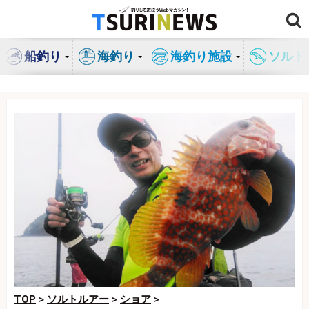
コ
ン
テ
船釣り
海釣り
海釣り施設
ソルト
ン
ツ
へ
ス
キ
ッ
プ
TOP
>
ソルトルアー
>
ショア
>