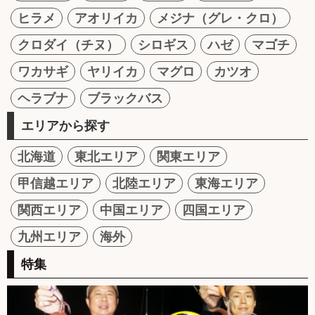
ヒラメ
アオリイカ
メジナ（グレ・クロ）
クロダイ（チヌ）
シロギス
ハゼ
マゴチ
ワカサギ
ヤリイカ
マグロ
カツオ
ヘラブナ
ブラックバス
エリアから探す
北海道
東北エリア
関東エリア
甲信越エリア
北陸エリア
東海エリア
関西エリア
中国エリア
四国エリア
九州エリア
海外
特集