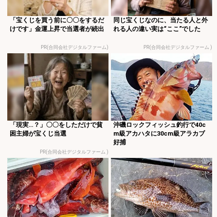
「宝くじを買う前に〇〇をするだ
同じ宝くじなのに、当たる人と外
けです」金運上昇で当選者が続出
れる人の違い実は“ここ”でした
PR(合同会社デジタルファーム)
PR(合同会社デジタルファーム )
「現実…？」〇〇をしただけで貧
沖磯ロックフィッシュ釣行で40c
困主婦が宝くじ当選
m級アカハタに30cm級アラカブ
好捕
PR(合同会社デジタルファーム )