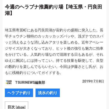
今週のヘラブナ推薦釣り場【埼玉県・円良田
湖】
埼玉県寄居町にある円良田湖が宙釣りの盛期に突入した。長
竿チョウチン独特のカッカッカッズバッや、浅ダナでのスパ
ッと消えるような消し込みアタリを楽しめる。近年アベレー
ジサイズが大きくなっており、ヒット後の強引も魅力に拍車
をかけている。人気釣り場なので混雑する日もあるが、それ
ゆえに腕試しには持ってこい。持てる技量を駆使して、良型
の数釣りを楽しんでもらいたい。今回は伊藤さとし氏が、お
もに桟橋釣りについてガイドする。
2019年7月8日
TSURINEWS編集部
ヘラブナ釣り
淡水の釣り
目次
[
show
]