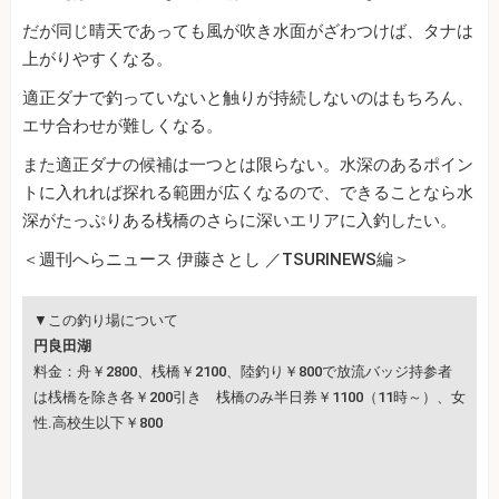
だが同じ晴天であっても風が吹き水面がざわつけば、タナは
上がりやすくなる。
適正ダナで釣っていないと触りが持続しないのはもちろん、
エサ合わせが難しくなる。
また適正ダナの候補は一つとは限らない。水深のあるポイン
トに入れれば探れる範囲が広くなるので、できることなら水
深がたっぷりある桟橋のさらに深いエリアに入釣したい。
＜週刊へらニュース 伊藤さとし ／TSURINEWS編＞
▼この釣り場について
円良田湖
料金：舟￥2800、桟橋￥2100、陸釣り￥800で放流バッジ持参者
は桟橋を除き各￥200引き 桟橋のみ半日券￥1100（11時～）、女
性.高校生以下￥800