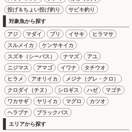
投げ＆ちょい投げ釣り
サビキ釣り
対象魚から探す
アジ
マダイ
ブリ
イサキ
ヒラマサ
スルメイカ
ケンサキイカ
スズキ（シーバス）
ナマズ
アユ
ニジマス
アマゴ
イワナ
タチウオ
ヒラメ
アオリイカ
メジナ（グレ・クロ）
クロダイ（チヌ）
シロギス
ハゼ
マゴチ
ワカサギ
ヤリイカ
マグロ
カツオ
ヘラブナ
ブラックバス
エリアから探す