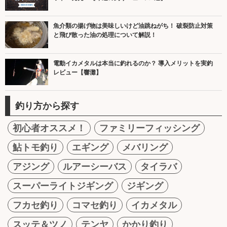
魚介類の揚げ物は美味しいけど油跳ねがち！ 破裂防止対策
と飛び散った油の処理について解説！
電動イカメタルは本当に釣れるのか？ 導入メリットを実釣
レビュー【響灘】
釣り方から探す
初心者オススメ！
ファミリーフィッシング
鮎トモ釣り
エギング
メバリング
アジング
ルアーシーバス
タイラバ
スーパーライトジギング
ジギング
フカセ釣り
コマセ釣り
イカメタル
スッテ＆ツノ
テンヤ
かかり釣り