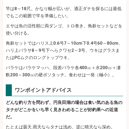
竿は8～18尺。かなり幅が広いが、適正ダナを探るには最低
でもこの範囲で竿を準備したい。
エサは魚の活性順に両ダンゴ、トロ巻き、角麸セットなどを
使い分ける。
角麸セットではハリス上0.6号7～10cm下0.4号60～80cm、
ハリ上バラサ8～9号下へらクワセ2～3号、ウキはグラスま
たはPCムクのロングトップウキ。
バラケはバラケマッハ、段差バラケ各400㏄＋水200㏄＋凄
麩200～300㏄の硬ボソタッチ。食わせは一発（極小）。
ワンポイントアドバイス
どんな釣り方を問わず、円良田湖の場合は食い気のある魚の
タナがどこかをいち早く見きわめることが好釣果への近道
だ。
たとえば曇天.雨天ならタナは浅め、逆に晴天なら深め。