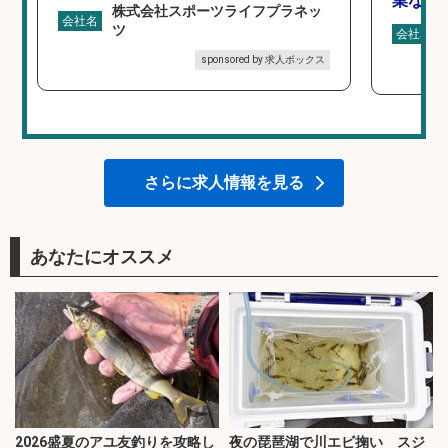
業なし
株式会社スポーツライフプラネッ
会社名
ツ
会社名
sponsored by 求人ボックス
さらに求人情報を見る
あなたにオススメ
2026盛夏のアユ友釣りを攻略し
夜の琵琶湖で川エビ掬い スジ