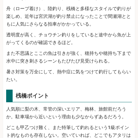
舟（ロープ着け）、陸釣り、桟橋と多様なスタイルで釣りが
楽しめ、近年は宮沢湖が釣り禁止になったことで間瀬湖とと
もに人気にさらなる拍車がかかっている。
透明度が高く、チョウチン釣りをしていると途中から魚が上
がってくるのが確認できるほど。
また不思議とここの魚は引きが強く、穂持ちや穂持ち下まで
水中に突き刺さるシーンもたびたび見受けられる。
暑さ対策を万全にして、熱中症に気をつけて釣行してもらい
たい。
桟橋ポイント
人気順に梨の木、常管の深いエリア、梅林、旅館前だろう
か。駐車場から近いという理由も少なからずあるだろう。
どこも甲乙つけ難く、また特筆して釣れるという1級ポイン
ト的なものも存在しない。空いていれば、どこでもアタリは