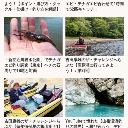
よう！【ポイント選び方・タッ
エビ・テナガエビ合わせて1時間
クル・仕掛け・釣り方を解説】
で62匹キャッチ！
「新左近川親水公園」でテナガ
吉田康雄のザ・チャレンジへら
エビ釣り調査【東京】ヘチの石
ぶな【高原湖に行ってみよ
周りで18尾と対面
う！：第3回】
吉田康雄のザ・チャレンジへら
YouTubeで憧れた【山岳渓流釣
ぶな【毎年恒例夏の亀山湖 #1】
りの世界】へ飛び込もう デビ