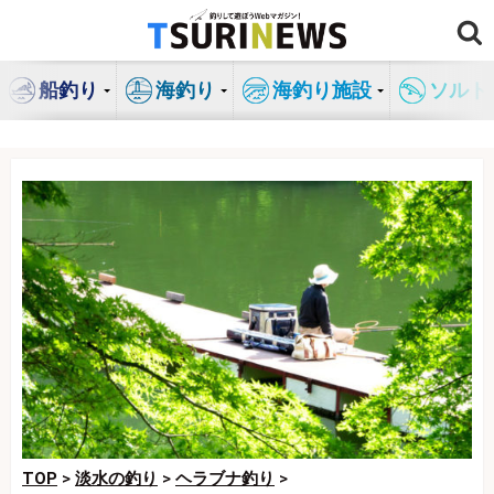
コ
ン
テ
船釣り
海釣り
海釣り施設
ソルト
ン
ツ
へ
ス
キ
ッ
プ
TOP
>
淡水の釣り
>
ヘラブナ釣り
>