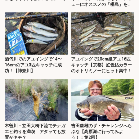
ューにオススメの「椹島」を紹
介！
酒匂川でのアユイングで14〜
アユイングで20cm級アユ16匹
16cmのアユ3匹キャッチに成
キャッチ【京都】虹色鮎カラー
功！【神奈川】
のオトリミノーにヒット集中！
木曽川・立田大橋下流でテナガ
吉田康雄のザ・チャレンジへら
エビ釣りを満喫 アタッても放
ぶな【高原湖に行ってみよ
置がキモ？
う！：第2回】