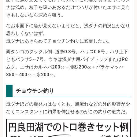
ナは浅め。粒子を吸いあおるだけでハリが付いたエサに見向
きもしないなら深めを狙う。
なお水面下に魚が見えないようだと、浅ダナの釣況はかなり
思わしくないはず。
浅ダナはあきらめてチョウチン釣りに変更したい。
両ダンゴのタックル例…道糸0.8号、ハリス0.5号、ハリ上下
ともバラサ5～7号、ウキは浅ダナ用パイプトップまたはPC
ムク。エサはカルネバ200㏄＋凄麩200㏄＋バラケマッハ
350～400㏄＋水200㏄。
チョウチン釣り
浅ダナほどの爆発力はなくとも、風流れなどの外的影響が少
なくコンスタントに釣果を伸ばせるのがこの釣りの魅力だ。