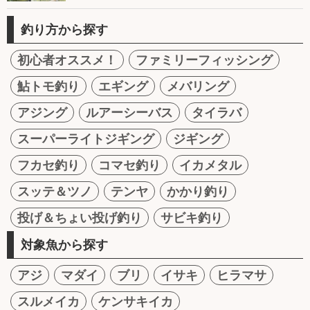
釣り方から探す
初心者オススメ！
ファミリーフィッシング
鮎トモ釣り
エギング
メバリング
アジング
ルアーシーバス
タイラバ
スーパーライトジギング
ジギング
フカセ釣り
コマセ釣り
イカメタル
スッテ＆ツノ
テンヤ
かかり釣り
投げ＆ちょい投げ釣り
サビキ釣り
対象魚から探す
アジ
マダイ
ブリ
イサキ
ヒラマサ
スルメイカ
ケンサキイカ