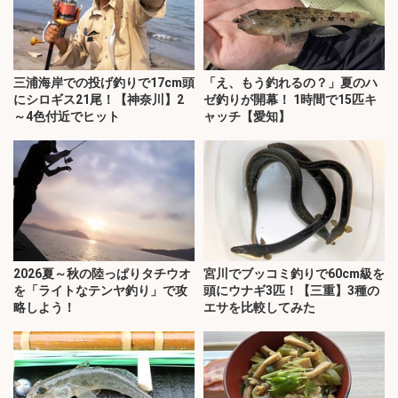
三浦海岸での投げ釣りで17cm頭
「え、もう釣れるの？」夏のハ
にシロギス21尾！【神奈川】2
ゼ釣りが開幕！ 1時間で15匹キ
～4色付近でヒット
ャッチ【愛知】
2026夏～秋の陸っぱりタチウオ
宮川でブッコミ釣りで60cm級を
を「ライトなテンヤ釣り」で攻
頭にウナギ3匹！【三重】3種の
略しよう！
エサを比較してみた