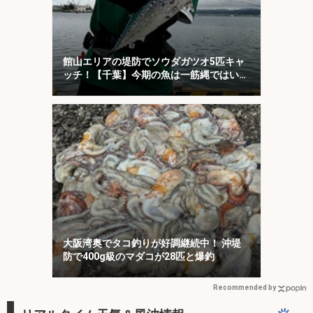
館山エリアの堤防でソウダガツオ5匹キャ
ッチ！【千葉】今期の魚は一筋縄ではいか
ない？
大阪湾奥でタコ釣りが好調継続中！ 沖堤
防で400g級のマダコが28匹と爆釣
Recommended by