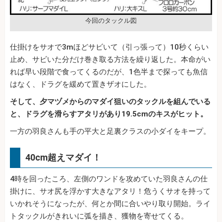
今回のタックル図
仕掛けをサオで3mほどサビいて（引っ張って）10秒くらい
止め、サビいた分だけ巻き取る方法を繰り返した。本命がい
れば早い段階で食ってくるのだが、1色半まで探っても魚信
はなく、ドラグを緩めて置きザオにした。
そして、夕マヅメからのマダイ狙いのタックルを組んでいる
と、ドラグを滑らすアタリがあり19.5cmのキスがヒット。
一方の羽良さんも手の平大と足裏クラスの小ダイをキープ。
40cm超えマダイ！
4時を回ったころ、左側のワンドを攻めていた羽良さんの仕
掛けに、サオ尻を浮かす大きなアタリ！危うくサオを持って
いかれそうになったが、何とか間に合いやり取り開始。ライ
トタックルがきれいに弧を描き、獲物を寄せてくる。