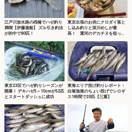
江戸川放水路の桟橋でハゼ釣り
東京出張のお供にクロダイ落と
満喫【伊藤遊船】 ズル引き釣法
し込み釣りと深川めしが最
が的中で80匹！
高！ 運河のデカチヌを狙って
みた
東京23区でハゼ釣りシーズンが
東海エリア投げ釣りレポート：
開幕！ デキハゼ5～10cmが52匹
白塚漁港のちょい投げでシロギ
とスタートダッシュに成功
ス1時間で20匹【三重】