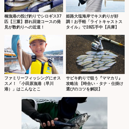
楠漁港の投げ釣りでシロギス37
姫路大塩海岸でキス釣りが好
匹【三重】群れ回遊コースの発
調！お手軽「ライトキャストス
見が数釣りへの近道！
タイル」で28匹手中【兵庫】
ファミリーフィッシングにオス
サビキ釣りで狙う『ママカリ』
スメ！ 「小田原漁港（早川
攻略法 【時合い・タナ・仕掛け
港）」はこんなとこ
選びのコツを解説】