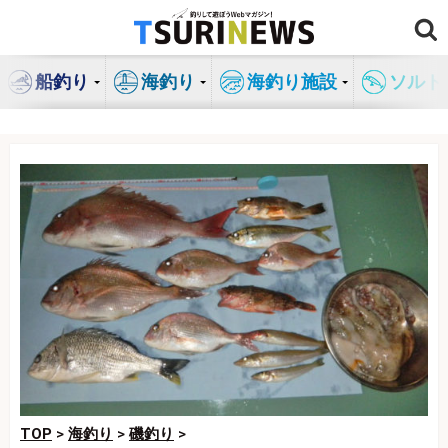
コ
ン
テ
船釣り
海釣り
海釣り施設
ソルト
ン
ツ
へ
ス
キ
ッ
プ
TOP
>
海釣り
>
磯釣り
>