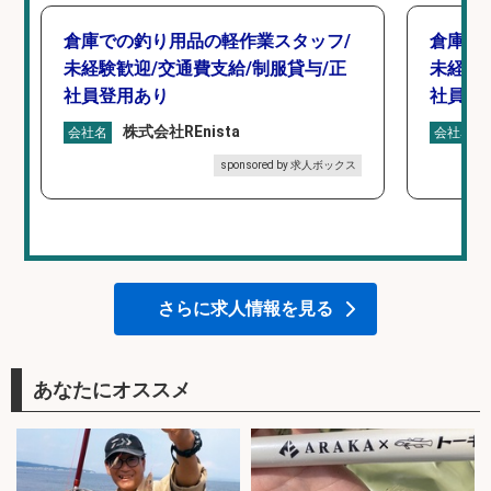
倉庫での釣り用品の軽作業スタッフ/
倉庫で
未経験歓迎/交通費支給/制服貸与/正
未経験
社員登用あり
社員登
株式会社REnista
会社名
会社名
sponsored by 求人ボックス
さらに求人情報を見る
あなたにオススメ