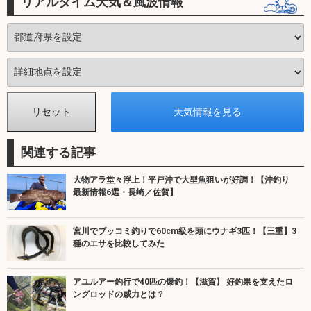
リアルタイム天気＆風波情報
関連する記事
大物アラ堂々浮上！平戸沖で大型魚狙いが好調！【沖釣り
最新情報6選・長崎／佐賀】
宮川でブッコミ釣りで60cm級を頭にウナギ3匹！【三重】3
種のエサを比較してみた
アユルアー釣行で40匹の爆釣！【滋賀】 好釣果を支えたロ
ングロッドの威力とは？