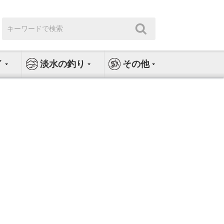
検
検
索:
索
イ
淡水の釣り
その他