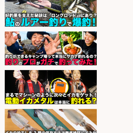
株式会社G&G
会社名
sponsored by 求人ボックス
販売スタッフ/「未経験歓迎」魚を
捌く作業なし!イオン食品売場スタッ
フ募集/東京都/目黒区
イオンスタイル碑文谷店
会社名
sponsored by 求人ボックス
精肉・青果・鮮魚販売/「志布志
市」「時給1,150円〜」志布志駅か
ら車5分/お魚のカットや商品の陳列
業務/残業少なめ×車通勤OK×時間選
べる/鹿児島県/志布志市
株式会社ホットスタッフ鹿児島
会社名
sponsored by 求人ボックス