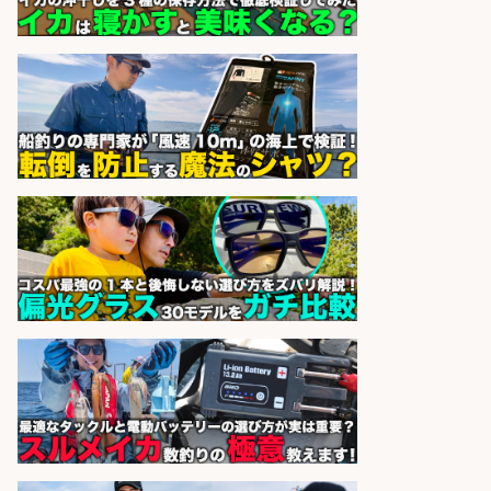
釣り具などの出荷作業～～/工場/製
造
UTグループ株式会社
会社名
sponsored by 求人ボックス
精肉・青果・鮮魚販売/「志布志
市」「時給1,150円〜」志布志市で
お魚のカットや商品の陳列業務/時
間選べる×未経験歓迎×残業少なめ/
鹿児島県/志布志市
株式会社ホットスタッフ鹿児島
会社名
sponsored by 求人ボックス
日払いOKで即日収入/製造スタッフ/
「広島市佐伯区」給与日払い可!「時
給1,200円」広島市佐伯区でお魚の