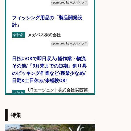
sponsored by 求人ボックス
フィッシング用品の「製品開発設
計」
メガバス株式会社
会社名
sponsored by 求人ボックス
日払いOKで即日収入/軽作業・物流
その他/「9月末までの短期」釣り具
のピッキング作業など/残業少なめ/
日勤&土日休み/未経験OK!
UTエージェント株式会社 関西第
会社名
二CU
sponsored by 求人ボックス
特集
レジ打ち/日払いOK/おさかなの三枚
おろし/新潟県/小千谷市