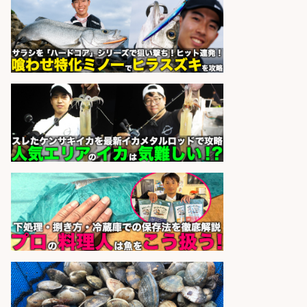
パック詰めや品出し業務/残業少な
め×週4日〜OK×車通勤OK/広島県/広
島市西区
株式会社ホットスタッフ五日市
会社名
sponsored by 求人ボックス
さらに求人情報を見る