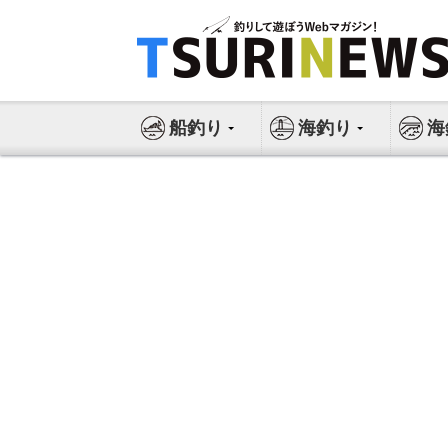
コ
ン
テ
ン
ツ
船釣り
海釣り
海
へ
ス
キ
ッ
プ