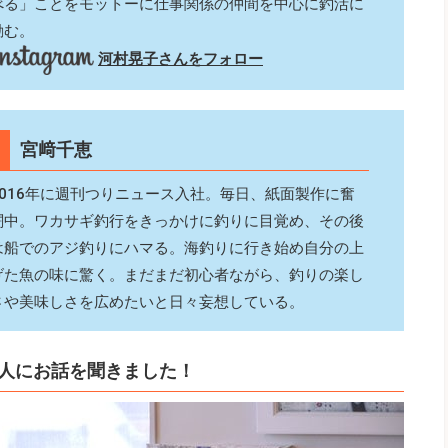
べる」ことをモットーに仕事関係の仲間を中心に釣活に
励む。
河村晃子さんをフォロー
宮﨑千恵
2016年に週刊つりニュース入社。毎日、紙面製作に奮
闘中。ワカサギ釣行をきっかけに釣りに目覚め、その後
は船でのアジ釣りにハマる。海釣りに行き始め自分の上
げた魚の味に驚く。まだまだ初心者ながら、釣りの楽し
さや美味しさを広めたいと日々妄想している。
人にお話を聞きました！