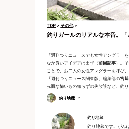
TOP
>
その他
>
釣りガールのリアルな本音。「
「週刊つりニュースでも女性アングラーを
なか良いアイデアは出ず（
前回記事
）。そ
ことで、お二人の女性アングラーを呼び、
『週刊つりニュース関東版』編集部の
宮﨑
赤面な怖いもの知らずの失敗談など、釣り
釣り地蔵
釣り地蔵
釣り地蔵です。がん