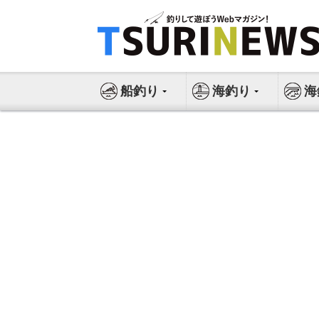
コ
ン
テ
ン
ツ
船釣り
海釣り
海
へ
ス
キ
ッ
プ