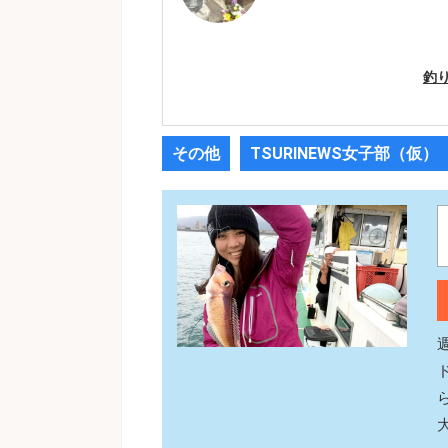
釣
その他
TSURINEWS女子部（仮）