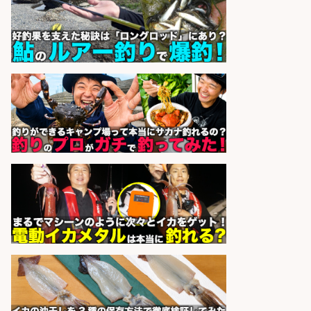
アシスタントのお仕事/残業なし/即
日勤務可/営業事務/軽作業
株式会社パソナ
会社名
sponsored by 求人ボックス
精肉・青果・鮮魚販売/志布志市内
でお魚のカットや商品の陳列スタッ
フ/車通勤OK×時間選べる×未経験歓
迎/鹿児島県/志布志市
株式会社ホットスタッフ鹿児島
会社名
sponsored by 求人ボックス
和食, 日本料理・懐石料理/店長・店
長候補/旬と手作りにこだわる!さか
なの価値を上げ、地域を元気に!店長
候補募集