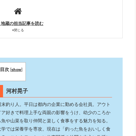
り地蔵の担当記事を読む
×
閉じる
目次
[
show
]
河村晃子
週末釣り人。平日は都内の企業に勤める会社員。アウト
ドア好きで料理上手な両親の影響をうけ、幼少のころか
ら魚や山菜を取り仲間と楽しく食事をする魅力を知る。
大学では栄養学を専攻。現在は「釣った魚をおいしく食