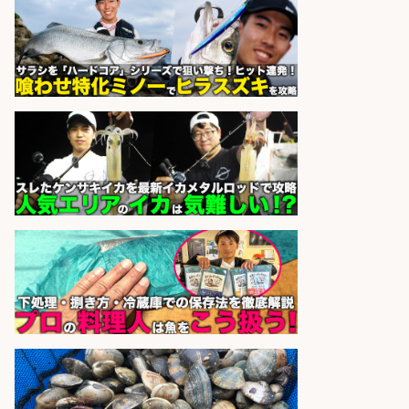
釣り具などの出荷作業～～/工場/製
造
UTグループ株式会社
会社名
sponsored by 求人ボックス
さらに求人情報を見る