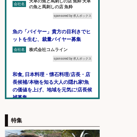
天草の魚と馬刺しの店 魚粋 天草
会社名
の魚と馬刺しの店 魚粋
sponsored by 求人ボックス
魚の「バイヤー」貴方の目利きでヒ
ットを生む、裁量バイヤー募集
株式会社コムライン
会社名
sponsored by 求人ボックス
和食, 日本料理・懐石料理/店長・店
長候補/本物を知る大人の隠れ家!魚
の価値を上げ、地域を元気に!店長候
補募集
酒場あらかぶ 酒場あらかぶ
会社名
sponsored by 求人ボックス
特集
営業事務/釣り具メーカーでの営業