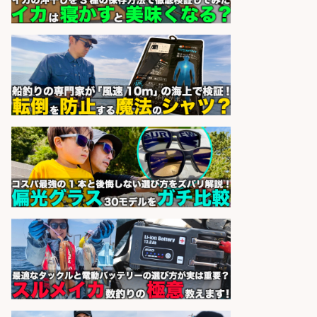
博多 華吉 博多 華吉
会社名
sponsored by 求人ボックス
和食, 居酒屋/調理見習い・調理補助/
新鮮な魚料理×おでんの和食居酒屋
の若手スタッフ
サカナのハチベエ 矢場町店
会社名
sponsored by 求人ボックス
和食, 日本料理・懐石料理/店長・店
長候補/ライブ感が満載!魚の価値を
上げ、食とエンタメで地域を元気に!
店長候補募集
魚と肴 いとおかし 魚と肴 いとお
会社名
かし
sponsored by 求人ボックス