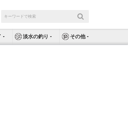
検
検
索:
索
イ
淡水の釣り
その他