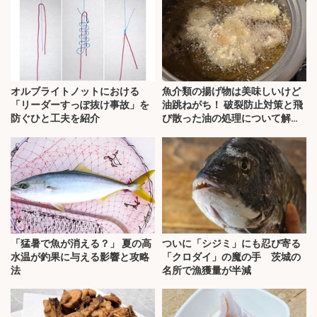
オルブライトノットにおける
魚介類の揚げ物は美味しいけど
「リーダーすっぽ抜け事故」を
油跳ねがち！ 破裂防止対策と飛
防ぐひと工夫を紹介
び散った油の処理について解
説！
「猛暑で魚が消える？」 夏の高
ついに「シジミ」にも忍び寄る
水温が釣果に与える影響と攻略
「クロダイ」の魔の手 茨城の
法
名所で漁獲量が半減