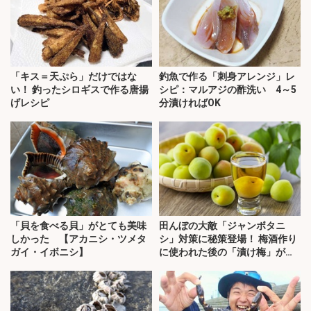
「キス＝天ぷら」だけではな
釣魚で作る「刺身アレンジ」レ
い！ 釣ったシロギスで作る唐揚
シピ：マルアジの酢洗い 4～5
げレシピ
分漬ければOK
「貝を食べる貝」がとても美味
田んぼの大敵「ジャンボタニ
しかった 【アカニシ・ツメタ
シ」対策に秘策登場！ 梅酒作り
ガイ・イボニシ】
に使われた後の「漬け梅」が効
く？