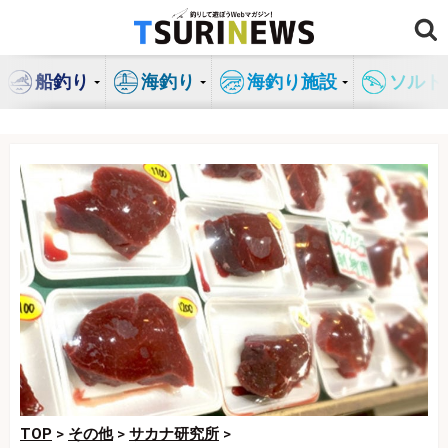
コ
ン
テ
船釣り
海釣り
海釣り施設
ソルト
ン
ツ
へ
ス
キ
ッ
プ
TOP
>
その他
>
サカナ研究所
>