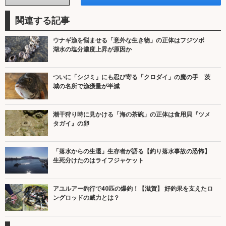
関連する記事
ウナギ漁を悩ませる「意外な生き物」の正体はフジツボ
湖水の塩分濃度上昇が原因か
ついに「シジミ」にも忍び寄る「クロダイ」の魔の手 茨
城の名所で漁獲量が半減
潮干狩り時に見かける「海の茶碗」の正体は食用貝『ツメ
タガイ』の卵
「落水からの生還」生存者が語る【釣り落水事故の恐怖】
生死分けたのはライフジャケット
アユルアー釣行で40匹の爆釣！【滋賀】 好釣果を支えたロ
ングロッドの威力とは？