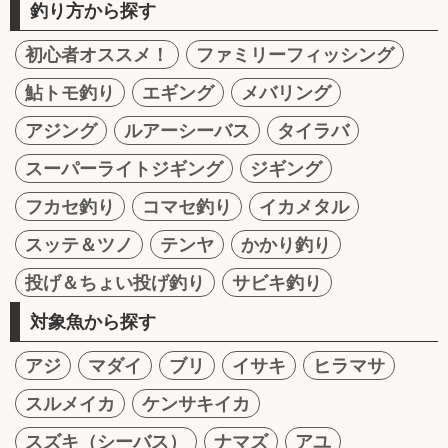
釣り方から探す
初心者オススメ！
ファミリーフィッシング
鮎トモ釣り
エギング
メバリング
アジング
ルアーシーバス
タイラバ
スーパーライトジギング
ジギング
フカセ釣り
コマセ釣り
イカメタル
スッテ＆ツノ
テンヤ
かかり釣り
投げ＆ちょい投げ釣り
サビキ釣り
対象魚から探す
アジ
マダイ
ブリ
イサキ
ヒラマサ
スルメイカ
ケンサキイカ
スズキ（シーバス）
ナマズ
アユ