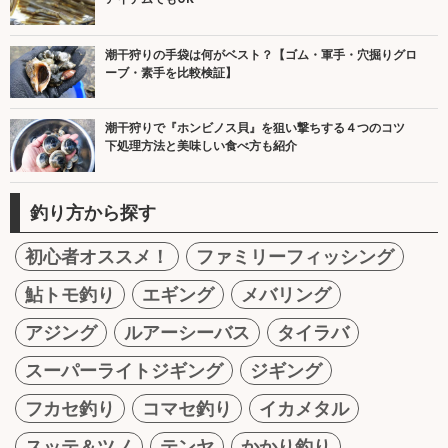
潮干狩りの手袋は何がベスト？【ゴム・軍手・穴掘りグロ
ーブ・素手を比較検証】
潮干狩りで『ホンビノス貝』を狙い撃ちする４つのコツ
下処理方法と美味しい食べ方も紹介
釣り方から探す
初心者オススメ！
ファミリーフィッシング
鮎トモ釣り
エギング
メバリング
アジング
ルアーシーバス
タイラバ
スーパーライトジギング
ジギング
フカセ釣り
コマセ釣り
イカメタル
スッテ＆ツノ
テンヤ
かかり釣り