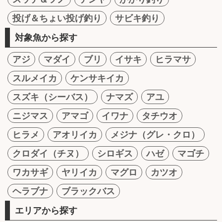
投げ＆ちょい投げ釣り
サビキ釣り
対象魚から探す
アジ
マダイ
ブリ
イサキ
ヒラマサ
スルメイカ
ケンサキイカ
スズキ（シーバス）
ナマズ
アユ
ニジマス
アマゴ
イワナ
タチウオ
ヒラメ
アオリイカ
メジナ（グレ・クロ）
クロダイ（チヌ）
シロギス
ハゼ
マゴチ
ワカサギ
ヤリイカ
マグロ
カツオ
ヘラブナ
ブラックバス
エリアから探す