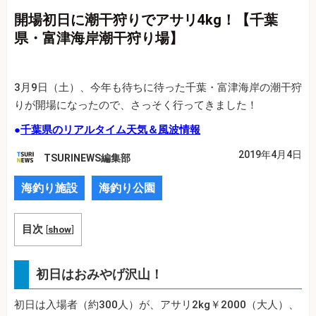
開場初日に潮干狩りでアサリ4kg！【千葉
県・富津海岸潮干狩り場】
3月9日（土）、今年も待ちに待った千葉・富津海岸の潮干狩
りが開場になったので、さっそく行ってきました！
●
千葉県のリアルタイム天気＆風波情報
2019年4月4日
TSURINEWS編集部
海釣り施設
海釣り公園
目次
[
show
]
初日はおみやげ沢山！
初日は入場者（約300人）が、アサリ2kg￥2000（大人）、