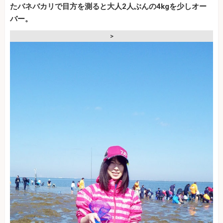
たバネバカリで目方を測ると大人2人ぶんの4kgを少しオー
バー。
>