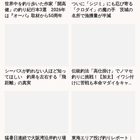
世界中を釣り歩いた作家「開高
ついに「シジミ」にも忍び寄る
健」の釣り紀行本3選 2026年
「クロダイ」の魔の手 茨城の
は『オーパ』取材から50周年
名所で漁獲量が半減
シーバスが釣れない人ほど知っ
伝統釣法「高仕掛け」でノマセ
てほしい 釣果を左右する「飛
釣りに挑戦！【加太】 イワシ付
距離」の真実
けに苦戦も本命マダイをキャッ
チ！
猛暑日連続で大阪湾沿岸釣り場
東海エリア投げ釣りレポート：