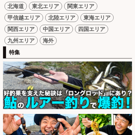
北海道
東北エリア
関東エリア
甲信越エリア
北陸エリア
東海エリア
関西エリア
中国エリア
四国エリア
九州エリア
海外
特集