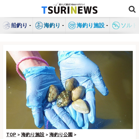
コ
ン
テ
船釣り
海釣り
海釣り施設
ソルト
ン
ツ
へ
ス
キ
ッ
プ
TOP
>
海釣り施設
>
海釣り公園
>