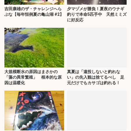
吉田康雄のザ・チャレンジへら
夕マヅメが勝負！夏夜のウナギ
ぶな【毎年恒例夏の亀山湖 #2】
釣りで本命5匹手中 天然ミミズ
に好反応
大規模断水の原因はまさかの
真夏は「遠投しないと釣れな
「藻の異常繁殖」 根本的な原
い」の先入観は捨てるべし 足
因は温暖化
元だけでもカサゴは釣れる！