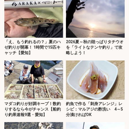
「え、もう釣れるの？」夏のハ
2026夏～秋の陸っぱりタチウオ
ゼ釣りが開幕！ 1時間で15匹キ
を「ライトなテンヤ釣り」で攻
ャッチ【愛知】
略しよう！
マダコ釣りが好調キープ！数釣
釣魚で作る「刺身アレンジ」レ
りするなら今がチャンス【船釣
シピ：マルアジの酢洗い 4～5
り釣果速報9選・愛知】
分漬ければOK