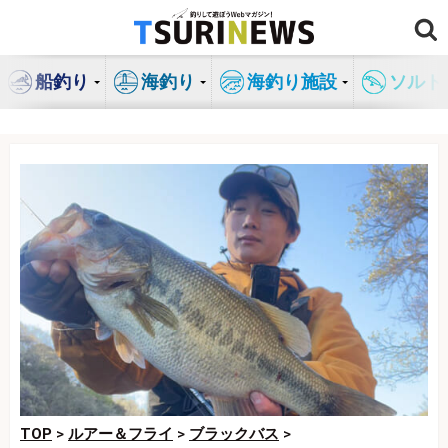
コ
ン
テ
船釣り
海釣り
海釣り施設
ソルト
ン
ツ
へ
ス
キ
ッ
プ
TOP
>
ルアー＆フライ
>
ブラックバス
>