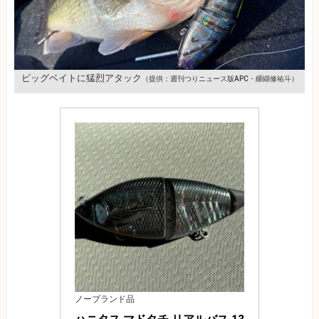
ビッグベイトに猛烈アタック
（提供：週刊つりニュース版APC・纐纈修祐斗）
ノーブランド品