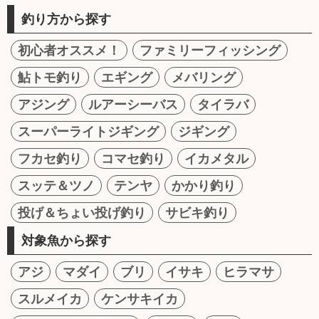
釣り方から探す
初心者オススメ！
ファミリーフィッシング
鮎トモ釣り
エギング
メバリング
アジング
ルアーシーバス
タイラバ
スーパーライトジギング
ジギング
フカセ釣り
コマセ釣り
イカメタル
スッテ＆ツノ
テンヤ
かかり釣り
投げ＆ちょい投げ釣り
サビキ釣り
対象魚から探す
アジ
マダイ
ブリ
イサキ
ヒラマサ
スルメイカ
ケンサキイカ