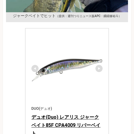
ジャークベイトでヒット
（提供：週刊つりニュース版APC・纐纈修祐斗）
DUO(デュオ)
デュオ(Duo) レアリス ジャーク
ベイト85F CPA4009 リバーベイ
ト