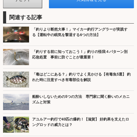
関連する記事
「釣りより断然大事！」マイカー釣行アングラーが実践す
る【運転中の眠気を撃退する6つの方法】
「釣りする前に知っておこう！」釣りの怪我４パターン別
応急処置 事前に防ぐことが最重要！
「毒はどこにある？」釣りでよく見かける【有毒魚5選】 釣
れた時に注意すべき有毒部位を解説
船酔いしないための5つの方法 専門家に聞く酔いのメカニ
ズムと対策
アユルアー釣行で40匹の爆釣！【滋賀】 好釣果を支えたロ
ングロッドの威力とは？