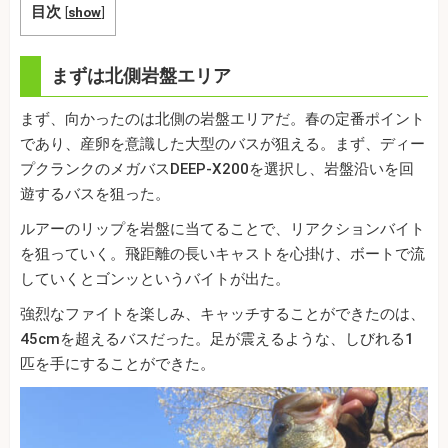
目次
[
show
]
まずは北側岩盤エリア
まず、向かったのは北側の岩盤エリアだ。春の定番ポイント
であり、産卵を意識した大型のバスが狙える。まず、ディー
プクランクのメガバスDEEP-X200を選択し、岩盤沿いを回
遊するバスを狙った。
ルアーのリップを岩盤に当てることで、リアクションバイト
を狙っていく。飛距離の長いキャストを心掛け、ボートで流
していくとゴンッというバイトが出た。
強烈なファイトを楽しみ、キャッチすることができたのは、
45cmを超えるバスだった。足が震えるような、しびれる1
匹を手にすることができた。