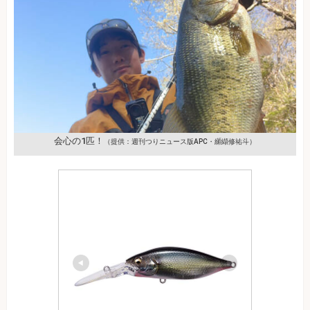
会心の1匹！
（提供：週刊つりニュース版APC・纐纈修祐斗）