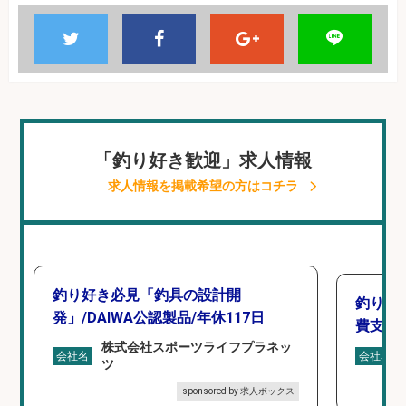
「釣り好き歓迎」求人情報
求人情報を掲載希望の方はコチラ
釣り好き必見「釣具の設計開
釣り具
発」/DAIWA公認製品/年休117日
費支給
株式会社スポーツライフプラネッ
会社名
会社名
ツ
sponsored by 求人ボックス