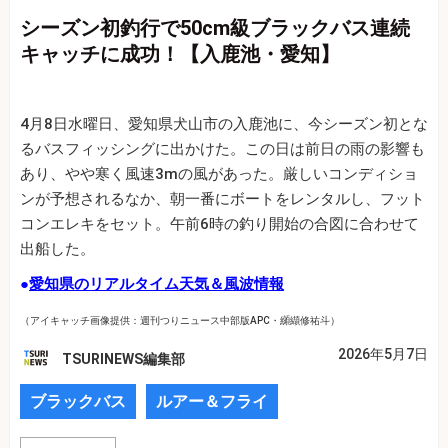
シーズン初釣行で50cm級ブラックバス連続
キャッチに成功！【入鹿池・愛知】
4月8日水曜日、愛知県犬山市の入鹿池に、今シーズン初とな
るバスフィッシングに出かけた。この日は前日の雨の影響も
あり、やや寒く風速3mの風があった。厳しいコンディショ
ンが予想されるなか、朝一番にボートをレンタルし、フット
コンエレキをセット。午前6時の釣り開始の合図に合わせて
出船した。
●
愛知県のリアルタイム天気＆風波情報
（アイキャッチ画像提供：週刊つりニュース中部版APC・纐纈修祐斗）
2026年5月7日
TSURINEWS編集部
ブラックバス
ルアー＆フライ