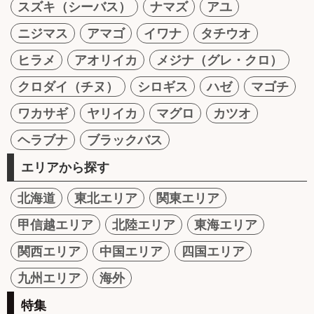
スズキ（シーバス）
ナマズ
アユ
ニジマス
アマゴ
イワナ
タチウオ
ヒラメ
アオリイカ
メジナ（グレ・クロ）
クロダイ（チヌ）
シロギス
ハゼ
マゴチ
ワカサギ
ヤリイカ
マグロ
カツオ
ヘラブナ
ブラックバス
エリアから探す
北海道
東北エリア
関東エリア
甲信越エリア
北陸エリア
東海エリア
関西エリア
中国エリア
四国エリア
九州エリア
海外
特集