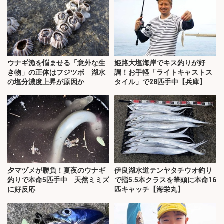
ウナギ漁を悩ませる「意外な生
姫路大塩海岸でキス釣りが好
き物」の正体はフジツボ 湖水
調！お手軽「ライトキャストス
の塩分濃度上昇が原因か
タイル」で28匹手中【兵庫】
夕マヅメが勝負！夏夜のウナギ
伊良湖水道テンヤタチウオ釣り
釣りで本命5匹手中 天然ミミズ
で指5.5本クラスを筆頭に本命16
に好反応
匹キャッチ【海栄丸】