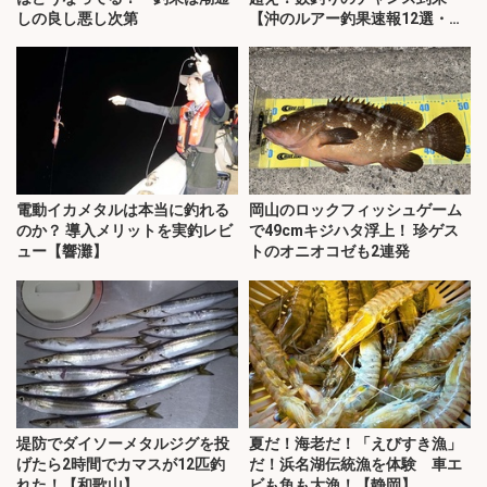
しの良し悪し次第
【沖のルアー釣果速報12選・愛
知・三重】
電動イカメタルは本当に釣れる
岡山のロックフィッシュゲーム
のか？ 導入メリットを実釣レビ
で49cmキジハタ浮上！ 珍ゲス
ュー【響灘】
トのオニオコゼも2連発
堤防でダイソーメタルジグを投
夏だ！海老だ！「えびすき漁」
げたら2時間でカマスが12匹釣
だ！浜名湖伝統漁を体験 車エ
れた！【和歌山】
ビも魚も大漁！【静岡】