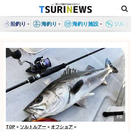
コ
ン
テ
船釣り
海釣り
海釣り施設
ソルト
ン
ツ
へ
ス
キ
ッ
プ
PR
TOP
>
ソルトルアー
>
オフショア
>