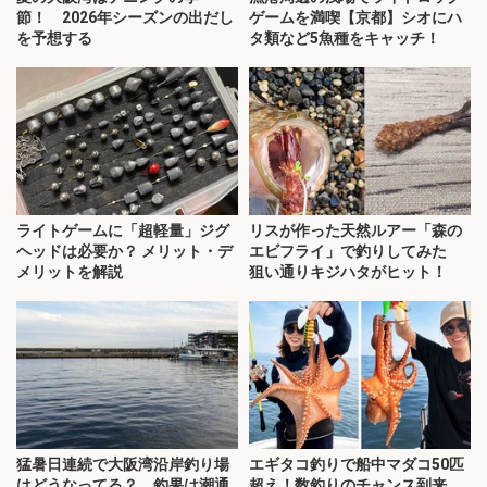
節！ 2026年シーズンの出だし
ゲームを満喫【京都】シオにハ
を予想する
タ類など5魚種をキャッチ！
ライトゲームに「超軽量」ジグ
リスが作った天然ルアー「森の
ヘッドは必要か？ メリット・デ
エビフライ」で釣りしてみた
メリットを解説
狙い通りキジハタがヒット！
猛暑日連続で大阪湾沿岸釣り場
エギタコ釣りで船中マダコ50匹
はどうなってる？ 釣果は潮通
超え！数釣りのチャンス到来