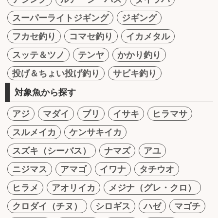
スーパーライトジギング
ジギング
フカセ釣り
コマセ釣り
イカメタル
スッテ＆ツノ
テンヤ
かかり釣り
投げ＆ちょい投げ釣り
サビキ釣り
対象魚から探す
アジ
マダイ
ブリ
イサキ
ヒラマサ
スルメイカ
ケンサキイカ
スズキ（シーバス）
ナマズ
アユ
ニジマス
アマゴ
イワナ
タチウオ
ヒラメ
アオリイカ
メジナ（グレ・クロ）
クロダイ（チヌ）
シロギス
ハゼ
マゴチ