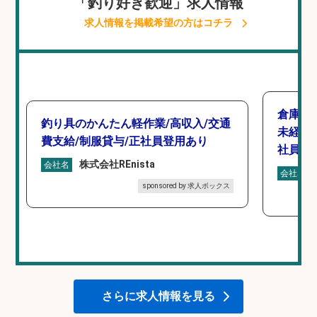
「釣り好き歓迎」求人情報
求人情報を掲載希望の方はコチラ
倉庫で
釣り具のかんたん軽作業/高収入/交通
未経験
費支給/制服貸与/正社員登用あり
社員登
株式会社REnista
会社名
会社名
sponsored by 求人ボックス
さらに求人情報を見る