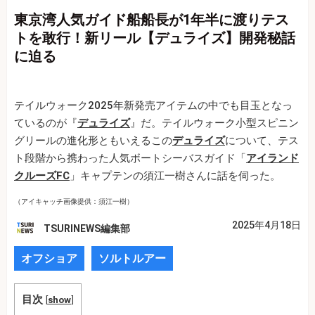
東京湾人気ガイド船船長が1年半に渡りテス
トを敢行！新リール【デュライズ】開発秘話
に迫る
テイルウォーク2025年新発売アイテムの中でも目玉となっ
ているのが『
デュライズ
』だ。テイルウォーク小型スピニン
グリールの進化形ともいえるこの
デュライズ
について、テス
ト段階から携わった人気ボートシーバスガイド「
アイランド
クルーズFC
」キャプテンの須江一樹さんに話を伺った。
（アイキャッチ画像提供：須江一樹）
2025年4月18日
TSURINEWS編集部
オフショア
ソルトルアー
目次
[
show
]