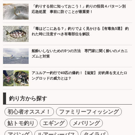
「釣りする前に知っておこう！」釣りの怪我４パターン別
応急処置 事前に防ぐことが最重要！
「毒はどこにある？」釣りでよく見かける【有毒魚5選】 釣
れた時に注意すべき有毒部位を解説
船酔いしないための5つの方法 専門家に聞く酔いのメカニ
ズムと対策
アユルアー釣行で40匹の爆釣！【滋賀】 好釣果を支えたロ
ングロッドの威力とは？
釣り方から探す
初心者オススメ！
ファミリーフィッシング
鮎トモ釣り
エギング
メバリング
アジング
ルアーシーバス
タイラバ