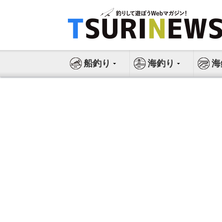
コ
ン
テ
ン
ツ
船釣り
海釣り
海
へ
ス
キ
ッ
プ