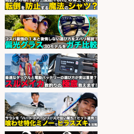
発業務
株式会社天龍
会社名
sponsored by 求人ボックス
オキアミをはじめとする釣り餌の
「製造」/釣り好き歓迎
広松久水産株式会社
会社名
sponsored by 求人ボックス
福岡/未経験歓迎「ルート営業」/釣
り好き歓迎/インセンティブ
広松久水産株式会社
会社名
sponsored by 求人ボックス
さらに求人情報を見る