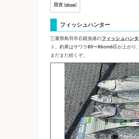
目次
[
show
]
フィッシュハンター
三重県鳥羽市石鏡漁港の
フィッシュハンタ
ト。釣果はサワラ80〜86cm6匹が上が
まだまだ続くぞ。