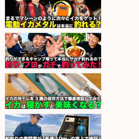
株式会社コムライン
会社名
sponsored by 求人ボックス
和食, 日本料理・懐石料理/店長・店
長候補/ライブ感が満載!魚の価値を
上げ、食とエンタメで地域を元気に!
店長候補募集
魚と肴 いとおかし 魚と肴 いとお
会社名
かし
sponsored by 求人ボックス
釣り具などの出荷作業～～/工場/製
造
UTグループ株式会社
会社名
sponsored by 求人ボックス
釣り具メーカーでの釣り竿の設計開