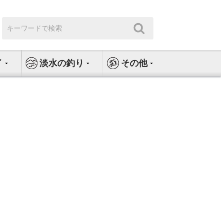
検
検
索:
索
イ
淡水の釣り
その他