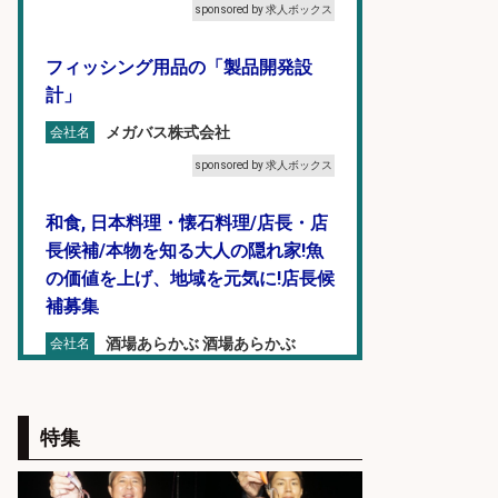
sponsored by 求人ボックス
フィッシング用品の「製品開発設
計」
メガバス株式会社
会社名
sponsored by 求人ボックス
和食, 日本料理・懐石料理/店長・店
長候補/本物を知る大人の隠れ家!魚
の価値を上げ、地域を元気に!店長候
補募集
酒場あらかぶ 酒場あらかぶ
会社名
sponsored by 求人ボックス
魚の「バイヤー」貴方の目利きでヒ
特集
ットを生む、裁量バイヤー募集