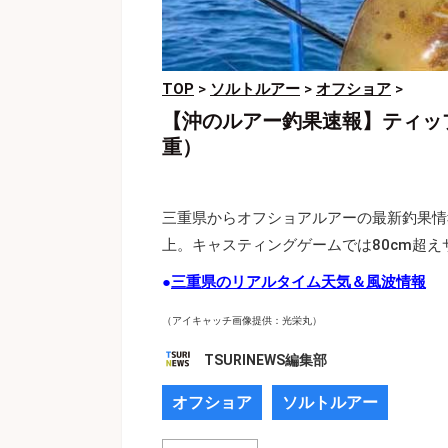
TOP
>
ソルトルアー
>
オフショア
>
【沖のルアー釣果速報】ティッ
重）
三重県からオフショアルアーの最新釣果情報
上。キャスティングゲームでは80cm超
●
三重県のリアルタイム天気＆風波情報
（アイキャッチ画像提供：光栄丸）
TSURINEWS編集部
オフショア
ソルトルアー