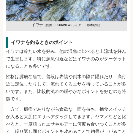
イワナ
（提供：TSURINEWSライター・杉本敏隆）
イワナを釣るときのポイント
イワナは冷たい水を好み、他の渓魚に比べると上流域を好ん
で生息します。特に源流付近などはイワナのみがターゲット
になることも多いです。
性格は臆病な魚で、普段は岩陰や倒木の陰に隠れたり、底付
近に定位したりして、流れてくるエサを待っていることが多
いです。また、比較的流れの緩やかなポイントを好むのも特
徴です。
一方で、臆病でありながら貪欲な一面を持ち、捕食スイッチ
が入ると大胆にエサへアタックしてきます。ヤマメなどと比
べると、一度狙ったエサやルアーに何度も食いつくことが多
く、繰り返し同じポイントを攻めることで釣果が上がること