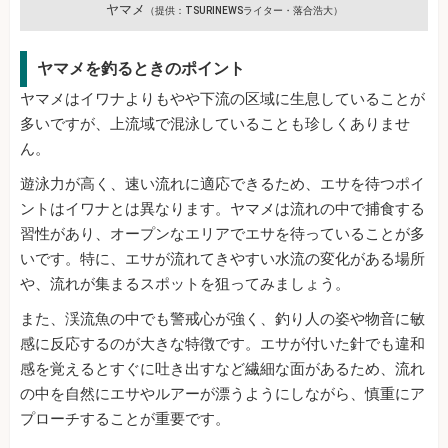
ヤマメ
（提供：TSURINEWSライター・落合浩大）
ヤマメを釣るときのポイント
ヤマメはイワナよりもやや下流の区域に生息していることが
多いですが、上流域で混泳していることも珍しくありませ
ん。
遊泳力が高く、速い流れに適応できるため、エサを待つポイ
ントはイワナとは異なります。ヤマメは流れの中で捕食する
習性があり、オープンなエリアでエサを待っていることが多
いです。特に、エサが流れてきやすい水流の変化がある場所
や、流れが集まるスポットを狙ってみましょう。
また、渓流魚の中でも警戒心が強く、釣り人の姿や物音に敏
感に反応するのが大きな特徴です。エサが付いた針でも違和
感を覚えるとすぐに吐き出すなど繊細な面があるため、流れ
の中を自然にエサやルアーが漂うようにしながら、慎重にア
プローチすることが重要です。