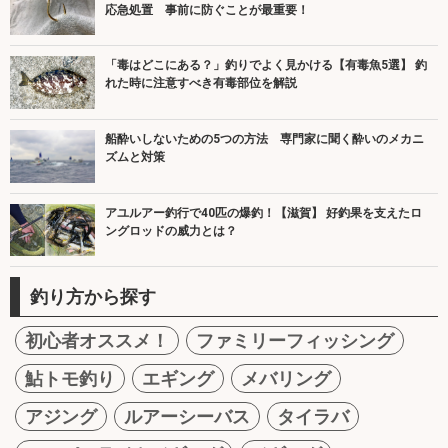
応急処置 事前に防ぐことが最重要！
「毒はどこにある？」釣りでよく見かける【有毒魚5選】 釣
れた時に注意すべき有毒部位を解説
船酔いしないための5つの方法 専門家に聞く酔いのメカニ
ズムと対策
アユルアー釣行で40匹の爆釣！【滋賀】 好釣果を支えたロ
ングロッドの威力とは？
釣り方から探す
初心者オススメ！
ファミリーフィッシング
鮎トモ釣り
エギング
メバリング
アジング
ルアーシーバス
タイラバ