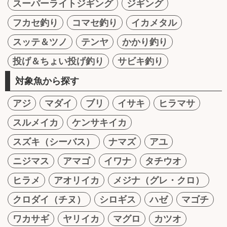
スーパーライトジギング
ジギング
フカセ釣り
コマセ釣り
イカメタル
スッテ＆ツノ
テンヤ
かかり釣り
投げ＆ちょい投げ釣り
サビキ釣り
対象魚から探す
アジ
マダイ
ブリ
イサキ
ヒラマサ
スルメイカ
ケンサキイカ
スズキ（シーバス）
ナマズ
アユ
ニジマス
アマゴ
イワナ
タチウオ
ヒラメ
アオリイカ
メジナ（グレ・クロ）
クロダイ（チヌ）
シロギス
ハゼ
マゴチ
ワカサギ
ヤリイカ
マグロ
カツオ