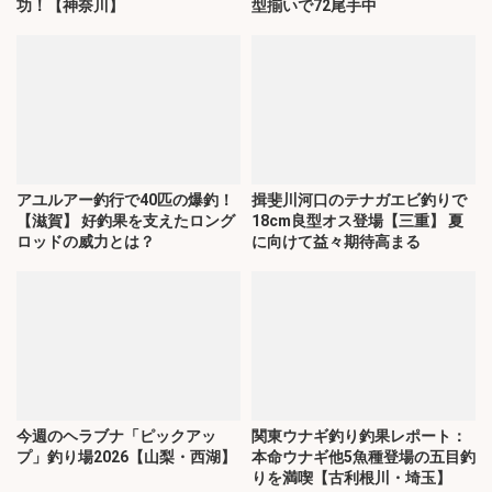
功！【神奈川】
型揃いで72尾手中
アユルアー釣行で40匹の爆釣！
揖斐川河口のテナガエビ釣りで
【滋賀】 好釣果を支えたロング
18cm良型オス登場【三重】 夏
ロッドの威力とは？
に向けて益々期待高まる
今週のヘラブナ「ピックアッ
関東ウナギ釣り釣果レポート：
プ」釣り場2026【山梨・西湖】
本命ウナギ他5魚種登場の五目釣
りを満喫【古利根川・埼玉】