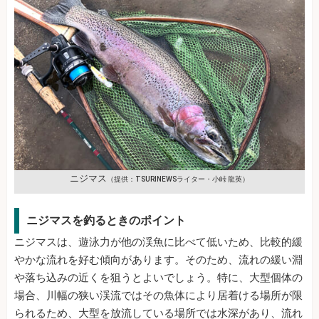
ニジマス
（提供：TSURINEWSライター・小峠 龍英）
ニジマスを釣るときのポイント
ニジマスは、遊泳力が他の渓魚に比べて低いため、比較的緩
やかな流れを好む傾向があります。そのため、流れの緩い淵
や落ち込みの近くを狙うとよいでしょう。特に、大型個体の
場合、川幅の狭い渓流ではその魚体により居着ける場所が限
られるため、大型を放流している場所では水深があり、流れ