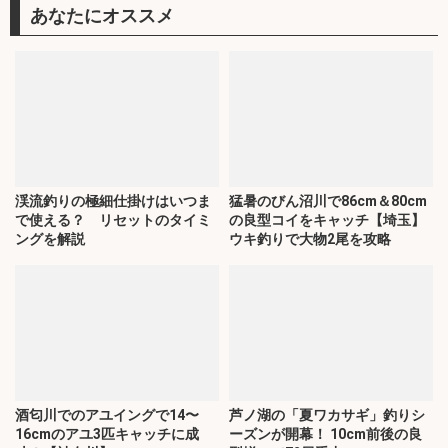
あなたにオススメ
渓流釣りの極細仕掛けはいつま
猛暑のびん沼川で86cm＆80cm
で使える？ リセットのタイミ
の良型コイをキャッチ【埼玉】
ングを解説
ウキ釣りで大物2尾を攻略
酒匂川でのアユイングで14〜
芦ノ湖の「夏ワカサギ」釣りシ
16cmのアユ3匹キャッチに成
ーズンが開幕！ 10cm前後の良