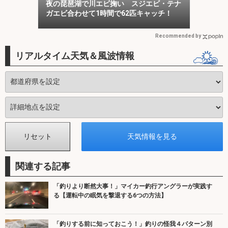
夜の琵琶湖で川エビ掬い スジエビ・テナ
ガエビ合わせて1時間で62匹キャッチ！
Recommended by
リアルタイム天気＆風波情報
関連する記事
「釣りより断然大事！」マイカー釣行アングラーが実践す
る【運転中の眠気を撃退する6つの方法】
「釣りする前に知っておこう！」釣りの怪我４パターン別