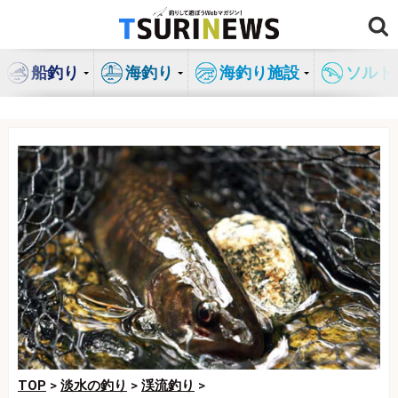
コ
ン
テ
船釣り
海釣り
海釣り施設
ソルト
ン
ツ
へ
ス
キ
ッ
プ
TOP
>
淡水の釣り
>
渓流釣り
>