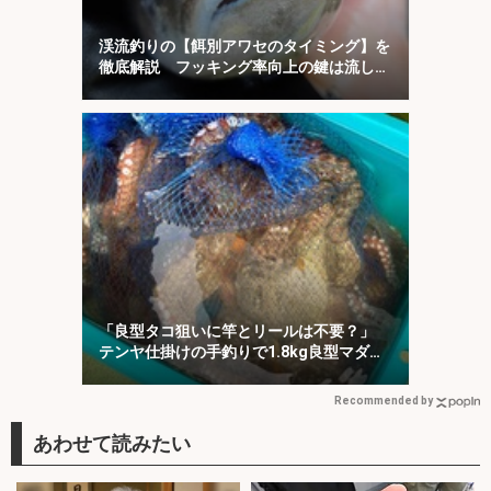
渓流釣りの【餌別アワセのタイミング】を
徹底解説 フッキング率向上の鍵は流し方
にあり
「良型タコ狙いに竿とリールは不要？」
テンヤ仕掛けの手釣りで1.8kg良型マダ
コ！【川崎丸・東京湾】
Recommended by