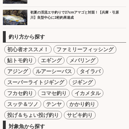
初夏の渓流エサ釣りで27cmアマゴと対面！【兵庫・引原
川】良型中心に2桁釣果達成
釣り方から探す
初心者オススメ！
ファミリーフィッシング
鮎トモ釣り
エギング
メバリング
アジング
ルアーシーバス
タイラバ
スーパーライトジギング
ジギング
フカセ釣り
コマセ釣り
イカメタル
スッテ＆ツノ
テンヤ
かかり釣り
投げ＆ちょい投げ釣り
サビキ釣り
対象魚から探す