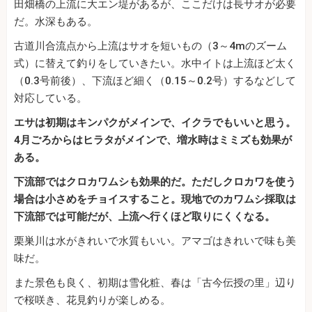
田畑橋の上流に大エン堤があるが、ここだけは長サオが必要
だ。水深もある。
古道川合流点から上流はサオを短いもの（3～4mのズーム
式）に替えて釣りをしていきたい。水中イトは上流ほど太く
（0.3号前後）、下流ほど細く（0.15～0.2号）するなどして
対応している。
エサは初期はキンパクがメインで、イクラでもいいと思う。
4月ごろからはヒラタがメインで、増水時はミミズも効果が
ある。
下流部ではクロカワムシも効果的だ。ただしクロカワを使う
場合は小さめをチョイスすること。現地でのカワムシ採取は
下流部では可能だが、上流へ行くほど取りにくくなる。
栗巣川は水がきれいで水質もいい。アマゴはきれいで味も美
味だ。
また景色も良く、初期は雪化粧、春は「古今伝授の里」辺り
で桜咲き、花見釣りが楽しめる。