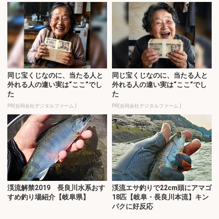
同じ宝くじなのに、当たる人と
同じ宝くじなのに、当たる人と
外れる人の違い実は“ここ”でし
外れる人の違い実は“ここ”でし
た
た
PR(合同会社デジタルファーム )
PR(合同会社デジタルファーム )
渓流解禁2019 長良川水系おす
渓流エサ釣りで22cm頭にアマゴ
すめ釣り場紹介【岐阜県】
18匹【岐阜・長良川本流】キン
パクに好反応