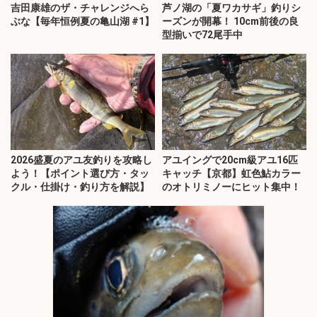
吉田康雄のザ・チャレンジへら
芦ノ湖の「夏ワカサギ」釣りシ
ぶな【毎年恒例夏の亀山湖 #1】
ーズンが開幕！ 10cm前後の良
型揃いで72尾手中
2026盛夏のアユ友釣りを攻略し
アユイングで20cm級アユ16匹
よう！【ポイント選び方・タッ
キャッチ【京都】虹色鮎カラー
クル・仕掛け・釣り方を解説】
のオトリミノーにヒット集中！