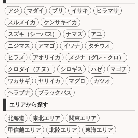
アジ
マダイ
ブリ
イサキ
ヒラマサ
スルメイカ
ケンサキイカ
スズキ（シーバス）
ナマズ
アユ
ニジマス
アマゴ
イワナ
タチウオ
ヒラメ
アオリイカ
メジナ（グレ・クロ）
クロダイ（チヌ）
シロギス
ハゼ
マゴチ
ワカサギ
ヤリイカ
マグロ
カツオ
ヘラブナ
ブラックバス
エリアから探す
北海道
東北エリア
関東エリア
甲信越エリア
北陸エリア
東海エリア