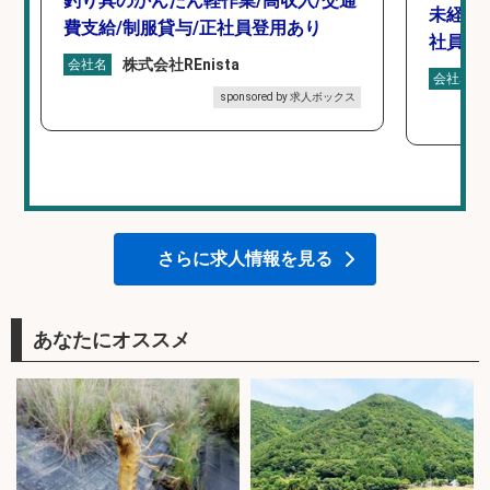
釣り具のかんたん軽作業/高収入/交通
未経験
費支給/制服貸与/正社員登用あり
社員登
株式会社REnista
会社名
会社名
sponsored by 求人ボックス
さらに求人情報を見る
あなたにオススメ