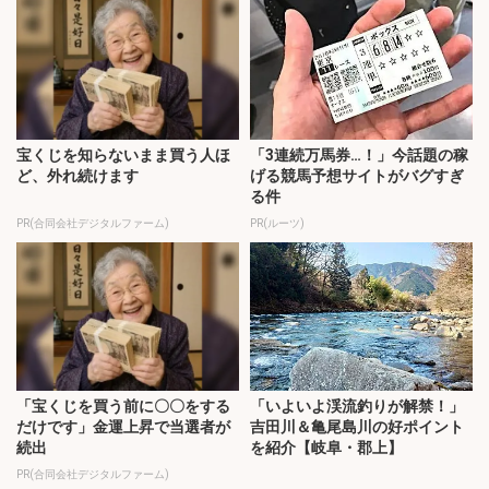
宝くじを知らないまま買う人ほ
「3連続万馬券…！」今話題の稼
ど、外れ続けます
げる競馬予想サイトがバグすぎ
る件
PR(合同会社デジタルファーム)
PR(ルーツ)
「宝くじを買う前に〇〇をする
「いよいよ渓流釣りが解禁！」
だけです」金運上昇で当選者が
吉田川＆亀尾島川の好ポイント
続出
を紹介【岐阜・郡上】
PR(合同会社デジタルファーム)