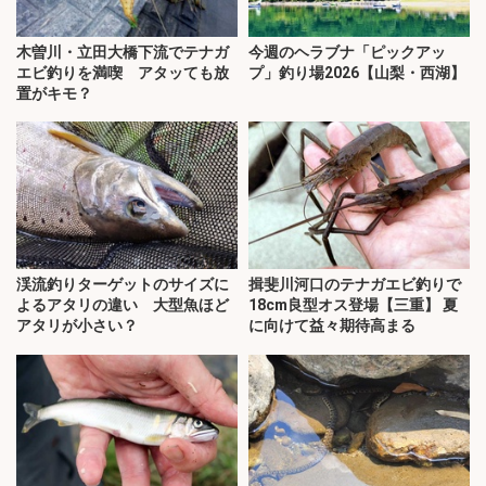
木曽川・立田大橋下流でテナガ
今週のヘラブナ「ピックアッ
エビ釣りを満喫 アタッても放
プ」釣り場2026【山梨・西湖】
置がキモ？
渓流釣りターゲットのサイズに
揖斐川河口のテナガエビ釣りで
よるアタリの違い 大型魚ほど
18cm良型オス登場【三重】 夏
アタリが小さい？
に向けて益々期待高まる