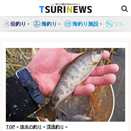
コ
ン
テ
船釣り
海釣り
海釣り施設
ソルト
ン
ツ
へ
ス
キ
ッ
プ
TOP
>
淡水の釣り
>
渓流釣り
>