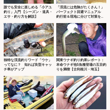
誰でも安全に楽しめる「小アユ
「渓流には危険がたくさん！」
釣り」入門 【シーズン・道具・
パーフェクト回避マニュアル
エサ・釣り方を解説】
釣行前＆現地に分けて対策を解
説
独特な渓流釣りワード「ウケ」
関東ウナギ釣り釣果レポート：
ってなに？ 知れば良型キャッ
本命ウナギ他5魚種登場の五目釣
チ率がアップ
りを満喫【古利根川・埼玉】