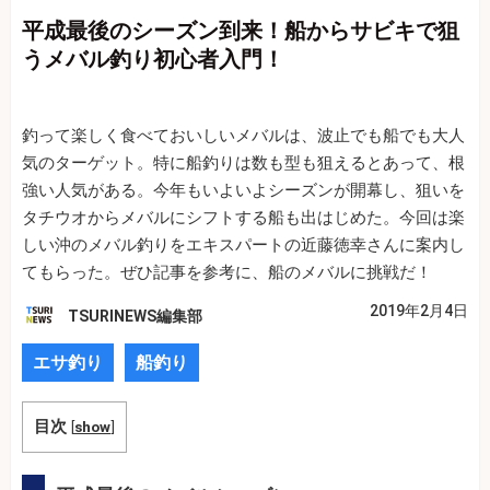
平成最後のシーズン到来！船からサビキで狙
うメバル釣り初心者入門！
釣って楽しく食べておいしいメバルは、波止でも船でも大人
気のターゲット。特に船釣りは数も型も狙えるとあって、根
強い人気がある。今年もいよいよシーズンが開幕し、狙いを
タチウオからメバルにシフトする船も出はじめた。今回は楽
しい沖のメバル釣りをエキスパートの近藤徳幸さんに案内し
てもらった。ぜひ記事を参考に、船のメバルに挑戦だ！
2019年2月4日
TSURINEWS編集部
エサ釣り
船釣り
目次
[
show
]