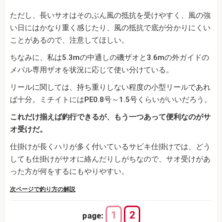
ただし、長いサオはそのぶん風の抵抗を受けやすく、風の強
い日にはかなり重く感じたり、風の抵抗で底が分かりにくい
ことがあるので、注意してほしい。
ちなみに、私は5.3mの中通しの磯ザオと3.6mの外ガイドの
メバル専用ザオを状況に応じて使い分けている。
リールに関しては、持ち重りしない程度の小型リールであれ
ば十分。ミチイトにはPE0.8号～1.5号くらいがいいだろう。
これだけ揃えば釣行できるが、もう一つあって便利なのがサ
オ受けだ。
仕掛けが長くハリが多く付いているサビキ仕掛けでは、どう
しても仕掛けがサオに絡んだりしがちなので、サオ受けがあ
った方が何をするにもやりやすい。
次ページで釣り方の解説
1
2
page: