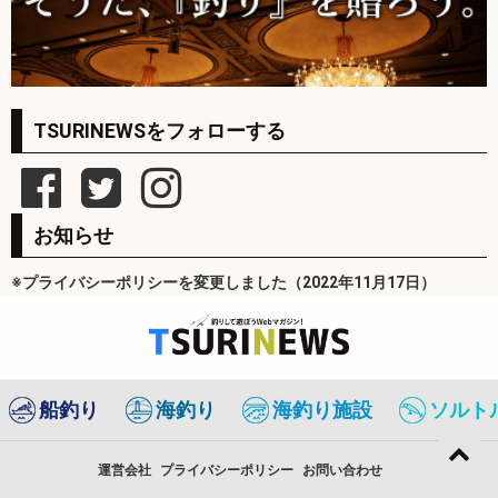
TSURINEWSをフォローする
お知らせ
※プライバシーポリシーを変更しました（2022年11月17日）
船釣り
海釣り
海釣り施設
ソルト
運営会社
プライバシーポリシー
お問い合わせ