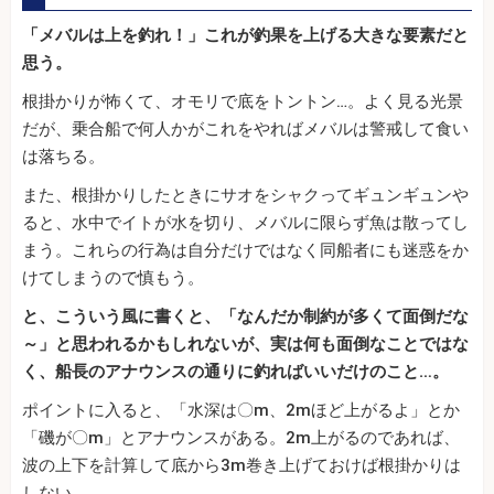
「メバルは上を釣れ！」これが釣果を上げる大きな要素だと
思う。
根掛かりが怖くて、オモリで底をトントン…。よく見る光景
だが、乗合船で何人かがこれをやればメバルは警戒して食い
は落ちる。
また、根掛かりしたときにサオをシャクってギュンギュンや
ると、水中でイトが水を切り、メバルに限らず魚は散ってし
まう。これらの行為は自分だけではなく同船者にも迷惑をか
けてしまうので慎もう。
と、こういう風に書くと、「なんだか制約が多くて面倒だな
～」と思われるかもしれないが、実は何も面倒なことではな
く、船長のアナウンスの通りに釣ればいいだけのこと…。
ポイントに入ると、「水深は〇m、2mほど上がるよ」とか
「磯が〇m」とアナウンスがある。2m上がるのであれば、
波の上下を計算して底から3m巻き上げておけば根掛かりは
しない。