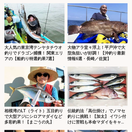
大人気の東京湾テンヤタチウオ
大物アラ堂々浮上！平戸沖で大
釣りでドラゴン捕獲！ 関東エリ
型魚狙いが好調！【沖釣り最新
アの【船釣り特選釣果7選】
情報6選・長崎／佐賀】
相模湾のLT（ライト）五目釣り
伝統釣法「高仕掛け」でノマセ
で大型アジにシロアマダイなど
釣りに挑戦！【加太】 イワシ付
多彩釣果！【まごうの丸】
けに苦戦も本命マダイをキャッ
チ！