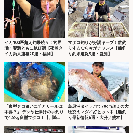
イカ100匹超え釣果続々！玄界
マダコ釣りが好調キープ！数釣
灘・響灘ともに絶好調【夜焚き
りするなら今がチャンス【船釣
イカ釣果速報20選・福岡】
り釣果速報9選・愛知】
「良型タコ狙いに竿とリールは
島原沖タイラバで70cm超えの大
不要？」 テンヤ仕掛けの手釣り
物交えマダイ好ヒット中【船釣
で1.8kg良型マダコ！【川崎
り最新情報5選・大分／熊本】
丸・東京湾】