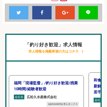
「釣り好き歓迎」求人情報
求人情報を掲載希望の方はコチラ
和食, 
福岡「現場監督」/釣り好き歓迎/残業
新鮮な
10時間/経験者歓迎
若手ス
広松久水産株式会社
会社名
会社名
sponsored by 求人ボックス