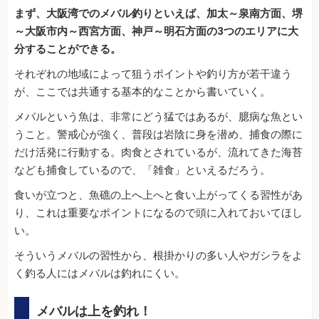
まず、大阪湾でのメバル釣りといえば、加太～泉南方面、堺
～大阪市内～西宮方面、神戸～明石方面の3つのエリアに大
分することができる。
それぞれの地域によって狙うポイントや釣り方が若干違う
が、ここでは共通する基本的なことから書いていく。
メバルという魚は、非常にどう猛ではあるが、臆病な魚とい
うこと。警戒心が強く、普段は岩陰に身を潜め、捕食の際に
だけ活発に行動する。肉食とされているが、流れてきた海苔
なども捕食しているので、「雑食」といえるだろう。
食いが立つと、魚礁の上へ上へと食い上がってくる習性があ
り、これは重要なポイントになるので頭に入れておいてほし
い。
そういうメバルの習性から、根掛かりの多い人やガシラをよ
く釣る人にはメバルは釣れにくい。
メバルは上を釣れ！