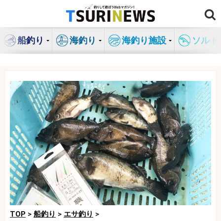
コ
ン
テ
船釣り
海釣り
海釣り施設
ソルト
ン
ツ
へ
ス
キ
ッ
プ
TOP
>
船釣り
>
エサ釣り
>