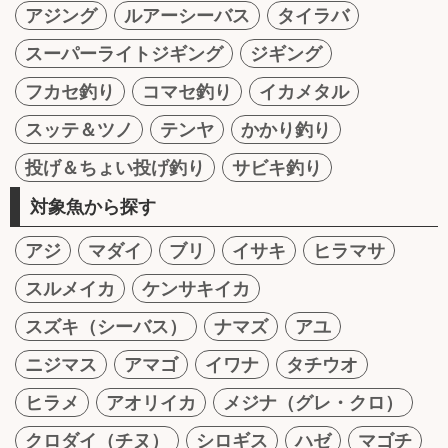
アジング
ルアーシーバス
タイラバ
スーパーライトジギング
ジギング
フカセ釣り
コマセ釣り
イカメタル
スッテ＆ツノ
テンヤ
かかり釣り
投げ＆ちょい投げ釣り
サビキ釣り
対象魚から探す
アジ
マダイ
ブリ
イサキ
ヒラマサ
スルメイカ
ケンサキイカ
スズキ（シーバス）
ナマズ
アユ
ニジマス
アマゴ
イワナ
タチウオ
ヒラメ
アオリイカ
メジナ（グレ・クロ）
クロダイ（チヌ）
シロギス
ハゼ
マゴチ