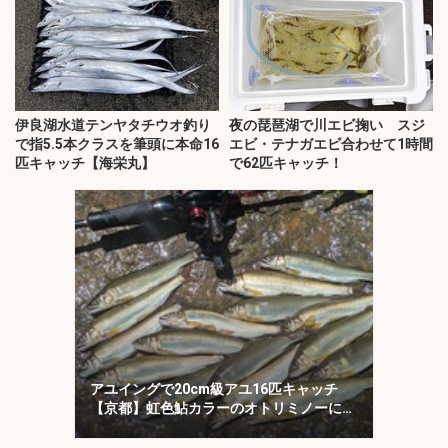
伊良湖水道テンヤタチウオ釣り
夜の琵琶湖で川エビ掬い スジ
で指5.5本クラスを筆頭に本命16
エビ・テナガエビ合わせて1時間
匹キャッチ【海栄丸】
で62匹キャッチ！
アユイングで20cm級アユ16匹キャッチ
【京都】虹色鮎カラーのオトリミノーにヒ
ット集中！