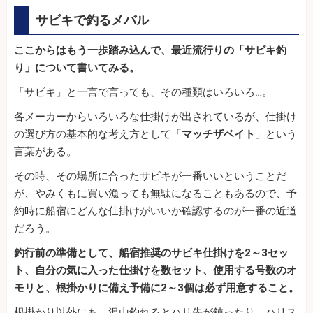
サビキで釣るメバル
ここからはもう一歩踏み込んで、最近流行りの「サビキ釣
り」について書いてみる。
「サビキ」と一言で言っても、その種類はいろいろ…。
各メーカーからいろいろな仕掛けが出されているが、仕掛け
の選び方の基本的な考え方として「
マッチザベイト
」という
言葉がある。
その時、その場所に合ったサビキが一番いいということだ
が、やみくもに買い漁っても無駄になることもあるので、予
約時に船宿にどんな仕掛けがいいか確認するのが一番の近道
だろう。
釣行前の準備として、船宿推奨のサビキ仕掛けを2～3セッ
ト、自分の気に入った仕掛けを数セット、使用する号数のオ
モリと、根掛かりに備え予備に2～3個は必ず用意すること。
根掛かり以外にも、沢山釣れるとハリ先が鈍ったり、ハリス