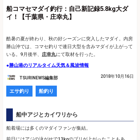
船コマセマダイ釣行：自己新記録5.8kg大ダ
イ！【千葉県・庄幸丸】
酷暑の夏が終わり、秋の好シーズンに突入したマダイ。内房
勝山沖では、コマセ釣りで連日大型を含みマダイが上がって
いる。9月後半、
庄幸丸
にて取材を行った。
●
勝山港のリアルタイム天気＆風波情報
2018年10月16日
TSURINEWS編集部
エサ釣り
船釣り
船中アジとカイワリから
船着場には多くのマダイファンが集結。
前日にはアジの泳がせで13kgのブリが上がったこともあ