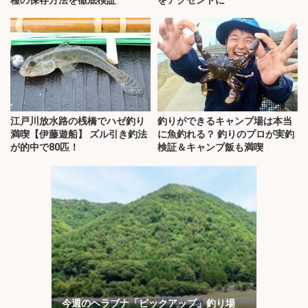
江戸川放水路の桟橋でハゼ釣り
釣りができるキャンプ場は本当
満喫【伊藤遊船】 ズル引き釣法
に魚釣れる？ 釣りのプロが実釣
が的中で80匹！
検証＆キャンプ飯も満喫
今週のヘラブナ「ピックアップ」釣り場