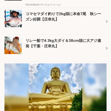
PR(合同会社デジタルファーム)
コマセマダイ釣りで2kg頭に本命7尾 秋シー
ズン好調【庄幸丸】
リレー船で4.3kg大ダイ＆38cm頭に大アジ連
発【千葉・庄幸丸】