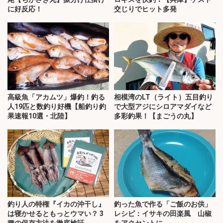
に好反応！
交じりでヒット多発
高級魚「アカムツ」爆釣！釣る
相模湾のLT（ライト）五目釣り
人19匹と数釣り好機【船釣り釣
で大型アジにシロアマダイなど
果速報10選・北陸】
多彩釣果！【まごうの丸】
釣り人の特権『イカの沖干し』
釣った魚で作る「ご飯のお供」
は寝かせるともっとウマい？ 3
レシピ：イサキの田楽風 山椒
種の保存方法を徹底検証
をアクセントに