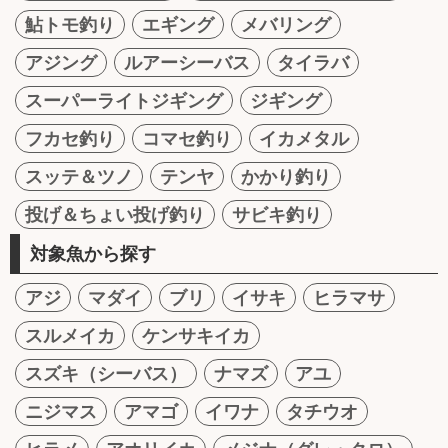
鮎トモ釣り
エギング
メバリング
アジング
ルアーシーバス
タイラバ
スーパーライトジギング
ジギング
フカセ釣り
コマセ釣り
イカメタル
スッテ＆ツノ
テンヤ
かかり釣り
投げ＆ちょい投げ釣り
サビキ釣り
対象魚から探す
アジ
マダイ
ブリ
イサキ
ヒラマサ
スルメイカ
ケンサキイカ
スズキ（シーバス）
ナマズ
アユ
ニジマス
アマゴ
イワナ
タチウオ