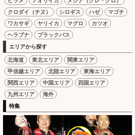
ヒラメ
アオリイカ
メジナ（グレ・クロ）
クロダイ（チヌ）
シロギス
ハゼ
マゴチ
ワカサギ
ヤリイカ
マグロ
カツオ
ヘラブナ
ブラックバス
エリアから探す
北海道
東北エリア
関東エリア
甲信越エリア
北陸エリア
東海エリア
関西エリア
中国エリア
四国エリア
九州エリア
海外
特集