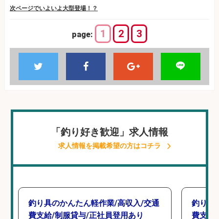
次ページでいよいよ大型登場！？
1
2
3
page:
「釣り好き歓迎」求人情報
求人情報を掲載希望の方はコチラ
釣り具のかんたん軽作業/高収入/交通
釣り具
費支給/制服貸与/正社員登用あり
費支給