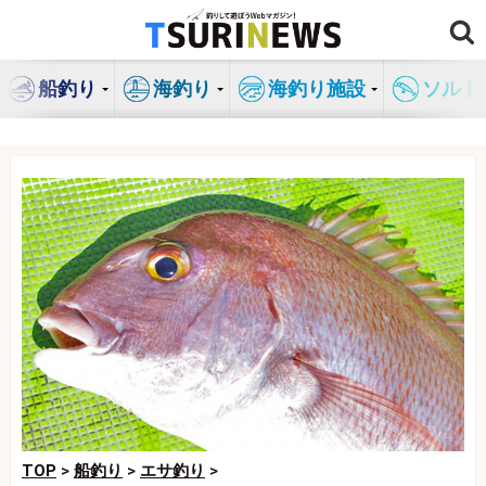
コ
ン
テ
船釣り
海釣り
海釣り施設
ソルト
ン
ツ
へ
ス
キ
ッ
プ
TOP
>
船釣り
>
エサ釣り
>