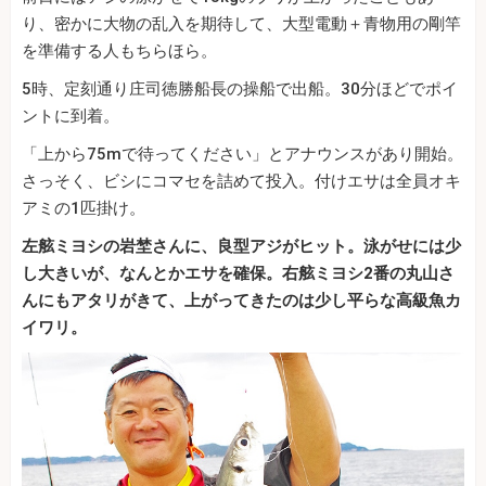
り、密かに大物の乱入を期待して、大型電動＋青物用の剛竿
を準備する人もちらほら。
5時、定刻通り庄司徳勝船長の操船で出船。30分ほどでポイ
ントに到着。
「上から75mで待ってください」とアナウンスがあり開始。
さっそく、ビシにコマセを詰めて投入。付けエサは全員オキ
アミの1匹掛け。
左舷ミヨシの岩埜さんに、良型アジがヒット。泳がせには少
し大きいが、なんとかエサを確保。右舷ミヨシ2番の丸山さ
んにもアタリがきて、上がってきたのは少し平らな高級魚カ
イワリ。