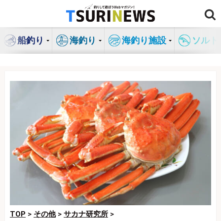
コ
ン
テ
船釣り
海釣り
海釣り施設
ソルト
ン
ツ
へ
ス
キ
ッ
プ
TOP
>
その他
>
サカナ研究所
>