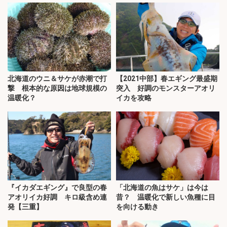
北海道のウニ＆サケが赤潮で打
【2021中部】春エギング最盛期
撃 根本的な原因は地球規模の
突入 好調のモンスターアオリ
温暖化？
イカを攻略
『イカダエギング』で良型の春
「北海道の魚はサケ」は今は
アオリイカ好調 キロ級含め連
昔？ 温暖化で新しい魚種に目
発【三重】
を向ける動き