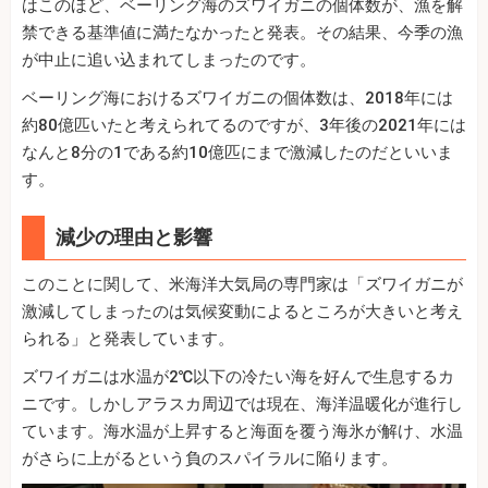
はこのほど、ベーリング海のズワイガニの個体数が、漁を解
禁できる基準値に満たなかったと発表。その結果、今季の漁
が中止に追い込まれてしまったのです。
ベーリング海におけるズワイガニの個体数は、2018年には
約80億匹いたと考えられてるのですが、3年後の2021年には
なんと8分の1である約10億匹にまで激減したのだといいま
す。
減少の理由と影響
このことに関して、米海洋大気局の専門家は「ズワイガニが
激減してしまったのは気候変動によるところが大きいと考え
られる」と発表しています。
ズワイガニは水温が2℃以下の冷たい海を好んで生息するカ
ニです。しかしアラスカ周辺では現在、海洋温暖化が進行し
ています。海水温が上昇すると海面を覆う海氷が解け、水温
がさらに上がるという負のスパイラルに陥ります。