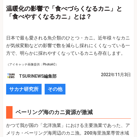
温暖化の影響で「食べづらくなるカニ」と
「食べやすくなるカニ」とは？
日本で最も愛される魚介類のひとつ・カニ。近年様々なカニ
が気候変動などの影響で数を減らし採れにくくなっている一
方で、明らかに採れやすくなっているカニも存在します。
（アイキャッチ画像提供：PhotoAC）
2022年11月3日
TSURINEWS編集部
サカナ研究所
その他
ベーリング海のカニ資源が激減
かつて我が国の「北洋漁業」における主要漁業であった、ア
メリカ・ベーリング海周辺のカニ漁。200海里漁業専管水域