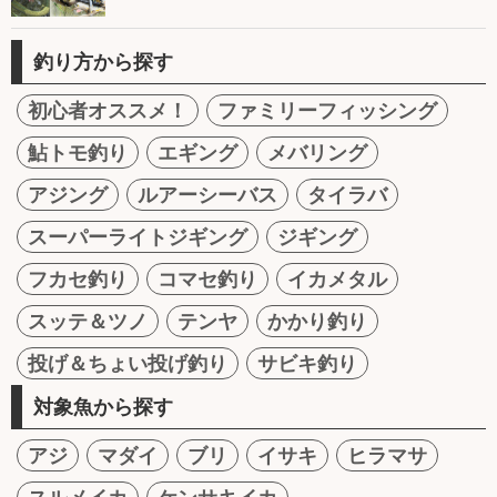
釣り方から探す
初心者オススメ！
ファミリーフィッシング
鮎トモ釣り
エギング
メバリング
アジング
ルアーシーバス
タイラバ
スーパーライトジギング
ジギング
フカセ釣り
コマセ釣り
イカメタル
スッテ＆ツノ
テンヤ
かかり釣り
投げ＆ちょい投げ釣り
サビキ釣り
対象魚から探す
アジ
マダイ
ブリ
イサキ
ヒラマサ