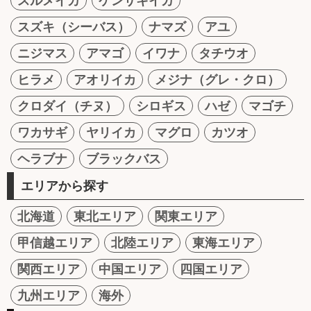
スルメイカ
ケンサキイカ
スズキ（シーバス）
ナマズ
アユ
ニジマス
アマゴ
イワナ
タチウオ
ヒラメ
アオリイカ
メジナ（グレ・クロ）
クロダイ（チヌ）
シロギス
ハゼ
マゴチ
ワカサギ
ヤリイカ
マグロ
カツオ
ヘラブナ
ブラックバス
エリアから探す
北海道
東北エリア
関東エリア
甲信越エリア
北陸エリア
東海エリア
関西エリア
中国エリア
四国エリア
九州エリア
海外