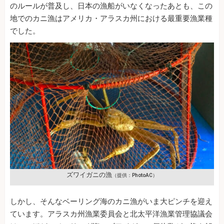
のルールが普及し、日本の漁船がいなくなったあとも、この
地でのカニ漁はアメリカ・アラスカ州における最重要漁業種
でした。
ズワイガニの漁
（提供：PhotoAC）
しかし、そんなベーリング海のカニ漁がいま大ピンチを迎え
ています。アラスカ州漁業委員会と北太平洋漁業管理協議会