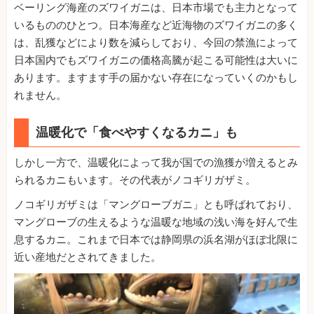
ベーリング海産のズワイガニは、日本市場でも主力となって
いるもののひとつ。日本海産など近海物のズワイガニの多く
は、乱獲などにより数を減らしており、今回の禁漁によって
日本国内でもズワイガニの価格高騰が起こる可能性は大いに
あります。ますます手の届かない存在になっていくのかもし
れません。
温暖化で「食べやすくなるカニ」も
しかし一方で、温暖化によって我が国での漁獲が増えるとみ
られるカニもいます。その代表がノコギリガザミ。
ノコギリガザミは「マングローブガニ」とも呼ばれており、
マングローブの生えるような温暖な地域の浅い海を好んで生
息するカニ。これまで日本では静岡県の浜名湖がほぼ北限に
近い産地だとされてきました。