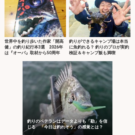
世界中を釣り歩いた作家「開高
釣りができるキャンプ場は本当
健」の釣り紀行本3選 2026年
に魚釣れる？ 釣りのプロが実釣
は『オーパ』取材から50周年
検証＆キャンプ飯も満喫
釣りのベテランはデータよりも「勘」を信
じる 「今日は釣れそう」の感覚とは？