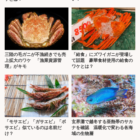
三陸の毛ガニが不漁続きでも売
「給食」にズワイガニが登場し
上拡大のワケ 「漁業資源管
て話題 豪華食材使用の給食の
理」がキモ
ワケとは？
「モサエビ」「ガサエビ」「ボ
玄界灘で越冬する亜熱帯のサカ
サエビ」似ているのは名前だ
ナを確認 温暖化で変わる各海
け？
域の生物層