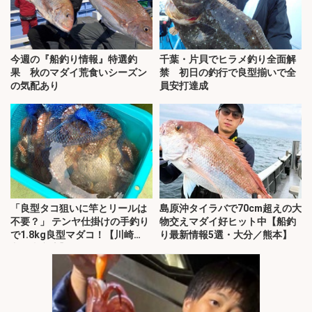
今週の『船釣り情報』特選釣
千葉・片貝でヒラメ釣り全面解
果 秋のマダイ荒食いシーズン
禁 初日の釣行で良型揃いで全
の気配あり
員安打達成
「良型タコ狙いに竿とリールは
島原沖タイラバで70cm超えの大
不要？」 テンヤ仕掛けの手釣り
物交えマダイ好ヒット中【船釣
で1.8kg良型マダコ！【川崎
り最新情報5選・大分／熊本】
丸・東京湾】