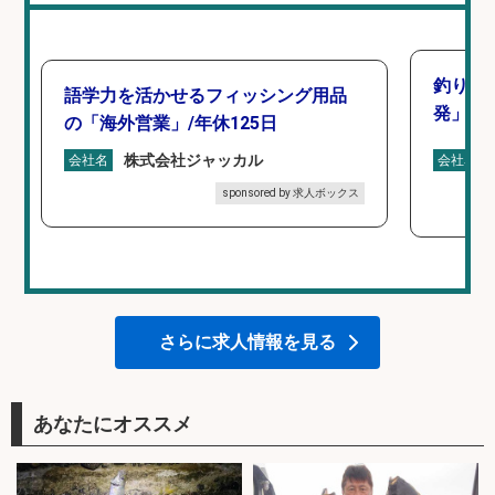
釣り好
語学力を活かせるフィッシング用品
発」/D
の「海外営業」/年休125日
株式会社ジャッカル
会社名
会社名
sponsored by 求人ボックス
さらに求人情報を見る
あなたにオススメ