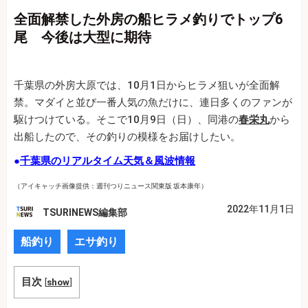
全面解禁した外房の船ヒラメ釣りでトップ6
尾 今後は大型に期待
千葉県の外房大原では、10月1日からヒラメ狙いが全面解
禁。マダイと並び一番人気の魚だけに、連日多くのファンが
駆けつけている。そこで10月9日（日）、同港の
春栄丸
から
出船したので、その釣りの模様をお届けしたい。
●
千葉県のリアルタイム天気＆風波情報
（アイキャッチ画像提供：週刊つりニュース関東版 坂本康年）
2022年11月1日
TSURINEWS編集部
船釣り
エサ釣り
目次
[
show
]