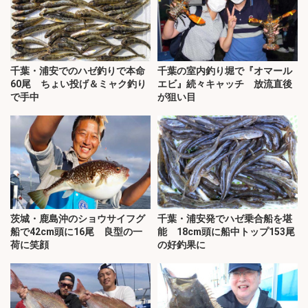
千葉・浦安でのハゼ釣りで本命
千葉の室内釣り堀で『オマール
60尾 ちょい投げ＆ミャク釣り
エビ』続々キャッチ 放流直後
で手中
が狙い目
茨城・鹿島沖のショウサイフグ
千葉・浦安発でハゼ乗合船を堪
船で42cm頭に16尾 良型の一
能 18cm頭に船中トップ153尾
荷に笑顔
の好釣果に