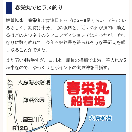
春栄丸でヒラメ釣り
解禁以来、
春栄丸
では連日トップは6～8尾くらい上がってい
るらしく、期待は十分。北の強風と、近くの船が波間に消え
るほどの大ウネリのタフコンディションではあったが、それ
なりに数も釣れて、今年も好釣果を得られそうな手応えを感
じ取ることができた。
まだ暗い4時半すぎ、白川永一船長の操船で出港。竿入れが5
時半なので、ゆっくりとポイントの太東沖を目指す。