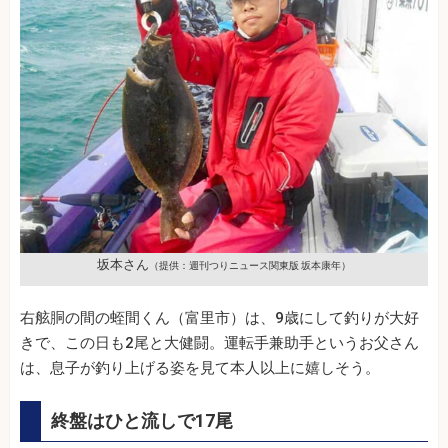
坂本さん
（提供：週刊つりニュース関東版 坂本康年）
右舷胴の間の蛭間くん（富里市）は、9歳にして釣りが大好
きで、この日も2尾と大健闘。運転手兼助手というお父さん
は、息子が釣り上げる姿を見て本人以上に嬉しそう。
終盤はひと流しで17尾