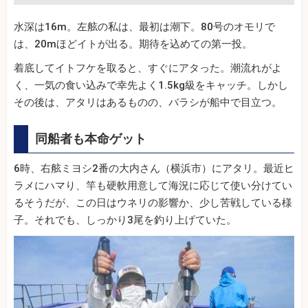
水深は16m。左舷の私は、最初は潮下。80号のオモリで
は、20mほどイトが出る。期待を込めての第一投。
着底してイトフケを取ると、すぐにアタった。潮流れがよ
く、一気の食い込みで幸先よく1.5kg級をキャッチ。しかし
その後は、アタリはあるものの、バラシが船中で目立つ。
同船者も本命ゲット
6時、右舷ミヨシ2番の大内さん（横浜市）にアタリ。最近ヒ
ラメにハマり、竿も硬軟用意して海況に応じて使い分けてい
るそうだが、この日はウネリの影響か、少し苦戦している様
子。それでも、しっかり3尾を釣り上げていた。