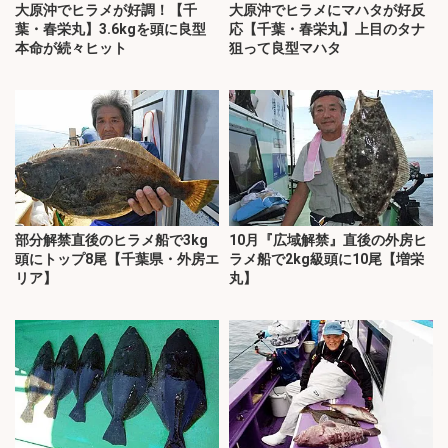
大原沖でヒラメが好調！【千
大原沖でヒラメにマハタが好反
葉・春栄丸】3.6kgを頭に良型
応【千葉・春栄丸】上目のタナ
本命が続々ヒット
狙って良型マハタ
部分解禁直後のヒラメ船で3kg
10月『広域解禁』直後の外房ヒ
頭にトップ8尾【千葉県・外房エ
ラメ船で2kg級頭に10尾【増栄
リア】
丸】