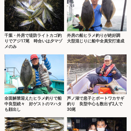
千葉・外房で堤防ライトカゴ釣
外房の船ヒラメ釣りが絶好調
りでアジ17尾 時合いは夕マヅ
大型混じりに船中全員安打達成
メのみ
全面解禁迎えたヒラメ釣りで船
芦ノ湖で息子とボートワカサギ
中良型続々 好ゲストのマハタ
釣り 良型中心も数出ず2人で
も顔出し
30尾