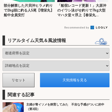
部分解禁した片貝沖ヒラメ釣り
「船宿レコード更新！」大原沖
で2kg頭に釣る人5尾【増栄丸】
のイワシ泳がせ釣りで7kg大型
船中全員安打
マハタ堂々浮上【春栄丸...
Recommended by
リアルタイム天気＆風波情報
関連する記事
主婦が青イソメを飼育してみた 不吉な予感がついに的中
（第3回）