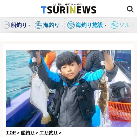
コ
ン
テ
船釣り
海釣り
海釣り施設
ソルト
ン
ツ
へ
ス
キ
ッ
プ
TOP
>
船釣り
>
エサ釣り
>