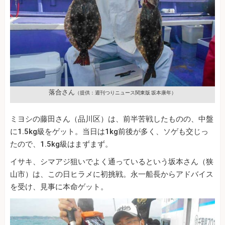
落合さん
（提供：週刊つりニュース関東版 坂本康年）
ミヨシの藤田さん（品川区）は、前半苦戦したものの、中盤
に1.5kg級をゲット。当日は1kg前後が多く、ソゲも交じっ
たので、1.5kg級はまずまず。
イサキ、シマアジ狙いでよく通っているという坂本さん（狭
山市）は、この日ヒラメに初挑戦。永一船長からアドバイス
を受け、見事に本命ゲット。