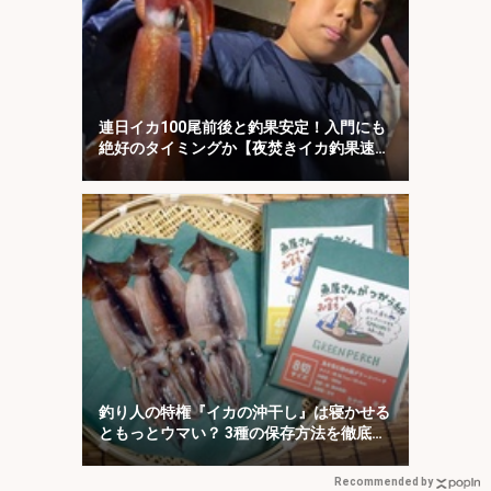
連日イカ100尾前後と釣果安定！入門にも
絶好のタイミングか【夜焚きイカ釣果速報
20選・福岡】
釣り人の特権『イカの沖干し』は寝かせる
ともっとウマい？ 3種の保存方法を徹底検
証
Recommended by