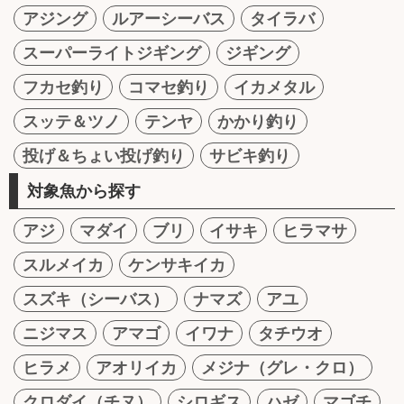
アジング
ルアーシーバス
タイラバ
スーパーライトジギング
ジギング
フカセ釣り
コマセ釣り
イカメタル
スッテ＆ツノ
テンヤ
かかり釣り
投げ＆ちょい投げ釣り
サビキ釣り
対象魚から探す
アジ
マダイ
ブリ
イサキ
ヒラマサ
スルメイカ
ケンサキイカ
スズキ（シーバス）
ナマズ
アユ
ニジマス
アマゴ
イワナ
タチウオ
ヒラメ
アオリイカ
メジナ（グレ・クロ）
クロダイ（チヌ）
シロギス
ハゼ
マゴチ