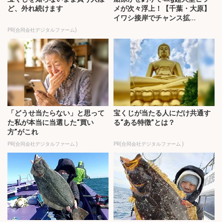
ど、外れ続けます
メが次々浮上！【千葉・大原】
イワシ接岸でチャンス拡...
PR(合同会社デジタルファーム)
「どうせ当たらない」と思って
宝くじが当たる人にだけ共通す
た私が本当に当選した“買い
る“ある特徴”とは？
方”がこれ
PR(合同会社デジタルファーム )
PR(合同会社デジタルファーム )