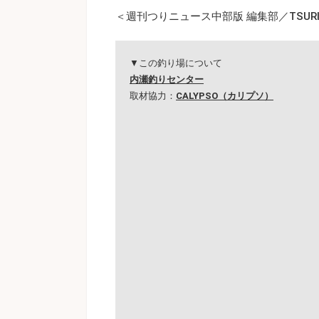
＜週刊つりニュース中部版 編集部／TSURI
▼この釣り場について
内瀬釣りセンター
取材協力：
CALYPSO（カリプソ）