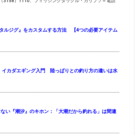
（3158）1110、フィッシングタックル・カリプソ＝電話
メタルジグ』をカスタムする方法 【4つの必要アイテム
年】イカダエギング入門 陸っぱりとの釣り方の違いは水
けない『潮汐』のキホン：「大潮だから釣れる」は間違