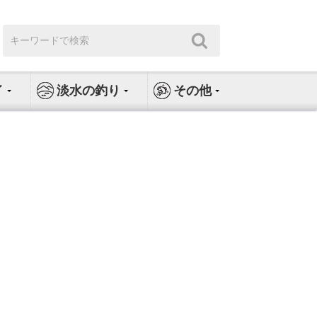
検
検
索:
索
イ
淡水の釣り
その他