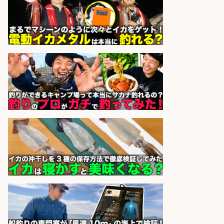
釣り好き必見「釣具の設計開
発」/DAIWA公認製品/年休117日
株式会社スポーツライフプラネ
会社名
ッツ
sponsored by 求人ボックス
福岡/未経験歓迎「ルート営業」/釣
り好き歓迎/インセンティブ
広松久水産株式会社
会社名
sponsored by 求人ボックス
WEBデザイナー・WEBディレクタ
ー/未経験OK 釣具店でSNS運用&動
画編集のお仕事
株式会社スタッフサービス エン
会社名
ジニアガイド