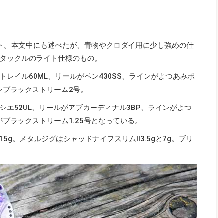
ト。本文中にも述べたが、青物やクロダイ用に少し強めの仕
タックルのライト仕様のもの。
レイル60ML、リールがペン430SS、ラインがよつあみボ
ンブラックストリーム2号。
エ52UL、リールがアブカーディナル3BP、ラインがよつ
がブラックストリーム1.25号となっている。
5g。メタルジグはシャッドナイフスリムⅡ3.5gと7g。ブリ