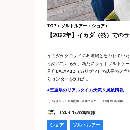
TOP
>
ソルトルアー
>
ショア
>
【2022年】イカダ（筏）での
イカダがクロダイの独壇場と思われていた
く訪れているが、新たにライトソルトゲー
具店
CALYPSO（カリプソ）
の店長の大宮
りセンター
を訪れた。
●
三重県のリアルタイム天気＆風波情報
（アイキャッチ画像提供：週刊つりニュース中部版 編集部）
TSURINEWS編集部
ショア
ソルトルアー