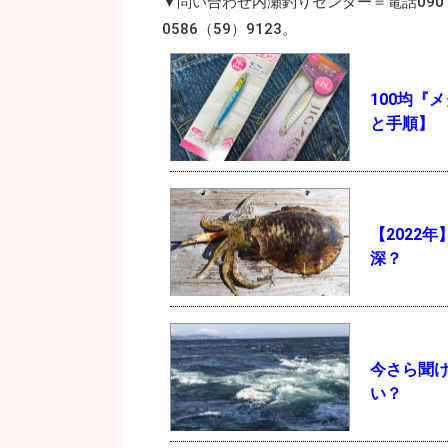
▼問い合わせ内瀬釣りセンター＝電話090
0586（59）9123。
100均『
と手順】
【2022
深？
今さら聞
い？