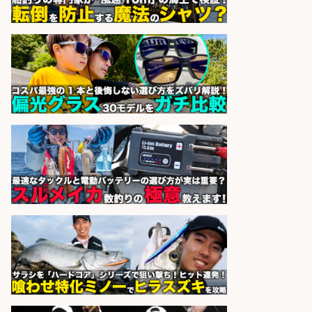
sponsored by 求人ボックス
宮崎の魚を届ける「水産品販売スタ
ッフ」 年休128日 未経験可
宮崎県漁業協同組合連合会
会社名
sponsored by 求人ボックス
フィッシング用品の「製品開発設
計」
メガバス株式会社
会社名
sponsored by 求人ボックス
さらに求人情報を見る