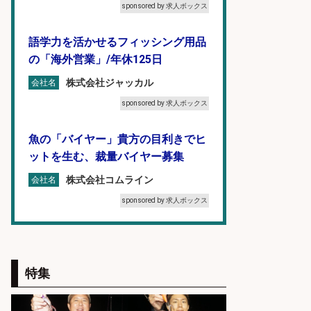
sponsored by 求人ボックス
語学力を活かせるフィッシング用品
の「海外営業」/年休125日
株式会社ジャッカル
会社名
sponsored by 求人ボックス
魚の「バイヤー」貴方の目利きでヒ
ットを生む、裁量バイヤー募集
株式会社コムライン
会社名
sponsored by 求人ボックス
福岡「現場監督」/釣り好き歓迎/残
業10時間/経験者歓迎
特集
広松久水産株式会社
会社名
sponsored by 求人ボックス