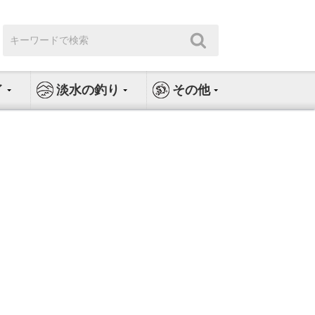
検
検
索:
索
イ
淡水の釣り
その他