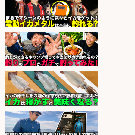
和食, 日本料理・懐石料理/店長・店
長候補/本物を知る大人の隠れ家!魚
の価値を上げ、地域を元気に!店長候
補募集
酒場あらかぶ 酒場あらかぶ
会社名
sponsored by 求人ボックス
未経験歓迎/釣り具メーカーでのル
ート営業/釣りや釣具などの知識必
須/残業なし
株式会社天龍
会社名
sponsored by 求人ボックス
福岡/未経験歓迎「ルート営業」/釣
り好き歓迎/インセンティブ