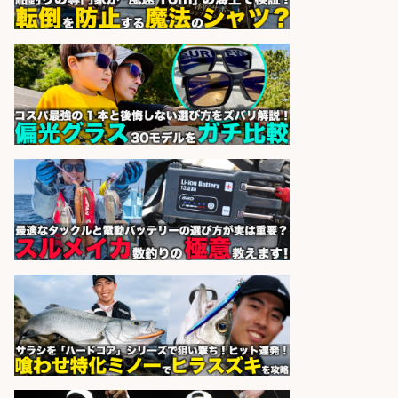
広松久水産株式会社
会社名
sponsored by 求人ボックス
釣り好き必見「釣具の設計開
発」/DAIWA公認製品/年休117日
株式会社スポーツライフプラネ
会社名
ッツ
sponsored by 求人ボックス
釣り好きを活かす「法人営業」/提
案型ルート営業/直行直帰OK
株式会社スポーツライフプラネ
会社名
ッツ
sponsored by 求人ボックス
さらに求人情報を見る