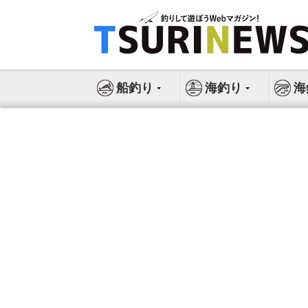
コ
ン
テ
ン
ツ
船釣り
海釣り
海
へ
ス
キ
ッ
プ