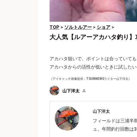
TOP
>
ソルトルアー
>
ショア
>
大人気【ルアーアカハタ釣り】
アカハタ狙いで、ポイントは合っていても
アカハタからの活性が低いときに試したい
（アイキャッチ画像提供：TSURINEWSライター山下洋太）
山下洋太
山下洋太
フィールドは三浦半
ュ。年間釣行回数は3