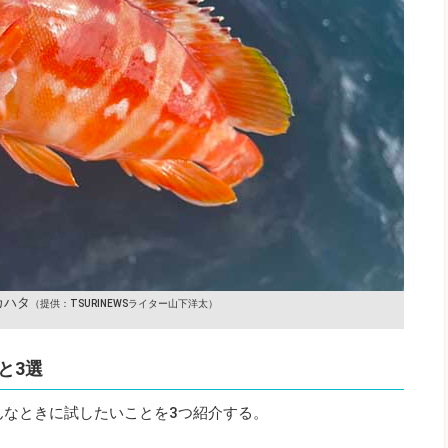
カハタ
（提供：TSURINEWSライター山下洋太）
と3選
んなときに試したいことを3つ紹介する。