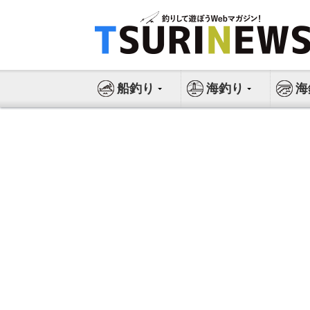
コ
ン
テ
ン
ツ
船釣り
海釣り
海
へ
ス
キ
ッ
プ