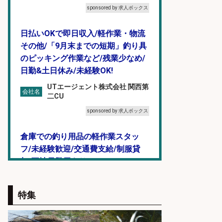
sponsored by 求人ボックス
日払いOKで即日収入/軽作業・物流
その他/「9月末までの短期」釣り具
のピッキング作業など/残業少なめ/
日勤&土日休み/未経験OK!
UTエージェント株式会社 関西第
会社名
二CU
sponsored by 求人ボックス
倉庫での釣り用品の軽作業スタッ
フ/未経験歓迎/交通費支給/制服貸
与/正社員登用あり
株式会社REnista
会社名
特集
sponsored by 求人ボックス
釣り具のかんたん軽作業/高収入/交