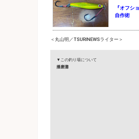
『オフシ
自作術
＜丸山明／TSURINEWSライター＞
▼この釣り場について
播磨灘