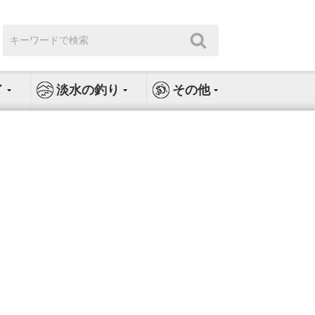
検
検
索:
索
イ
淡水の釣り
その他