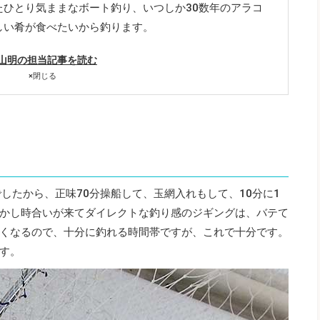
たひとり気ままなボート釣り、いつしか30数年のアラコ
しい肴が食べたいから釣ります。
山明の担当記事を読む
×
閉じる
でしたから、正味70分操船して、玉網入れもして、10分に1
かし時合いが来てダイレクトな釣り感のジギングは、バテて
くなるので、十分に釣れる時間帯ですが、これで十分です。
す。