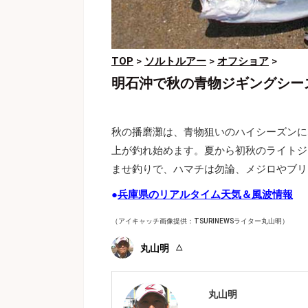
TOP
>
ソルトルアー
>
オフショア
>
明石沖で秋の青物ジギングシー
秋の播磨灘は、青物狙いのハイシーズンに
上が釣れ始めます。夏から初秋のライトジ
ませ釣りで、ハマチは勿論、メジロやブリ
●
兵庫県のリアルタイム天気＆風波情報
（アイキャッチ画像提供：TSURINEWSライター丸山明）
丸山明
丸山明