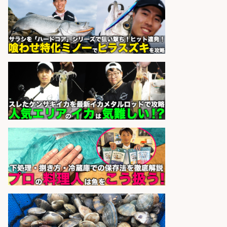
業務/残業少なめ×車通勤OK×時間選
べる/鹿児島県/志布志市
株式会社ホットスタッフ鹿児島
会社名
sponsored by 求人ボックス
さらに求人情報を見る