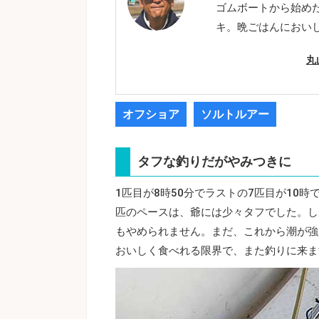
ゴムボートから始め
キ。晩ごはんにおい
丸
オフショア
ソルトルアー
タフな釣りだがやみつきに
1匹目が8時50分でラストの7匹目が10時
匹のペースは、爺には少々タフでした。し
もやめられません。まだ、これから潮が強
おいしく食べれる限界で、また釣りに来ま