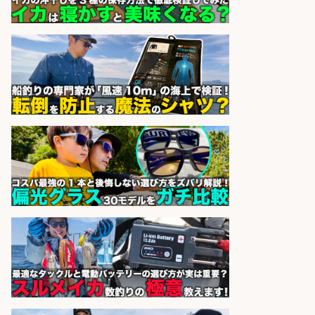
上げ、食とエンタメで地域を元気に!
店長候補募集
魚と肴 いとおかし 魚と肴 いとお
会社名
かし
sponsored by 求人ボックス
精肉・青果・鮮魚販売/「志布志
市」お魚のカットや商品の陳列業
務/「時給1,150円〜」/時間選べる×
未経験歓迎×残業少なめ/鹿児島県/
志布志市
株式会社ホットスタッフ鹿児島
会社名
sponsored by 求人ボックス
精肉・青果・鮮魚販売/「志布志
市」「時給1,150円〜」志布志駅か
ら車5分/お魚のカットや商品の陳列