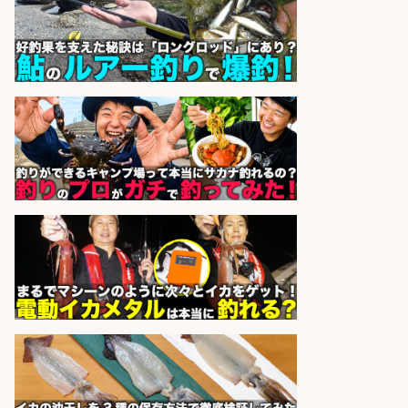
通費支給/制服貸与/正社員登用あり
株式会社REnista
会社名
sponsored by 求人ボックス
釣り具などの出荷作業～～/工場/製
造
UTグループ株式会社
会社名
sponsored by 求人ボックス
レジ打ち/日払いOK/おさかなの三枚
おろし/新潟県/小千谷市
株式会社G&G
会社名
sponsored by 求人ボックス
和食, 日本料理・懐石料理/店長・店
長候補/ライブ感が満載!魚の価値を