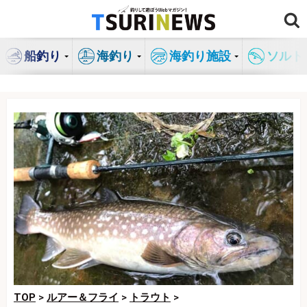
コ
ン
テ
船釣り
海釣り
海釣り施設
ソルト
ン
ツ
へ
ス
キ
ッ
プ
TOP
>
ルアー＆フライ
>
トラウト
>