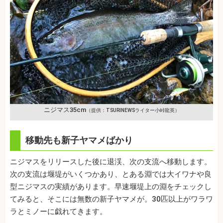
ニジマス35cm
（提供：TSURINEWSライター小峠龍英）
移動先も新子ヤマメばかり
ニジマスをリリースした後に退渓、次の支流へ移動します。
次の支流は堰堤がいくつかあり、とある淵では大イワナや良
型ニジマスの実績があります。早速堰堤上の淵をチェックし
てみると、そこには無数の新子ヤマメが。30匹以上がワラワ
ラとミノーに戯れてきます。