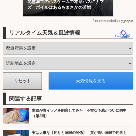
琵琶湖でのハスゲームで本命ハスにナマ
ズ ボイルはあるもまさかの苦戦
Recommended by
リアルタイム天気＆風波情報
関連する記事
主婦が青イソメを飼育してみた 不吉な予感がついに的中
（第3回）
実は大事な【釣りと睡眠の関係】 質が高い睡眠で釣果も