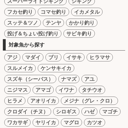
スーパーライトジギング
ジギング
フカセ釣り
コマセ釣り
イカメタル
スッテ＆ツノ
テンヤ
かかり釣り
投げ＆ちょい投げ釣り
サビキ釣り
対象魚から探す
アジ
マダイ
ブリ
イサキ
ヒラマサ
スルメイカ
ケンサキイカ
スズキ（シーバス）
ナマズ
アユ
ニジマス
アマゴ
イワナ
タチウオ
ヒラメ
アオリイカ
メジナ（グレ・クロ）
クロダイ（チヌ）
シロギス
ハゼ
マゴチ
ワカサギ
ヤリイカ
マグロ
カツオ