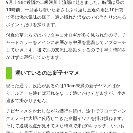
9月上旬に近隣の二級河川上流部に赴きました。時間は昼の
13時前、一旦落ち着いた暑さもぶり返し直近の雨は10日前
で沢は渇水気味の様子。通い慣れた沢なので心当たりのある
ポイントだけを探ります。
付近の草むらではバッタやコオロギが多く見られたので、チ
ャートカラーをメインに表層から中層を意識してアプローチ
していきます。後で別の支流に移動をするので手早く時間を
かけずに遡行していきます。
湧いているのは新子ヤマメ
思った通り、反応があるのは10cm未満の新子ヤマメばか
り。ルアーを通せば群れをなして追いかけてきますが、小さ
過ぎて掛かりません。
チビヤマメをかわしながら遡行を続け、途中でフローティン
グミノーに大胆に反応してきた良型イワナを掛け損ねます。
そして退渓地点が見えてきた時点で未だ0キャッチ。いつも