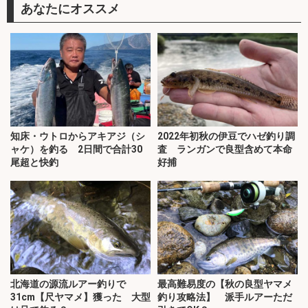
あなたにオススメ
知床・ウトロからアキアジ（シ
2022年初秋の伊豆でハゼ釣り調
ャケ）を釣る 2日間で合計30
査 ランガンで良型含めて本命
尾超と快釣
好捕
北海道の源流ルアー釣りで
最高難易度の【秋の良型ヤマメ
31cm【尺ヤマメ】獲った 大型
釣り攻略法】 派手ルアーただ