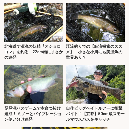
北海道で源流の妖精『オショロ
渓流釣りでの【細流探索のスス
コマ』を釣る 22cm頭にまさか
メ】 小さな小川にも美渓魚の
の連発
世界あり？
琵琶湖ハスゲームで本命つ抜け
自作ビッグベイトルアーに衝撃
達成！ ミノーとバイブレーショ
バイト！【京都】50cm級スモー
ン使い分け連発
ルマウスバスをキャッチ