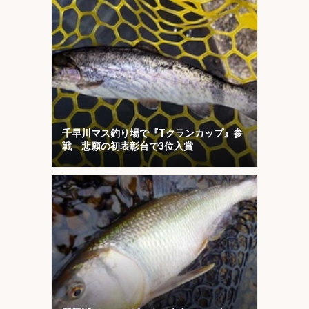
千早川マス釣り場で『Tクランカップ』参
戦 悲願の初表彰台で3位入賞