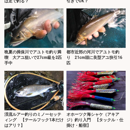
は足で釣る？
引きでOK？
晩夏の揖保川でアユトモ釣り満
都市近郊の河川でアユトモ釣
喫 大アユ狙いで27cm級を2匹
り 21cm頭に良型アユ快引16
手中
匹
渓流ルアー釣りのミノーセッテ
オホーツク海シャケ（アキア
ィング 【テールフック1本だけ
ジ）釣り入門 【タックル・仕
はアリ？】
掛け・船宿】