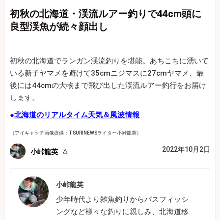
初秋の北海道・渓流ルアー釣りで44cm頭に
良型渓魚が続々顔出し
初秋の北海道でランガン渓流釣りを堪能。あちこちに湧いて
いる新子ヤマメを避けて35cmニジマスに27cmヤマメ、最
後には44cmの大物まで飛び出した渓流ルアー釣行をお届け
します。
●
北海道のリアルタイム天気＆風波情報
（アイキャッチ画像提供：TSURINEWSライター小峠龍英）
2022年10月2日
小峠龍英
小峠龍英
少年時代より雑魚釣りからバスフィッシ
ングなど様々な釣りに親しみ、北海道移