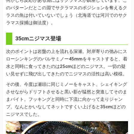
何かしら反応がある淵にはサクラマスが鎮座しています。こ
のパターンだとこの淵でサクラマスのポジションを奪えるク
ラスの魚は付いていないでしょう（北海道では河川でのサク
ラマス採捕は御法度）。
35cmニジマス登場
次のポイントは岩盤の上を流れる深瀬。対岸寄りの弛みにス
ローシンキングのバルサミノー45mmをキャストすると、着
水と同時に食ってきたのは25cmほどのニジマス。一切の疑
い見せずに飛び出してきたのでニジマスの活性は高い模様。
その後、今度は瀬頭に同じミノーをキャスト、シェイキング
させながらドリフトさせると黒い影が猛然と突進してそのま
まバイト。フッキングと同時に下流に向かって走りジャン
プ。なんとかいなしてネットですくい上げると35cmほどの
ニジマスでした。