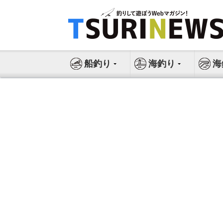
コ
ン
テ
ン
ツ
船釣り
海釣り
海
へ
ス
キ
ッ
プ