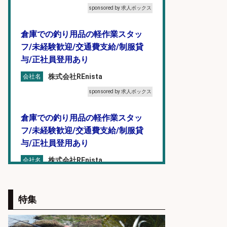
sponsored by 求人ボックス
倉庫での釣り用品の軽作業スタッ
フ/未経験歓迎/交通費支給/制服貸
与/正社員登用あり
株式会社REnista
会社名
sponsored by 求人ボックス
倉庫での釣り用品の軽作業スタッ
フ/未経験歓迎/交通費支給/制服貸
与/正社員登用あり
株式会社REnista
会社名
sponsored by 求人ボックス
特集
和食, 日本料理・懐石料理/店長・店
長候補/本物を知る大人の隠れ家!魚
の価値を上げ、地域を元気に!店長候