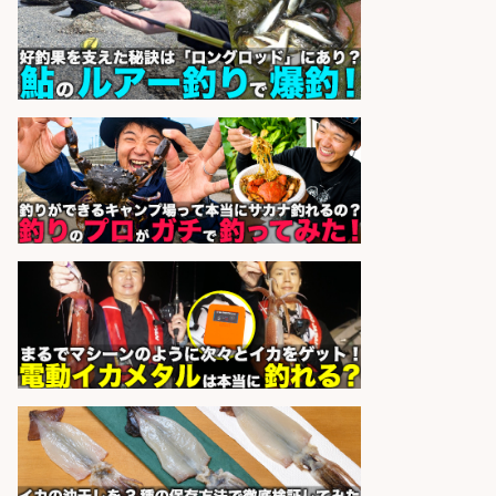
補募集
酒場あらかぶ 酒場あらかぶ
会社名
sponsored by 求人ボックス
釣り具のかんたん軽作業/高収入/交
通費支給/制服貸与/正社員登用あり
株式会社REnista
会社名
sponsored by 求人ボックス
レジ打ち/日払いOK/おさかなの三枚
おろし/新潟県/小千谷市
株式会社G&G
会社名
sponsored by 求人ボックス
精肉・青果・鮮魚販売/「志布志
市」「時給1,150円〜」志布志駅か