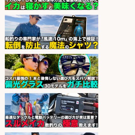
ら車5分/お魚のカットや商品の陳列
業務/残業少なめ×車通勤OK×時間選
べる/鹿児島県/志布志市
株式会社ホットスタッフ鹿児島
会社名
sponsored by 求人ボックス
日払いOKで即日収入/製造スタッフ/
「堺市堺区」「時給1,600円」入社
祝金10万円/自転車部品や釣り具の
組立/堺市堺区の工場/未経験歓迎
パーソルファクトリーパートナ
会社名
ーズ株式会社
sponsored by 求人ボックス
販売スタッフ/「未経験歓迎」魚を
捌く作業なし!イオン食品売場スタッ
フ募集/東京都/目黒区