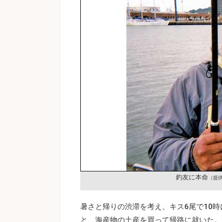
釣友に本命
（提
暑さと帰りの渋滞を考え、キス6尾で10
と、海産物の土産を買って帰路に就いた。