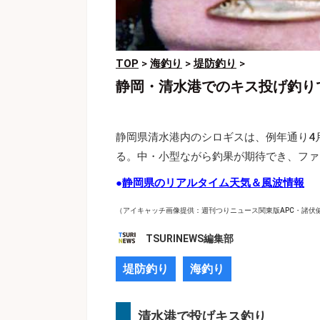
TOP
>
海釣り
>
堤防釣り
>
静岡・清水港でのキス投げ釣り
静岡県清水港内のシロギスは、例年通り4
る。中・小型ながら釣果が期待でき、ファ
●
静岡県のリアルタイム天気＆風波情報
（アイキャッチ画像提供：週刊つりニュース関東版APC・諸伏
TSURINEWS編集部
堤防釣り
海釣り
清水港で投げキス釣り