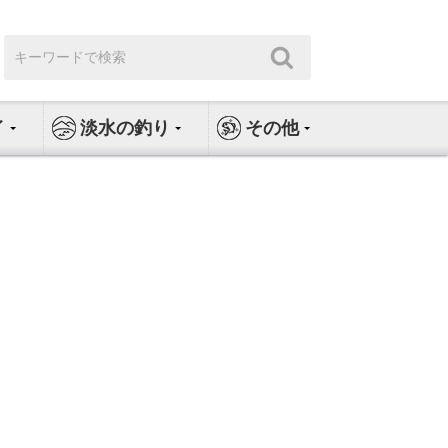
検
検
索:
索
イ
淡水の釣り
その他