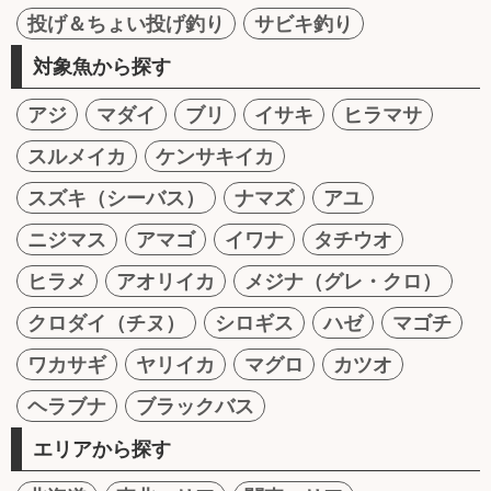
投げ＆ちょい投げ釣り
サビキ釣り
対象魚から探す
アジ
マダイ
ブリ
イサキ
ヒラマサ
スルメイカ
ケンサキイカ
スズキ（シーバス）
ナマズ
アユ
ニジマス
アマゴ
イワナ
タチウオ
ヒラメ
アオリイカ
メジナ（グレ・クロ）
クロダイ（チヌ）
シロギス
ハゼ
マゴチ
ワカサギ
ヤリイカ
マグロ
カツオ
ヘラブナ
ブラックバス
エリアから探す