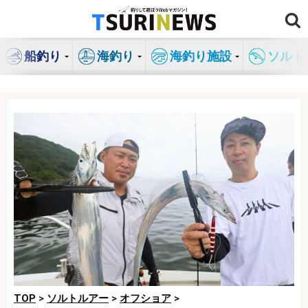
コ
ン
テ
船釣り
海釣り
海釣り施設
ソルト
ン
ツ
へ
ス
キ
ッ
プ
TOP
>
ソルトルアー
>
オフショア
>