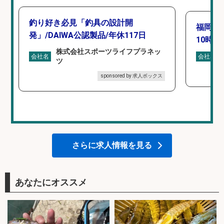
釣り好き必見「釣具の設計開
福岡「
発」/DAIWA公認製品/年休117日
10時間
株式会社スポーツライフプラネッ
会社名
会社名
ツ
sponsored by 求人ボックス
さらに求人情報を見る
あなたにオススメ