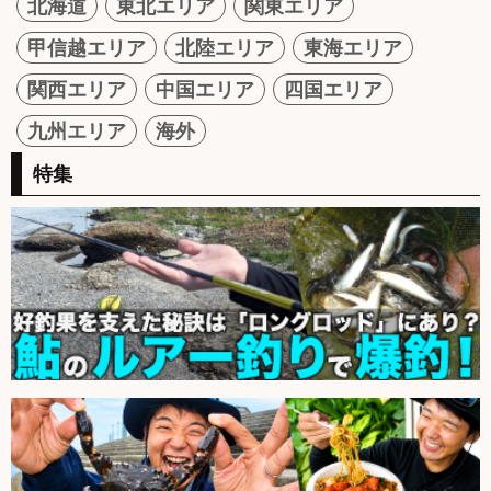
北海道
東北エリア
関東エリア
甲信越エリア
北陸エリア
東海エリア
関西エリア
中国エリア
四国エリア
九州エリア
海外
特集