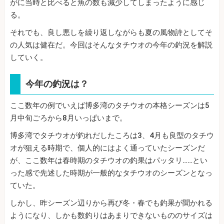
がに当時と比べると魚の数も減少してしまったように感じ
る。
それでも、良し悪しを繰り返しながらも夏の風物詩としてそ
の人気は健在だ。今回はそんなタチウオの今年の釣況を解説
していく。
今年の釣況は？
ここ数年の例でいえば博多湾のタチウオの本格シーズンは5
月中旬ごろから8月いっぱいまで。
博多湾でタチウオが釣れだしたころは3、4月も良型のタチウ
オが狙える時期で、個人的にはよく通っていたシーズンだ
が、ここ数年は春時期のタチウオの釣果はパッタリ……とい
った感で先述した時期が一般的なタチウオのシーズンとなっ
ていた。
しかし、昨シーズン辺りから再び冬・春でも釣果が聞かれる
ようになり、しかも数釣りはあまりできないもののサイズは