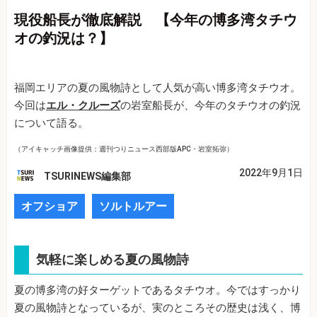
現役船長が徹底解説 【今年の博多湾タチウ
オの釣況は？】
福岡エリアの夏の風物詩として人気が高い博多湾タチウオ。
今回は
エル・クルーズ
の岩室船長が、今年のタチウオの釣況
について語る。
（アイキャッチ画像提供：週刊つりニュース西部版APC・岩室拓弥）
2022年9月1日
TSURINEWS編集部
オフショア
ソルトルアー
気軽に楽しめる夏の風物詩
夏の博多湾の好ターゲットであるタチウオ。今ではすっかり
夏の風物詩となっているが、実のところその歴史は浅く、博