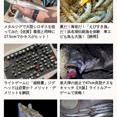
メタルジグで大型シロギスを狙
夏だ！海老だ！「えびすき漁」
ってみた【佐賀】着底と同時に
だ！浜名湖伝統漁を体験 車エ
27.5cmでかキスがヒット！
ビも魚も大漁！【静岡】
ライトゲームに「超軽量」ジグ
泉大津の波止で47cm良型チヌを
ヘッドは必要か？ メリット・デ
キャッチ【大阪】ライトルアー
メリットを解説
ゲームで攻略！