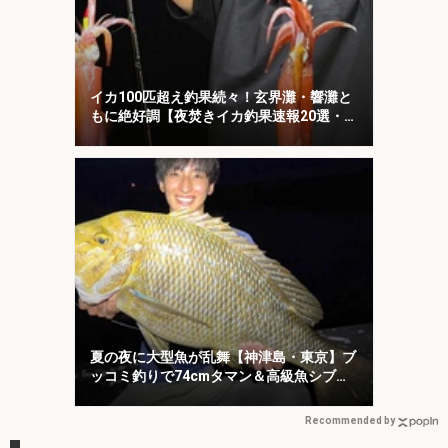
イカ100匹超え釣果続々！玄界灘・響灘と
もに絶好調【夜焚きイカ釣果速報20選・福
岡】
夏の夜に大型魚が乱舞【神津島・東京】ブ
ッコミ釣りで74cmタマン＆高級魚シブダ
イをキャッチ！
Recommended by