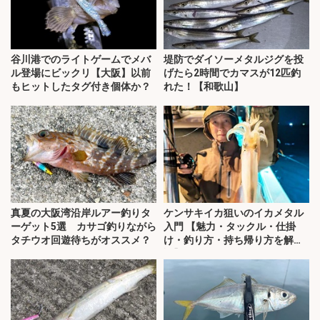
谷川港でのライトゲームでメバ
堤防でダイソーメタルジグを投
ル登場にビックリ【大阪】以前
げたら2時間でカマスが12匹釣
もヒットしたタグ付き個体か？
れた！【和歌山】
真夏の大阪湾沿岸ルアー釣りタ
ケンサキイカ狙いのイカメタル
ーゲット5選 カサゴ釣りながら
入門 【魅力・タックル・仕掛
タチウオ回遊待ちがオススメ？
け・釣り方・持ち帰り方を解
説】