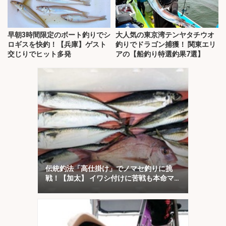
早朝3時間限定のボート釣りでシ
大人気の東京湾テンヤタチウオ
ロギスを快釣！【兵庫】ゲスト
釣りでドラゴン捕獲！ 関東エリ
交じりでヒット多発
アの【船釣り特選釣果7選】
伝統釣法「高仕掛け」でノマセ釣りに挑
戦！【加太】 イワシ付けに苦戦も本命マ
ダイをキャッチ！