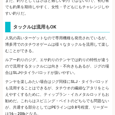
また、釣りとしてはさほど難しい釣りではないので、初心者
でも釣果を期待しやすく、女性・子どもにもチャレンジしや
すい釣りだ。
タックルは流用もOK
人気の高いターゲットなので専用機種も発売されているが、
博多湾でのタチウオゲームは様々なタックルを流用して楽し
むことができる。
ルアー釣りのジグ、エサ釣りのテンヤでは釣りの特性が違う
ので流用するタックルには向き・不向きもあるが、ジグの場
合はSLJやタイラバロッドが扱いやすい。
テンヤを楽しみたい場合はジグ同様にSLJ・タイラバロッド
も流用することはできるが、タチウオの繊細なアタリをとら
えやすくするために、ティップラン・イカメタルロッドもお
勧めだ。これらはスピニング・ベイトのどちらでも問題ない
が、共通する部分としてはPEラインは0.8号程度、リーダー
は16～20lbとなる。