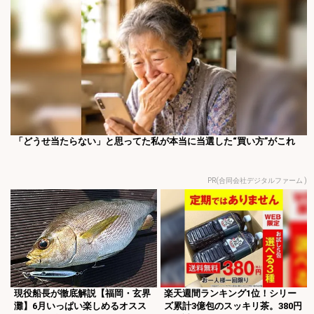
「どうせ当たらない」と思ってた私が本当に当選した“買い方”がこれ
PR(合同会社デジタルファーム )
現役船長が徹底解説【福岡・玄界
楽天週間ランキング1位！シリー
灘】6月いっぱい楽しめるオスス
ズ累計3億包のスッキリ茶。380円