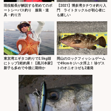
現役船長が解説する初めてのボ
【2021】博多湾タチウオ釣り入
ートシーバス釣り 服装・道
門 ライトタックルが初心者に
具・釣り方
も嬉しい
東京湾エギタコ釣りで2.5kg頭
岡山のロックフィッシュゲーム
にトップ2桁釣果！【黒川本家】
で49cmキジハタ浮上！ 珍ゲス
新子も多めで今後に期待か
トのオニオコゼも2連発