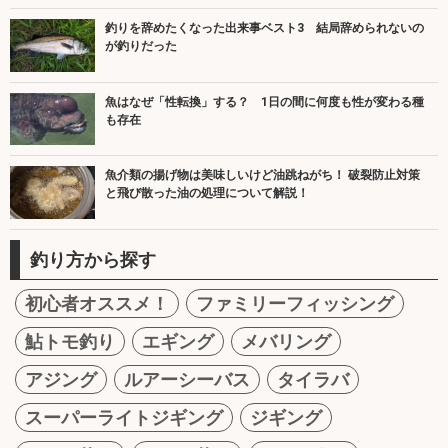
釣りを辞めたくなった出来事ベスト3 結局辞められないの
が釣りだった
魚はなぜ「性転換」する？ 1日の間に何度も性が変わる種
も存在
魚介類の揚げ物は美味しいけど油跳ねがち！ 破裂防止対策
と飛び散った油の処理について解説！
釣り方から探す
初心者オススメ！
ファミリーフィッシング
鮎トモ釣り
エギング
メバリング
アジング
ルアーシーバス
タイラバ
スーパーライトジギング
ジギング