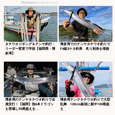
PR(合同会社デジタルファーム )
タチウオジギング＆テンヤ釣行：
博多湾でのテンヤタチウオ釣りで
リーダー変更で竿頭【福岡県・博
F4級2ケタ釣果 炙り刺身を堪能
多湾】
博多湾のテンヤタチウオ釣りで全
博多湾テンヤタチウオ釣りで大型
員安打！【福岡】指6本ドラゴン
乱舞 120cm級頭に船中100尾超
も登場し50尾超えを...
え