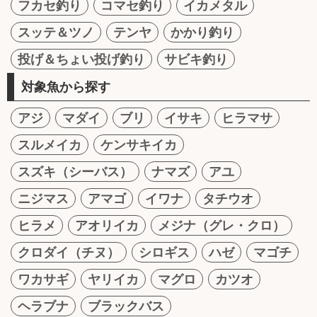
フカセ釣り
コマセ釣り
イカメタル
スッテ＆ツノ
テンヤ
かかり釣り
投げ＆ちょい投げ釣り
サビキ釣り
対象魚から探す
アジ
マダイ
ブリ
イサキ
ヒラマサ
スルメイカ
ケンサキイカ
スズキ（シーバス）
ナマズ
アユ
ニジマス
アマゴ
イワナ
タチウオ
ヒラメ
アオリイカ
メジナ（グレ・クロ）
クロダイ（チヌ）
シロギス
ハゼ
マゴチ
ワカサギ
ヤリイカ
マグロ
カツオ
ヘラブナ
ブラックバス