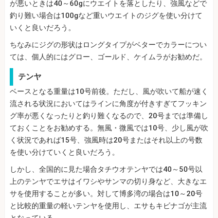
が悪いときは40～60gにウエイトを落としたり、強風などで
釣り難い場合は100gなど重いウエイトのジグを使い分けて
いくと良いだろう。
ちなみにジグの形状はロングタイプがベターでカラーについ
ては、個人的にはグロー、ゴールド、ケイムラがお勧めだ。
テンヤ
ベースとなる重量は10号前後。ただし、風が吹いて船が速く
流される状況においてはラインに角度が付きすぎてフッキン
グ率が悪くなったりと釣り難くなるので、20号までは準備し
ておくことをお勧めする。無風・微風では10号、少し風が吹
く状況であれば15号、強風時は20号またはそれ以上の号数
を使い分けていくと良いだろう。
しかし、全国的に見た場合タチウオテンヤでは40～50号以
上のテンヤでエサはイワシやサンマの切り身など、大きなエ
サを使用することが多い。対して博多湾の場合は10～20号
と比較的重量の軽いテンヤを使用し、エサもキビナゴが主流
となっている。