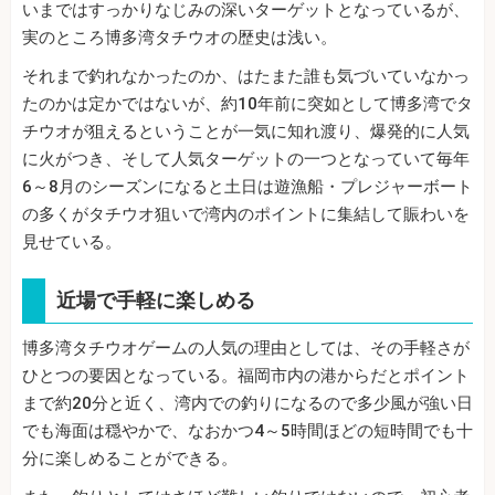
いまではすっかりなじみの深いターゲットとなっているが、
実のところ博多湾タチウオの歴史は浅い。
それまで釣れなかったのか、はたまた誰も気づいていなかっ
たのかは定かではないが、約10年前に突如として博多湾でタ
チウオが狙えるということが一気に知れ渡り、爆発的に人気
に火がつき、そして人気ターゲットの一つとなっていて毎年
6～8月のシーズンになると土日は遊漁船・プレジャーボート
の多くがタチウオ狙いで湾内のポイントに集結して賑わいを
見せている。
近場で手軽に楽しめる
博多湾タチウオゲームの人気の理由としては、その手軽さが
ひとつの要因となっている。福岡市内の港からだとポイント
まで約20分と近く、湾内での釣りになるので多少風が強い日
でも海面は穏やかで、なおかつ4～5時間ほどの短時間でも十
分に楽しめることができる。