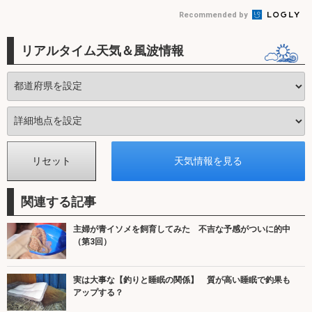
Recommended by
リアルタイム天気＆風波情報
関連する記事
主婦が青イソメを飼育してみた 不吉な予感がついに的中
（第3回）
実は大事な【釣りと睡眠の関係】 質が高い睡眠で釣果も
アップする？