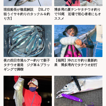
現役船長が徹底解説 【SLJで
博多湾の夏テンヤタチウオ釣り
狙うイサキ釣りのタックル＆釣
で10尾 近場で初心者者にもオ
り方】
ススメ
夜の四日市港ルアー釣りで新子
【福岡】沖のエサ釣り最新釣
タチウオ連発 ジグ単＆プラッ
果 博多湾内でタチウオ好打
ギングで満喫