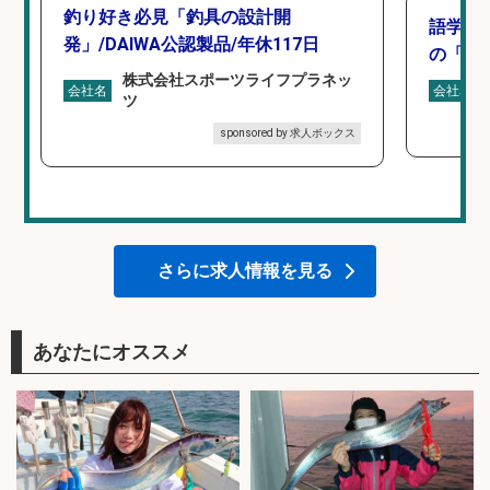
釣り好き必見「釣具の設計開
語学力
発」/DAIWA公認製品/年休117日
の「海外
株式会社スポーツライフプラネッ
会社名
会社名
ツ
sponsored by 求人ボックス
さらに求人情報を見る
あなたにオススメ