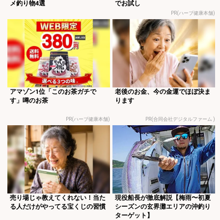
メ釣り物4選
でお試し
PR(ハーブ健康本舗)
アマゾン1位「このお茶ガチで
老後のお金、今の金運でほぼ決ま
す」噂のお茶
ります
PR(ハーブ健康本舗)
PR(合同会社デジタルファーム )
売り場じゃ教えてくれない！当た
現役船長が徹底解説【梅雨〜初夏
る人だけがやってる宝くじの習慣
シーズンの玄界灘エリアの沖釣り
ターゲット】