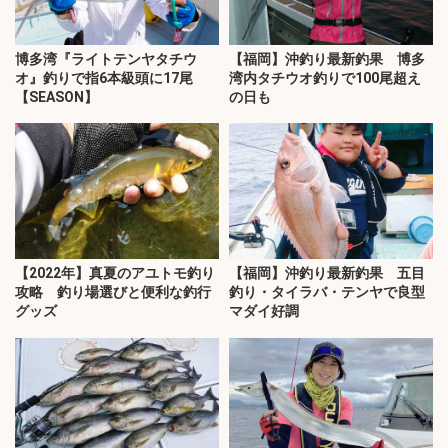
博多湾『ライトテンヤタチウ
【福岡】沖釣り最新釣果 博多
オ』釣りで指6本級頭に17尾
湾内タチウオ釣りで100尾超え
【SEASON】
の日も
【2022年】真夏のアユトモ釣り
【福岡】沖釣り最新釣果 五目
攻略 釣り場選びと便利な釣行
釣り・タイラバ・テンヤで良型
グッズ
マダイ好調