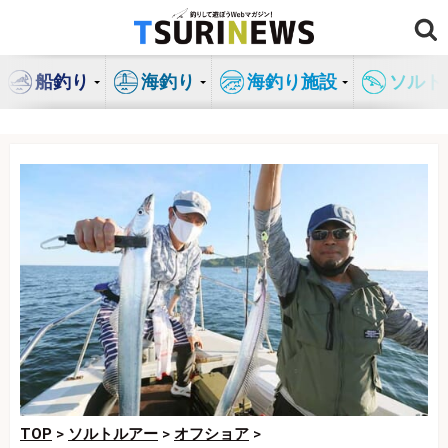
コ
ン
テ
船釣り
海釣り
海釣り施設
ソルト
ン
ツ
へ
ス
キ
ッ
プ
TOP
>
ソルトルアー
>
オフショア
>