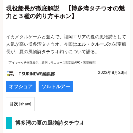
現役船長が徹底解説 【博多湾タチウオの魅
力と３種の釣り方キホン】
イカメタルゲームと並んで、福岡エリアの夏の風物詩として
人気が高い博多湾タチウオ。今回は
エル・クルーズ
の岩室船
長が、夏の風物詩タチウオ釣りについて語る。
（アイキャッチ画像提供：週刊つりニュース西部版APC・岩室拓弥）
2022年8月20日
TSURINEWS編集部
オフショア
ソルトルアー
目次
[
show
]
博多湾の夏の風物詩タチウオ