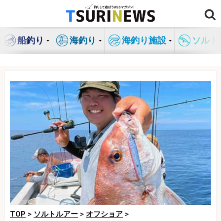
コ
ン
テ
船釣り
海釣り
海釣り施設
ソルト
ン
ツ
へ
ス
キ
ッ
プ
TOP
>
ソルトルアー
>
オフショア
>