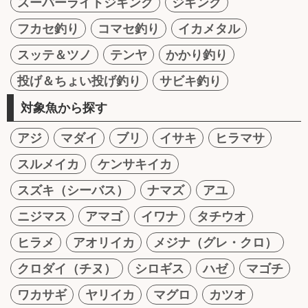
スーパーライトジギング
ジギング
フカセ釣り
コマセ釣り
イカメタル
スッテ＆ツノ
テンヤ
かかり釣り
投げ＆ちょい投げ釣り
サビキ釣り
対象魚から探す
アジ
マダイ
ブリ
イサキ
ヒラマサ
スルメイカ
ケンサキイカ
スズキ（シーバス）
ナマズ
アユ
ニジマス
アマゴ
イワナ
タチウオ
ヒラメ
アオリイカ
メジナ（グレ・クロ）
クロダイ（チヌ）
シロギス
ハゼ
マゴチ
ワカサギ
ヤリイカ
マグロ
カツオ