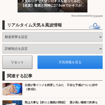
メタルジグで大型シロギスを狙ってみた
【佐賀】着底と同時に27.5cmでかキスが
ヒット！
Recommended by
リアルタイム天気＆風波情報
関連する記事
主婦が青イソメを飼育してみた 不吉な予感がついに的中
（第3回）
実は大事な【釣りと睡眠の関係】 質が高い睡眠で釣果も