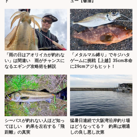
ト
ュー【響灘】
「雨の日はアオリイカが釣れな
「メタルマル縛り」でキジハタ
い」は間違い 雨がチャンスに
ゲームに挑戦【上越】35cm本命
なるエギング攻略術を解説
に29cmアジもヒット！
シーバスが釣れない人ほど知っ
猛暑日連続で大阪湾沿岸釣り場
てほしい 釣果を左右する「飛
はどうなってる？ 釣果は潮通
距離」の真実
しの良し悪し次第