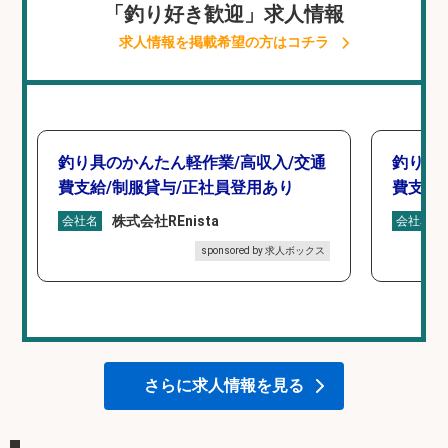
「釣り好き歓迎」求人情報
求人情報を掲載希望の方はコチラ
釣り具のかんたん軽作業/高収入/交通
釣り具
費支給/制服貸与/正社員登用あり
費支給
株式会社REnista
会社名
会社名
sponsored by 求人ボックス
さらに求人情報を見る