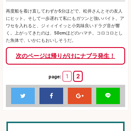
再度船を着け直してわずか5分ほどで、松井さんとその友人
にヒット。そして一歩遅れて私にもガツンと強いバイト。ア
ワセを入れると、ジィィイイッと小気味良いドラグ音が響
く。上がってきたのは、50cmほどのハマチ。コロコロとし
た魚体で、いかにもおいしそうだ。
次のページは帰りがけにナブラ発生！
1
2
page: