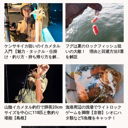
ケンサキイカ狙いのイカメタル
フグは夏のロックフィッシュ狙
入門 【魅力・タックル・仕掛
いの大敵！ 理由と回避方法3選
け・釣り方・持ち帰り方を解
を解説
説】
山陰イカメタル釣行で胴長20cm
漁港周辺の浅場でライトロック
サイズを中心に118匹と数釣り
ゲームを満喫【京都】シオにハ
堪能【島根】
タ類など5魚種をキャッチ！