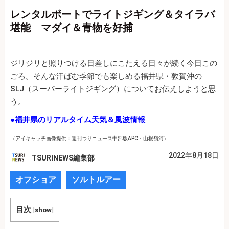
レンタルボートでライトジギング＆タイラバ
堪能 マダイ＆青物を好捕
ジリジリと照りつける日差しにこたえる日々が続く今日この
ごろ。そんな汗ばむ季節でも楽しめる福井県・敦賀沖の
SLJ（スーパーライトジギング）についてお伝えしようと思
う。
●
福井県のリアルタイム天気＆風波情報
（アイキャッチ画像提供：週刊つりニュース中部版APC・山根嶺河）
2022年8月18日
TSURINEWS編集部
オフショア
ソルトルアー
目次
[
show
]