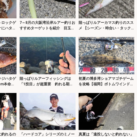
トロックゲ
7～8月の大阪湾沿岸ルアー釣りお
陸っぱりルアーカマス釣りのスス
オにハタ類
すすめターゲットを紹介 目玉は
メ 【シーズン・時合い・タック
泉南のタチウオ！
ル・ルアー・誘い方を解説】
キジハタゲ
陸っぱりルアーフィッシングは
初夏の博多湾ショアマゴチゲーム
cm本命に
「1投目」が超重要 釣れる期待
を攻略【福岡】ボトムワインドで
度が最も高いのも「1投目」！
45cm級をキャッチ！
に釣れるの
「ハードコア」シリーズのミノー
真夏は「遠投しないと釣れない」