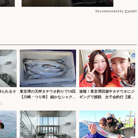
解説
Recommended by
得られるそ
東京湾の天秤タチウオ釣りで16匹
速報！東京湾回遊中タチウオにジ
【川崎・つり幸】 細かなシャク
ギングで挑戦 女子会釣行【渡辺
リに好反応
釣船店】
E)