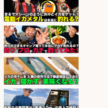
sponsored by 求人ボックス
釣り好き必見「釣具の設計開
発」/DAIWA公認製品/年休117日
株式会社スポーツライフプラネ
会社名
ッツ
sponsored by 求人ボックス
魚の「バイヤー」貴方の目利きでヒ
ットを生む、裁量バイヤー募集
株式会社コムライン
会社名
sponsored by 求人ボックス
レジ打ち/日払いOK/おさかなの三枚
おろし/新潟県/小千谷市
株式会社G&G
会社名
sponsored by 求人ボックス