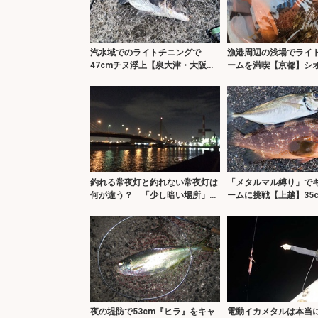
汽水域でのライトチニングで
漁港周辺の浅場でライ
47cmチヌ浮上【泉大津・大阪】
ームを満喫【京都】シ
真夏の時合いは一瞬？
など5魚種をキャッチ！
釣れる常夜灯と釣れない常夜灯は
「メタルマル縛り」で
何が違う？ 「少し暗い場所」に
ームに挑戦【上越】35
目を向けてみよう
29cmアジもヒット！
夜の堤防で53cm『ヒラ』をキャ
電動イカメタルは本当