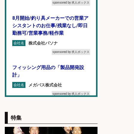
sponsored by 求人ボックス
8月開始/釣り具メーカーでの営業ア
シスタントのお仕事/残業なし/即日
勤務可/営業事務/軽作業
株式会社パソナ
会社名
sponsored by 求人ボックス
フィッシング用品の「製品開発設
計」
メガバス株式会社
会社名
sponsored by 求人ボックス
福岡/未経験歓迎「ルート営業」/釣
り好き歓迎/インセンティブ
特集
広松久水産株式会社
会社名