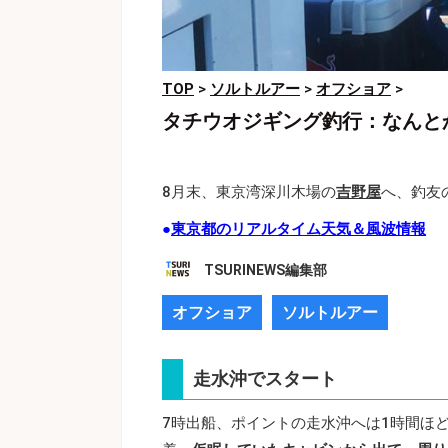
TOP
>
ソルトルアー
>
オフショア
>
タチウオジギング釣行：なんと
8月末、東京湾深川木場の
吉野屋
へ、釣友
●
東京都のリアルタイム天気＆風波情報
TSURINEWS編集部
オフショア
ソルトルアー
走水沖でスタート
7時出船、ポイントの走水沖へは1時間ほ