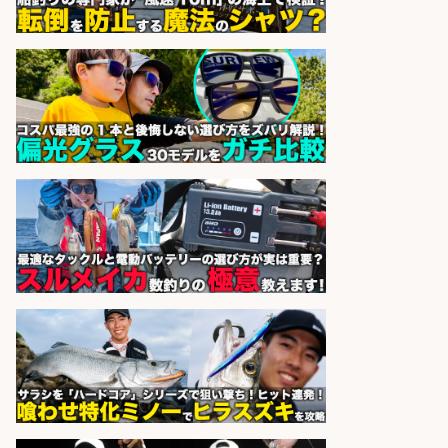
精肉・青果・鮮魚販売/「志布志
市」お魚のカットや商品の陳列スタ
ッフ/志布志市/「時給1,150円〜」/
未経験歓迎×残業少なめ×車通勤OK/
鹿児島県
株式会社ホットスタッフ鹿児島
会社名
sponsored by 求人ボックス
営業事務/「大津市」釣り具メーカ
ーの物流事務・営業アシスタント/
小野駅から徒歩6分/「時給1,300
円」/大型連休あり×残業なし×土日
祝休み/滋賀県
株式会社ホットスタッフ滋賀
会社名
sponsored by 求人ボックス