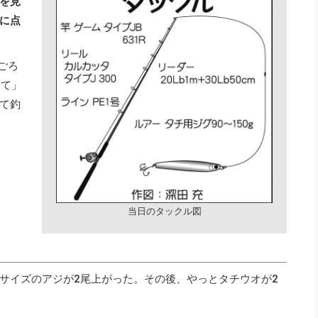
を見
に点
ごろ
みて」
て釣
当日のタックル図
サイズのアジが2尾上がった。その後、やっとタチウオが2