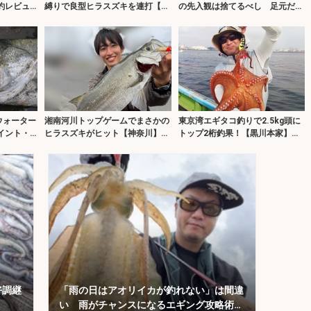
釣レビュ
縛りで良型ヒラスズキを連打【長
の先入観は捨てるべし 足元だけ
崎】ランガンでサラシを攻略！
でもカサゴは釣れる！
ウォーター
湘南河川トップゲームでまさかの
東京湾エギタコ釣りで2.5kg頭に
イント・
ヒラスズキがヒット【神奈川】大
トップ2桁釣果！【黒川本家】新
ー】
量の見えチヌは意外と難敵？
子も多めで今後に期待か
好調継
「雨の日はアオリイカが釣れない」は間違
！
い 雨がチャンスになるエギング攻略術を