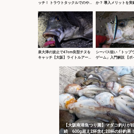
ッチ！ トラウトタックルでのや
か？ 導入メリットを実
り取りが面白い
ー【響灘】
泉大津の波止で47cm良型チヌを
シーバス狙い「トップ
キャッチ【大阪】ライトルアーゲ
ゲーム」入門解説 【ポ
ームで攻略！
ベイト・時合い・ルア
【大阪南港魚つり園】マダコ釣りが
続 600g超え2杯含む20杯の好釣果