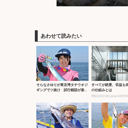
そらなさゆりが東京湾タチウオジ
すべてが絶景、収益も
ギングでツ抜け 試行錯誤が楽し
の仕組みとは
い！
PR(COCO VILLA on GOETH