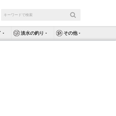
検
検
索:
索
イ
淡水の釣り
その他