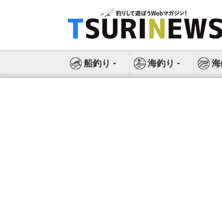
コ
ン
テ
ン
ツ
船釣り
海釣り
海
へ
ス
キ
ッ
プ