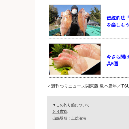
伝統釣法
を楽しも
今さら聞
具5選
＜週刊つりニュース関東版 坂本康年／TSUR
▼この釣り船について
とう市丸
出船場所：上総湊港