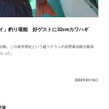
イ」釣り堪能 好ゲストに32cmカワハギ
出船。この道半世紀という超ベテランの吉野泰治朗大船長
らった。
2022年8月16日
登場