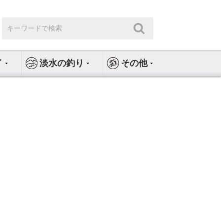
検
検
索:
索
イ
淡水の釣り
その他