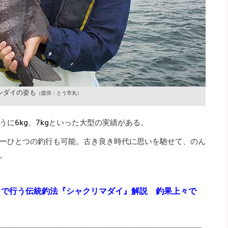
イシダイの姿も
（提供：とう市丸）
に6kg、7kgといった大型の実績がある。
ーひとつの釣行も可能。古き良き時代に思いを馳せて、のん
。
』で行う伝統釣法『シャクリマダイ』解説 釣果上々で