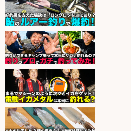
株式会社旬
会社名
sponsored by 求人ボックス
フィッシング用品の「製品開発設
計」
メガバス株式会社
会社名
sponsored by 求人ボックス
人材紹介事業責任者候補/飲食業界
向けSaaS企業「魚ぽち」/東証グロ
ース市場上場
株式会社フーディソン
会社名
sponsored by 求人ボックス
釣り具/評価・テスト・実験/釣り具
部品・工業用部品メーカー/Excel
株式会社スタッフサービス
会社名