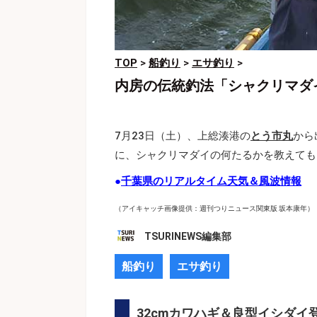
TOP
>
船釣り
>
エサ釣り
>
内房の伝統釣法「シャクリマダ
7月23日（土）、上総湊港の
とう市丸
から
に、シャクリマダイの何たるかを教えても
●
千葉県のリアルタイム天気＆風波情報
（アイキャッチ画像提供：週刊つりニュース関東版 坂本康年）
TSURINEWS編集部
船釣り
エサ釣り
32cmカワハギ＆良型イシダイ