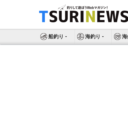
コ
ン
テ
ン
ツ
船釣り
海釣り
海
へ
ス
キ
ッ
プ