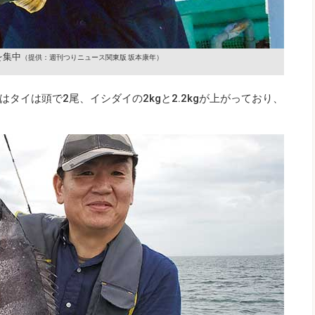
を集中
（提供：週刊つりニュース関東版 坂本康年）
タイは頭で2尾、イシダイの2kgと2.2kgが上がっており、