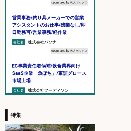
sponsored by 求人ボックス
営業事務/釣り具メーカーでの営業
アシスタントのお仕事/残業なし/即
日勤務可/営業事務/軽作業
株式会社パソナ
会社名
sponsored by 求人ボックス
EC事業責任者候補/飲食業界向け
SaaS企業「魚ぽち」/東証グロース
市場上場
株式会社フーディソン
会社名
sponsored by 求人ボックス
魚をさばける方必見「鮮魚部門スタ
特集
ッフ」/3つの働き方が選べる