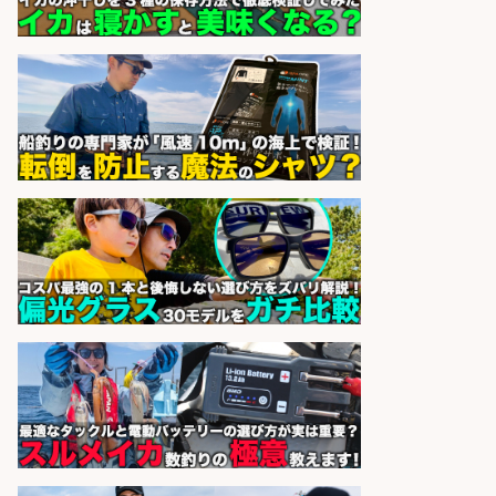
sponsored by 求人ボックス
釣り具などの出荷作業～～/工場/製
造
UTグループ株式会社
会社名
sponsored by 求人ボックス
福岡「現場監督」/釣り好き歓迎/残
業10時間/経験者歓迎
広松久水産株式会社
会社名
sponsored by 求人ボックス
さらに求人情報を見る