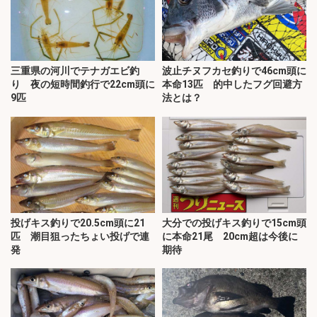
三重県の河川でテナガエビ釣
波止チヌフカセ釣りで46cm頭に
り 夜の短時間釣行で22cm頭に
本命13匹 的中したフグ回避方
9匹
法とは？
投げキス釣りで20.5cm頭に21
大分での投げキス釣りで15cm頭
匹 潮目狙ったちょい投げで連
に本命21尾 20cm超は今後に
発
期待