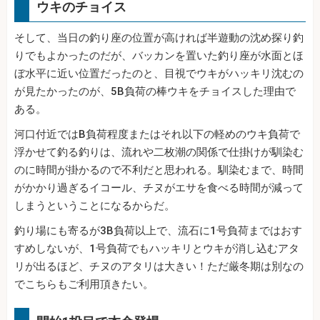
ウキのチョイス
そして、当日の釣り座の位置が高ければ半遊動の沈め探り釣
りでもよかったのだが、バッカンを置いた釣り座が水面とほ
ぼ水平に近い位置だったのと、目視でウキがハッキリ沈むの
が見たかったのが、5B負荷の棒ウキをチョイスした理由で
ある。
河口付近ではB負荷程度またはそれ以下の軽めのウキ負荷で
浮かせて釣る釣りは、流れや二枚潮の関係で仕掛けが馴染む
のに時間が掛かるので不利だと思われる。馴染むまで、時間
がかかり過ぎるイコール、チヌがエサを食べる時間が減って
しまうということになるからだ。
釣り場にも寄るが3B負荷以上で、流石に1号負荷まではおす
すめしないが、1号負荷でもハッキリとウキが消し込むアタ
リが出るほど、チヌのアタリは大きい！ただ厳冬期は別なの
でこちらもご利用頂きたい。