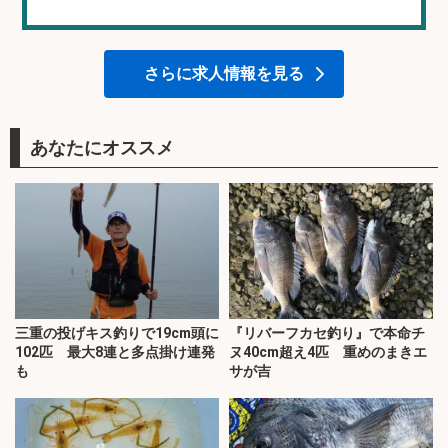
さらに求人情報を見る
あなたにオススメ
三重の投げキス釣りで19cm頭に
『リバーフカセ釣り』で本命チ
102匹 最大8連と多点掛け連発
ヌ40cm超え4匹 重めのまきエ
も
サが吉