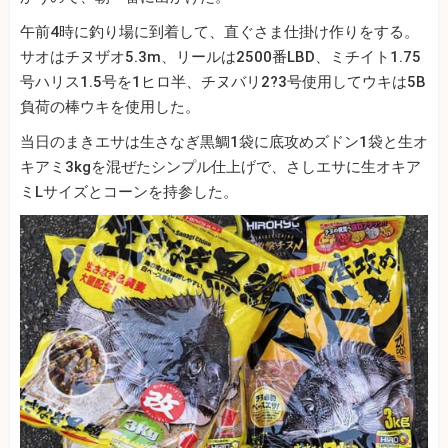
午前4時に釣り場に到着して、直ぐさま仕掛け作りをする。
サオはチヌザオ5.3m、リールは2500番LBD、ミチイト1.75
号ハリス1.5号を1ヒロ半、チヌバリ2?3号使用してウキは5B
負荷の棒ウキを使用した。
当日のまきエサは生さなぎ黒鯛1袋に底攻めズドン1袋と生オ
キアミ3kgを混ぜたシンプル仕上げで、さしエサに生オキア
ミLサイズとコーンを持参した。