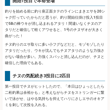
開始1投目で本命登場
釣りを始める前に釣り座正面タテのラインにまきエサを20シ
ャク打っていたからだと思うが、釣り開始仕掛け投入1投目
で5Bの棒ウキが消し込まれるアタリ！間違いなくチヌのア
タリだと確信して軽くアワせると、1号のチヌザオが大きく
曲がった！
チヌ釣りのエサ取りに多い小フグなどだと、モゾモゾしたり
アタリだったり、ウキが沈んでもチヌアタリのような力強さ
がない場合が多い。力強くスパッと消し込んだのが、チヌと
確信した理由でもある。
チヌの気配続き3投目に2匹目
第一投目でチヌがヒットしたので、「本日はひょっとしたら
二桁釣果は余裕かも」と考えながらチヌをストリンガーに繋
いで泳がせ、はやる気持ちを抑えてハリにさしエサのオキア
ミを刺して次投を入れる。