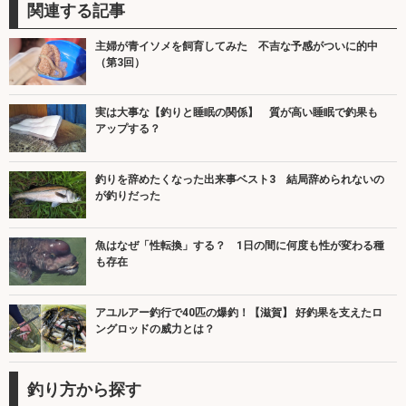
関連する記事
主婦が青イソメを飼育してみた 不吉な予感がついに的中
（第3回）
実は大事な【釣りと睡眠の関係】 質が高い睡眠で釣果も
アップする？
釣りを辞めたくなった出来事ベスト3 結局辞められないの
が釣りだった
魚はなぜ「性転換」する？ 1日の間に何度も性が変わる種
も存在
アユルアー釣行で40匹の爆釣！【滋賀】 好釣果を支えたロ
ングロッドの威力とは？
釣り方から探す