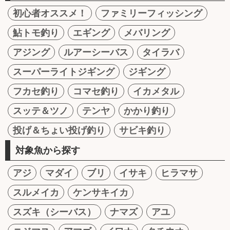
初心者オススメ！
ファミリーフィッシング
鮎トモ釣り
エギング
メバリング
アジング
ルアーシーバス
タイラバ
スーパーライトジギング
ジギング
フカセ釣り
コマセ釣り
イカメタル
スッテ＆ツノ
テンヤ
かかり釣り
投げ＆ちょい投げ釣り
サビキ釣り
対象魚から探す
アジ
マダイ
ブリ
イサキ
ヒラマサ
スルメイカ
ケンサキイカ
スズキ（シーバス）
ナマズ
アユ