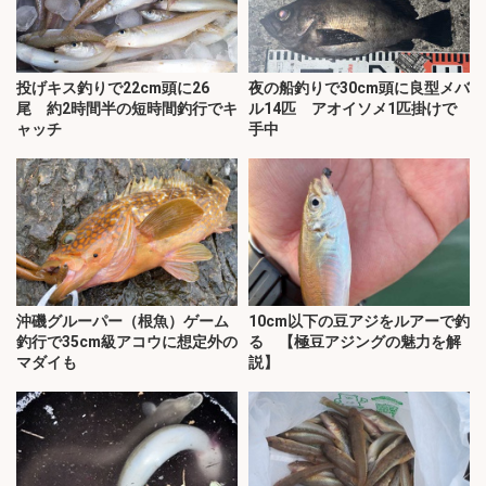
投げキス釣りで22cm頭に26
夜の船釣りで30cm頭に良型メバ
尾 約2時間半の短時間釣行でキ
ル14匹 アオイソメ1匹掛けで
ャッチ
手中
沖磯グルーパー（根魚）ゲーム
10cm以下の豆アジをルアーで釣
釣行で35cm級アコウに想定外の
る 【極豆アジングの魅力を解
マダイも
説】