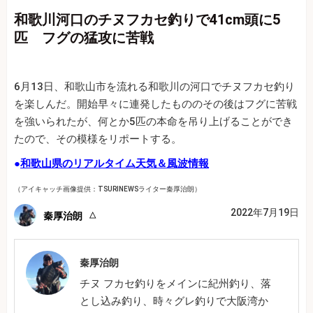
和歌川河口のチヌフカセ釣りで41cm頭に5
匹 フグの猛攻に苦戦
6月13日、和歌山市を流れる和歌川の河口でチヌフカセ釣り
を楽しんだ。開始早々に連発したもののその後はフグに苦戦
を強いられたが、何とか5匹の本命を吊り上げることができ
たので、その模様をリポートする。
●
和歌山県のリアルタイム天気＆風波情報
（アイキャッチ画像提供：TSURINEWSライター秦厚治朗）
2022年7月19日
秦厚治朗
秦厚治朗
チヌ フカセ釣りをメインに紀州釣り、落
とし込み釣り、時々グレ釣りで大阪湾か