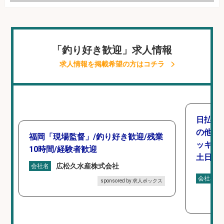
「釣り好き歓迎」求人情報
求人情報を掲載希望の方はコチラ
日払い
の他/
福岡「現場監督」/釣り好き歓迎/残業
ッキン
10時間/経験者歓迎
土日休み
広松久水産株式会社
会社名
会社名
sponsored by 求人ボックス