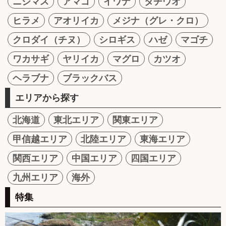
ニジマス
アマゴ
イワナ
タチウオ
ヒラメ
アオリイカ
メジナ（グレ・クロ）
クロダイ（チヌ）
シロギス
ハゼ
マゴチ
ワカサギ
ヤリイカ
マグロ
カツオ
ヘラブナ
ブラックバス
エリアから探す
北海道
東北エリア
関東エリア
甲信越エリア
北陸エリア
東海エリア
関西エリア
中国エリア
四国エリア
九州エリア
海外
特集