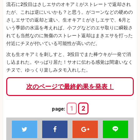
流石に2投目はさしエサのオキアミがストレートで返却され
たが、これは逆にいいかも？と思う。がコーンなどの硬めの
さしエサでの返却と違い、生オキアミがさしエサで、6月と
いう季節の水温を考えれば、小フグなどのエサ取りに瞬殺さ
れても当然なのに無傷のストレート返却はまきエサを打った
付近にチヌが付いている可能性が高いのだ。
次も生オキアミを刺しすと、3投目でまた棒ウキが一発で消
し込まれた。やっぱり居た！サオに伝わる感覚は間違いなく
チヌで、ゆっくり楽しみタモ入れした。
次のページで最終釣果を発表！
1
2
page: