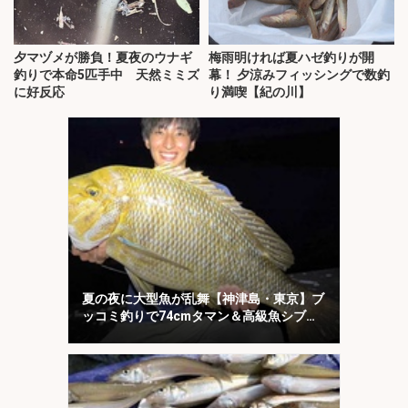
夕マヅメが勝負！夏夜のウナギ
梅雨明ければ夏ハゼ釣りが開
釣りで本命5匹手中 天然ミミズ
幕！ 夕涼みフィッシングで数釣
に好反応
り満喫【紀の川】
夏の夜に大型魚が乱舞【神津島・東京】ブ
ッコミ釣りで74cmタマン＆高級魚シブダ
イをキャッチ！