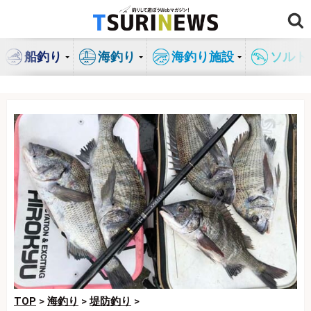
コ
ン
テ
船釣り
海釣り
海釣り施設
ソルト
ン
ツ
へ
ス
キ
ッ
プ
TOP
>
海釣り
>
堤防釣り
>