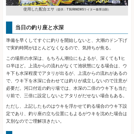
使用した配合エサ
（提供：TSURINEWSライター秦厚治朗）
当日の釣り座と水深
準備を早くしてすぐに釣りを開始しないと、大潮のドン下げ
で実釣時間がほとんどなくなるので、気持ちが焦る。
この場所の水深は、もちろん潮位にもよるが、深くても1ヒ
ロ半ほど。上流からの流れがなくて池状態になる場合は、ウ
キ下も水深程度でアタリが出るが、上流からの流れがあるの
で、ウキ下を水深に合わせては釣りが成立しないので注意が
必要だ。河口付近の釣り場では、水深の二倍のウキ下も当た
り前で、三倍に設定しないとアタリがだせない場合もある。
ただし、上記したものはウキを浮かせて釣る場合のウキ下設
定であり、釣り座の立ち位置にもよるがウキを沈めた場合は
又別なのでご理解頂きたい。