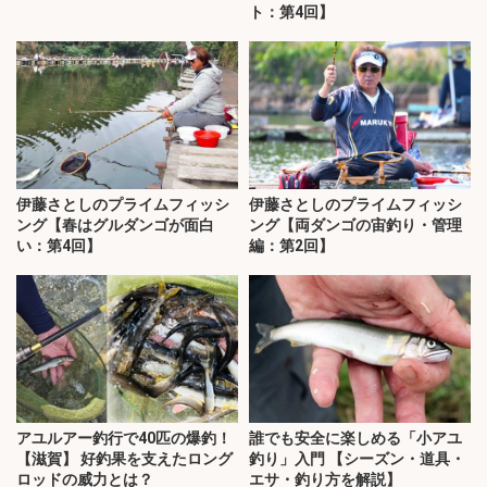
ト：第4回】
伊藤さとしのプライムフィッシ
伊藤さとしのプライムフィッシ
ング【春はグルダンゴが面白
ング【両ダンゴの宙釣り・管理
い：第4回】
編：第2回】
アユルアー釣行で40匹の爆釣！
誰でも安全に楽しめる「小アユ
【滋賀】 好釣果を支えたロング
釣り」入門 【シーズン・道具・
ロッドの威力とは？
エサ・釣り方を解説】