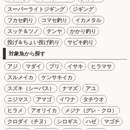
スーパーライトジギング
ジギング
フカセ釣り
コマセ釣り
イカメタル
スッテ＆ツノ
テンヤ
かかり釣り
投げ＆ちょい投げ釣り
サビキ釣り
対象魚から探す
アジ
マダイ
ブリ
イサキ
ヒラマサ
スルメイカ
ケンサキイカ
スズキ（シーバス）
ナマズ
アユ
ニジマス
アマゴ
イワナ
タチウオ
ヒラメ
アオリイカ
メジナ（グレ・クロ）
クロダイ（チヌ）
シロギス
ハゼ
マゴチ