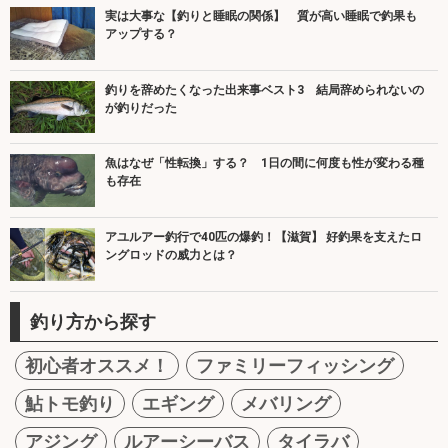
実は大事な【釣りと睡眠の関係】 質が高い睡眠で釣果も
アップする？
釣りを辞めたくなった出来事ベスト3 結局辞められないの
が釣りだった
魚はなぜ「性転換」する？ 1日の間に何度も性が変わる種
も存在
アユルアー釣行で40匹の爆釣！【滋賀】 好釣果を支えたロ
ングロッドの威力とは？
釣り方から探す
初心者オススメ！
ファミリーフィッシング
鮎トモ釣り
エギング
メバリング
アジング
ルアーシーバス
タイラバ