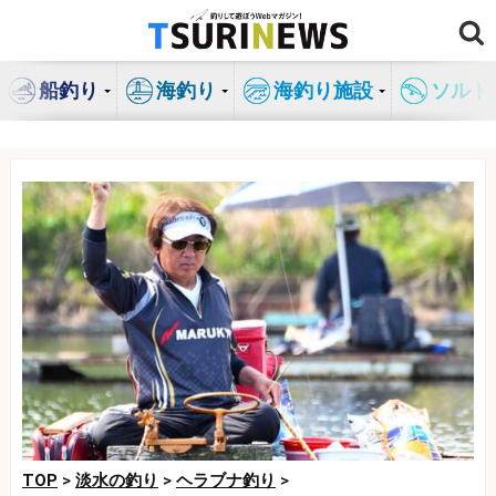
コ
ン
テ
船釣り
海釣り
海釣り施設
ソルト
ン
ツ
へ
ス
キ
ッ
プ
TOP
>
淡水の釣り
>
ヘラブナ釣り
>