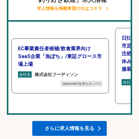
求人情報を掲載希望の方はコチラ
日払い
市足高
EC事業責任者候補/飲食業界向け
注処理
SaaS企業「魚ぽち」/東証グロース市
休み・
場上場
服装髪
株式会社フーディソン
会社名
会社名
sponsored by 求人ボックス
さらに求人情報を見る