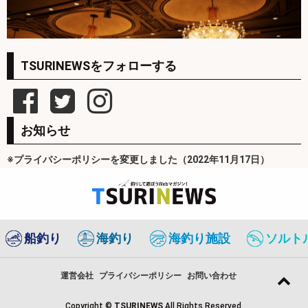
TSURINEWSをフォローする
お知らせ
※プライバシーポリシーを変更しました（2022年11月17日）
船釣り
海釣り
海釣り施設
ソルト
運営会社
プライバシーポリシー
お問い合わせ
Copyright ©
TSURINEWS
All Rights Reserved.