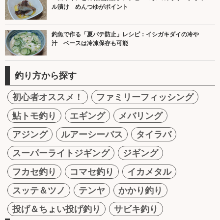
ル漬け めんつゆがポイント
釣魚で作る「夏バテ防止」レシピ：イシガキダイの冷や
汁 ベースは冷凍保存も可能
釣り方から探す
初心者オススメ！
ファミリーフィッシング
鮎トモ釣り
エギング
メバリング
アジング
ルアーシーバス
タイラバ
スーパーライトジギング
ジギング
フカセ釣り
コマセ釣り
イカメタル
スッテ＆ツノ
テンヤ
かかり釣り
投げ＆ちょい投げ釣り
サビキ釣り