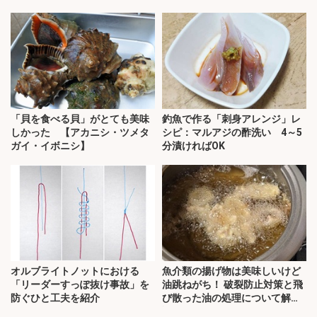
「貝を食べる貝」がとても美味
釣魚で作る「刺身アレンジ」レ
しかった 【アカニシ・ツメタ
シピ：マルアジの酢洗い 4～5
ガイ・イボニシ】
分漬ければOK
オルブライトノットにおける
魚介類の揚げ物は美味しいけど
「リーダーすっぽ抜け事故」を
油跳ねがち！ 破裂防止対策と飛
防ぐひと工夫を紹介
び散った油の処理について解
説！