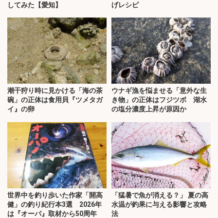
してみた【愛知】
げレシピ
潮干狩り時に見かける「海の茶
ウナギ漁を悩ませる「意外な生
碗」の正体は食用貝『ツメタガ
き物」の正体はフジツボ 湖水
イ』の卵
の塩分濃度上昇が原因か
世界中を釣り歩いた作家「開高
「猛暑で魚が消える？」 夏の高
健」の釣り紀行本3選 2026年
水温が釣果に与える影響と攻略
は『オーパ』取材から50周年
法