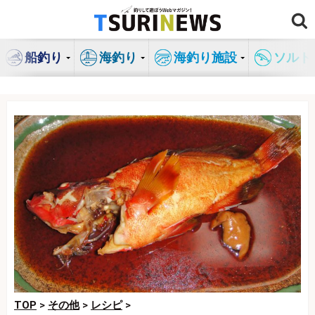
コ
ン
テ
船釣り
海釣り
海釣り施設
ソルト
ン
ツ
へ
ス
キ
ッ
プ
TOP
>
その他
>
レシピ
>