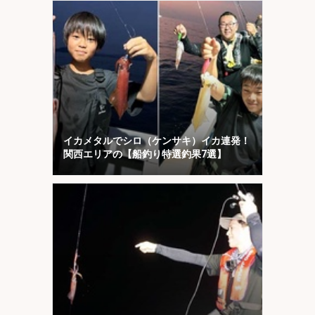
イカメタルでシロ（ケンサキ）イカ連発！
関西エリアの【船釣り特選釣果7選】