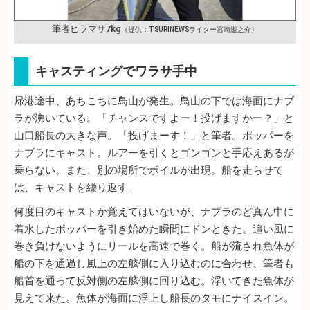
筆者ヒラマサ7kg
（提供：TSURINEWSライター宮崎逝之介）
キャスティングでワラサ手中
帰港途中、あちこちに鳥山が発生。鳥山の下では海面にナブ
ラが沸いている。「チャンスですよー！投げますかー？」と
山口船長の大きな声。「投げまーす！」と筆者。ポッパーを
ナブラにキャスト。ルアーを引くとゴンゴンと手応えあるが
乗らない。また、別の場所でボイルが出現。船を走らせて
は、キャストを繰り返す。
何度目のキャストか覚えてはいないが、ナブラのど真ん中に
着水したポッパーを引き始めた瞬間にドンときた。追い風に
巻き負けないようにリールを高速で巻く。船が流され魚体が
船の下を通過し風上の左舷側に入り込むのに合わせ、筆者も
船首を通って反対側の左舷側に回り込む。浮いてきた魚体が
見えて来た。魚体が海面に浮上し船長のタモにナイスイン。