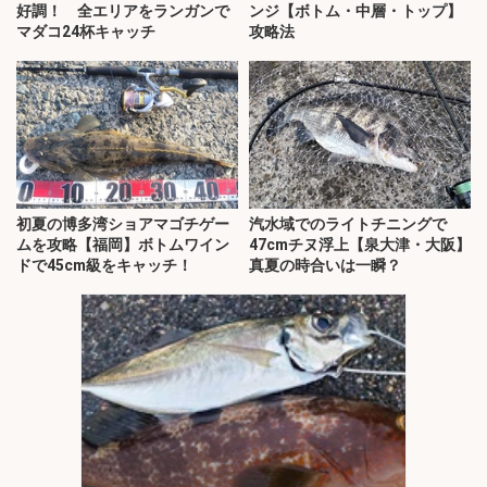
好調！ 全エリアをランガンで
ンジ【ボトム・中層・トップ】
マダコ24杯キャッチ
攻略法
初夏の博多湾ショアマゴチゲー
汽水域でのライトチニングで
ムを攻略【福岡】ボトムワイン
47cmチヌ浮上【泉大津・大阪】
ドで45cm級をキャッチ！
真夏の時合いは一瞬？