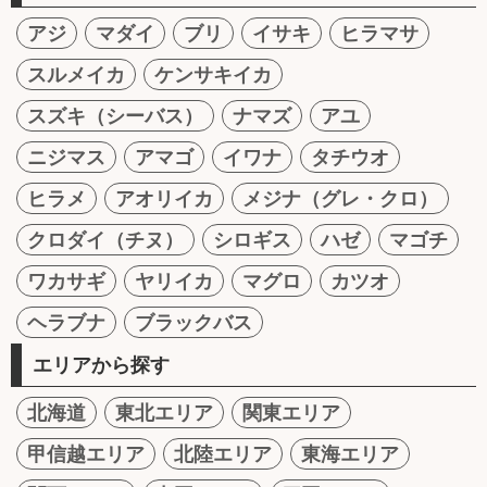
アジ
マダイ
ブリ
イサキ
ヒラマサ
スルメイカ
ケンサキイカ
スズキ（シーバス）
ナマズ
アユ
ニジマス
アマゴ
イワナ
タチウオ
ヒラメ
アオリイカ
メジナ（グレ・クロ）
クロダイ（チヌ）
シロギス
ハゼ
マゴチ
ワカサギ
ヤリイカ
マグロ
カツオ
ヘラブナ
ブラックバス
エリアから探す
北海道
東北エリア
関東エリア
甲信越エリア
北陸エリア
東海エリア