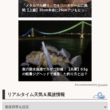
「メタルマル縛り」でキジハタゲームに挑
戦【上越】35cm本命に29cmアジもヒッ
ト！
夜の垂水漁港でカサゴ好捕！【兵庫】0.5g
の軽量ジグヘッドで連発した釣り方とは？
Recommended by
リアルタイム天気＆風波情報