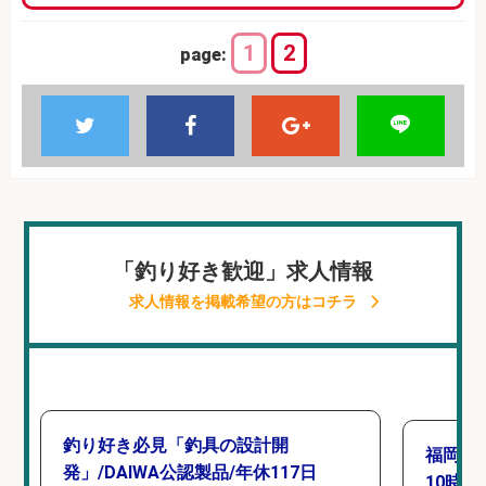
1
2
page:
「釣り好き歓迎」求人情報
求人情報を掲載希望の方はコチラ
釣り好き必見「釣具の設計開
福岡「
発」/DAIWA公認製品/年休117日
10時間