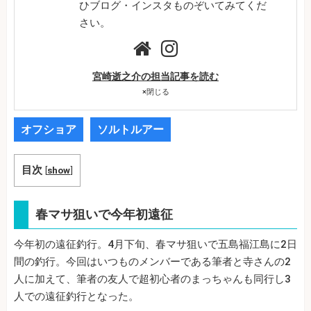
ひブログ・インスタものぞいてみてくだ
さい。
宮崎逝之介の担当記事を読む
×
閉じる
オフショア
ソルトルアー
目次
[
show
]
春マサ狙いで今年初遠征
今年初の遠征釣行。4月下旬、春マサ狙いで五島福江島に2日
間の釣行。今回はいつものメンバーである筆者と寺さんの2
人に加えて、筆者の友人で超初心者のまっちゃんも同行し3
人での遠征釣行となった。