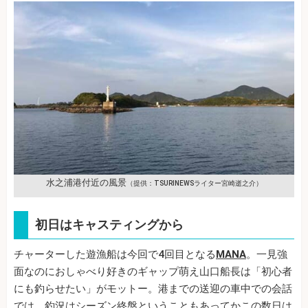
水之浦港付近の風景
（提供：TSURINEWSライター宮崎逝之介）
初日はキャスティングから
チャーターした遊漁船は今回で4回目となる
MANA
。一見強
面なのにおしゃべり好きのギャップ萌え山口船長は「初心者
にも釣らせたい」がモットー。港までの送迎の車中での会話
では、釣況はシーズン終盤ということもあってかこの数日は