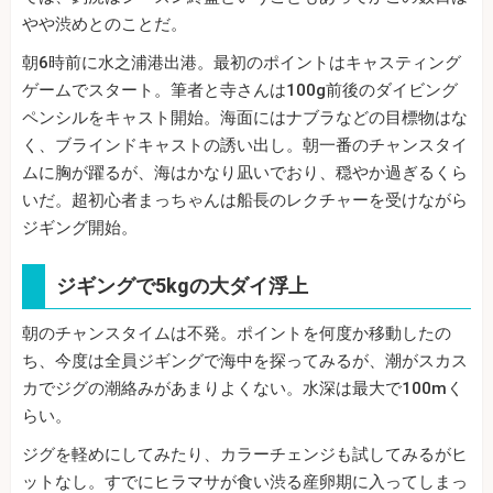
やや渋めとのことだ。
朝6時前に水之浦港出港。最初のポイントはキャスティング
ゲームでスタート。筆者と寺さんは100g前後のダイビング
ペンシルをキャスト開始。海面にはナブラなどの目標物はな
く、ブラインドキャストの誘い出し。朝一番のチャンスタイ
ムに胸が躍るが、海はかなり凪いでおり、穏やか過ぎるくら
いだ。超初心者まっちゃんは船長のレクチャーを受けながら
ジギング開始。
ジギングで5kgの大ダイ浮上
朝のチャンスタイムは不発。ポイントを何度か移動したの
ち、今度は全員ジギングで海中を探ってみるが、潮がスカス
カでジグの潮絡みがあまりよくない。水深は最大で100mく
らい。
ジグを軽めにしてみたり、カラーチェンジも試してみるがヒ
ットなし。すでにヒラマサが食い渋る産卵期に入ってしまっ