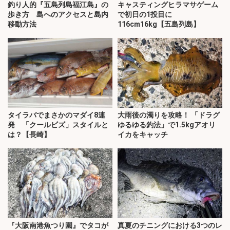
釣り人的『五島列島福江島』の
キャスティングヒラマサゲーム
歩き方 島へのアクセスと島内
で初日の1投目に
移動方法
116cm16kg【五島列島】
タイラバでまさかのマダイ8連
大雨後の濁りを攻略！ 「ドラグ
発 「クールビズ」スタイルと
ゆるゆる釣法」で1.5kgアオリ
は？【長崎】
イカをキャッチ
『大阪南港魚つり園』でタコが
真夏のチニングにおける3つのレ