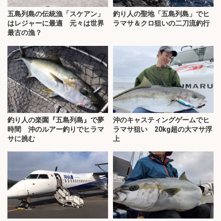
五島列島の伝統漁「スケアン」
釣り人の聖地「五島列島」でヒ
はレジャーに最適 元々は世界
ラマサ＆クロ狙いの二刀流釣行
最古の漁？
釣り人の楽園『五島列島』で夢
沖のキャスティングゲームでヒ
時間 沖のルアー釣りでヒラマ
ラマサ狙い 20kg超の大マサ浮
サに挑む
上