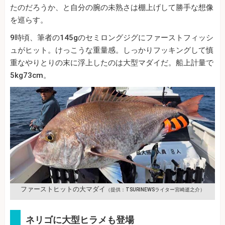
たのだろうか、と自分の腕の未熟さは棚上げして勝手な想像
を巡らす。
9時頃、筆者の145gのセミロングジグにファーストフィッシ
ュがヒット。けっこうな重量感。しっかりフッキングして慎
重なやりとりの末に浮上したのは大型マダイだ。船上計量で
5kg73cm。
ファーストヒットの大マダイ
（提供：TSURINEWSライター宮崎逝之介）
ネリゴに大型ヒラメも登場