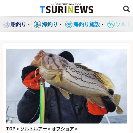
コ
ン
テ
船釣り
海釣り
海釣り施設
ソルト
ン
ツ
へ
ス
キ
ッ
プ
TOP
>
ソルトルアー
>
オフショア
>