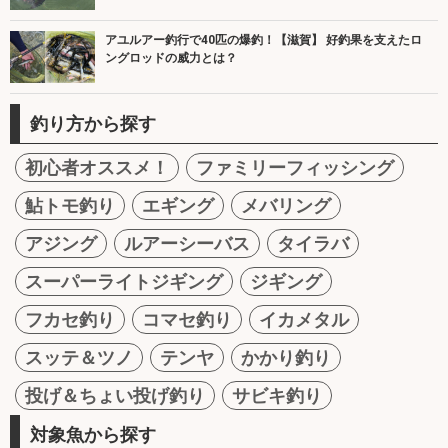
アユルアー釣行で40匹の爆釣！【滋賀】 好釣果を支えたロ
ングロッドの威力とは？
釣り方から探す
初心者オススメ！
ファミリーフィッシング
鮎トモ釣り
エギング
メバリング
アジング
ルアーシーバス
タイラバ
スーパーライトジギング
ジギング
フカセ釣り
コマセ釣り
イカメタル
スッテ＆ツノ
テンヤ
かかり釣り
投げ＆ちょい投げ釣り
サビキ釣り
対象魚から探す