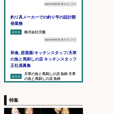
sponsored by 求人ボックス
釣り具メーカーでの釣り竿の設計開
発業務
株式会社天龍
会社名
sponsored by 求人ボックス
和食, 居酒屋/キッチンスタッフ/天草
の魚と馬刺しの店 キッチンスタッフ
正社員募集
天草の魚と馬刺しの店 魚粋 天草
会社名
の魚と馬刺しの店 魚粋
sponsored by 求人ボックス
和食, 居酒屋/調理見習い・調理補助/
特集
新鮮な魚料理×おでんの和食居酒屋
の若手スタッフ