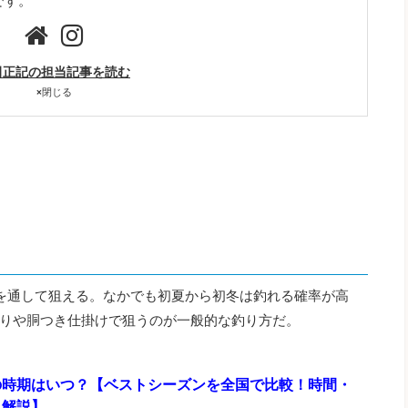
です。
田正記の担当記事を読む
×
閉じる
を通して狙える。なかでも初夏から初冬は釣れる確率が高
りや胴つき仕掛けで狙うのが一般的な釣り方だ。
の時期はいつ？【ベストシーズンを全国で比較！時間・
も解説】