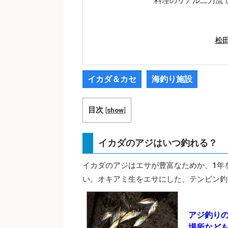
料理のリアル二刀流
松
イカダ＆カセ
海釣り施設
目次
[
show
]
イカダのアジはいつ釣れる？
イカダのアジはエサが豊富なためか、1年
い。オキアミ生をエサにした、テンビン釣
アジ釣り
場所など