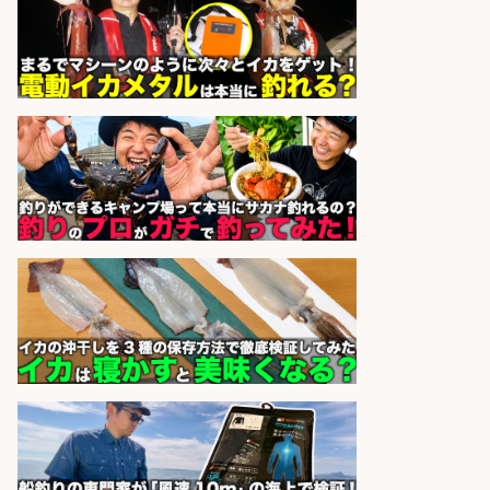
サカナのハチベエ 矢場町店
会社名
sponsored by 求人ボックス
和食, 日本料理・懐石料理/店長・店
長候補/本物を知る大人の隠れ家!魚
の価値を上げ、地域を元気に!店長候
補募集
酒場あらかぶ 酒場あらかぶ
会社名
sponsored by 求人ボックス
精肉・青果・鮮魚販売/「志布志
市」「時給1,150円〜」志布志市周
辺でお魚のカットや商品の陳列スタ
ッフ/未経験歓迎×残業少なめ×車通
勤OK/鹿児島県/志布志市
株式会社ホットスタッフ鹿児島
会社名