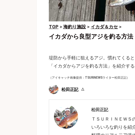
TOP
>
海釣り施設
>
イカダ＆カセ
>
イカダから良型アジを釣る方法
堤防から手軽に狙えるアジ。慣れてくると
「イカダからアジを釣る方法」を紹介する
（アイキャッチ画像提供：TSURINEWSライター松田正記）
松田正記
松田正記
ＴＳＵＲＩＮＥＷＳ
いろいろな釣りを紹