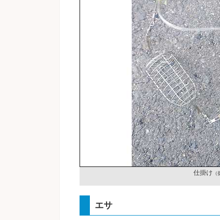
仕掛け
（
エサ