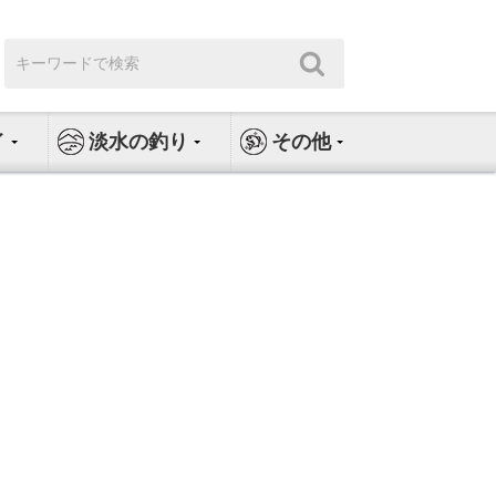
検
検
索:
索
イ
淡水の釣り
その他