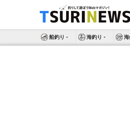
コ
ン
テ
ン
ツ
船釣り
海釣り
海
へ
ス
キ
ッ
プ