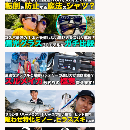
sponsored by 求人ボックス
レジ打ち/日払いOK/おさかなの三枚
おろし/新潟県/小千谷市
株式会社G&G
会社名
sponsored by 求人ボックス
営業事務/「大津市」「時給1,300
円」小野駅から徒歩6分/釣り具メー
カーの物流事務・営業アシスタン
ト/土日祝休み×大型連休あり×残業
なし/滋賀県/大津市
株式会社ホットスタッフ滋賀
会社名
sponsored by 求人ボックス
製造「組立・加工」/釣り具部品の
製造企業にてNC旋盤加工機の操作