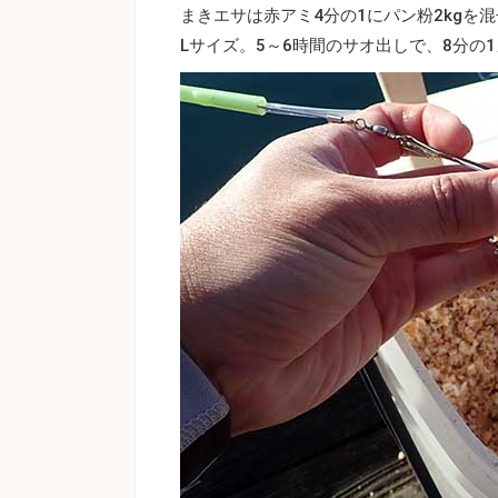
まきエサは赤アミ4分の1にパン粉2kg
Lサイズ。5～6時間のサオ出しで、8分の