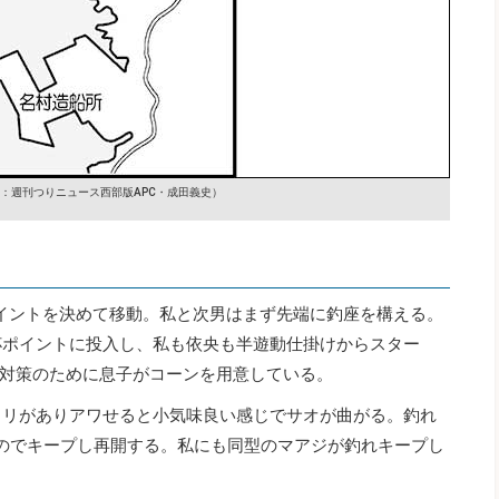
：週刊つりニュース西部版APC・成田義史）
イントを決めて移動。私と次男はまず先端に釣座を構える。
杯ポイントに投入し、私も依央も半遊動仕掛けからスター
対策のために息子がコーンを用意している。
タリがありアワせると小気味良い感じでサオが曲がる。釣れ
るのでキープし再開する。私にも同型のマアジが釣れキープし