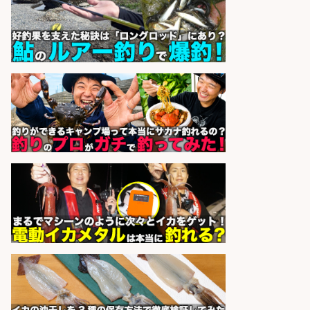
その他/「9月末までの短期」釣り具
のピッキング作業など/残業少なめ/
日勤&土日休み/未経験OK!
UTエージェント株式会社 関西第
会社名
二CU
sponsored by 求人ボックス
倉庫での釣り用品の軽作業スタッ
フ/未経験歓迎/交通費支給/制服貸
与/正社員登用あり
株式会社REnista
会社名
sponsored by 求人ボックス
倉庫での釣り用品の軽作業スタッ
フ/未経験歓迎/交通費支給/制服貸
与/正社員登用あり