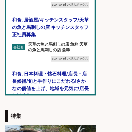
sponsored by 求人ボックス
和食, 居酒屋/キッチンスタッフ/天草
の魚と馬刺しの店 キッチンスタッフ
正社員募集
天草の魚と馬刺しの店 魚粋 天草
会社名
の魚と馬刺しの店 魚粋
sponsored by 求人ボックス
和食, 日本料理・懐石料理/店長・店
長候補/旬と手作りにこだわる!さか
なの価値を上げ、地域を元気に!店長
候補募集
博多 華吉 博多 華吉
会社名
特集
sponsored by 求人ボックス
日払いOKで即日収入/軽作業・物流