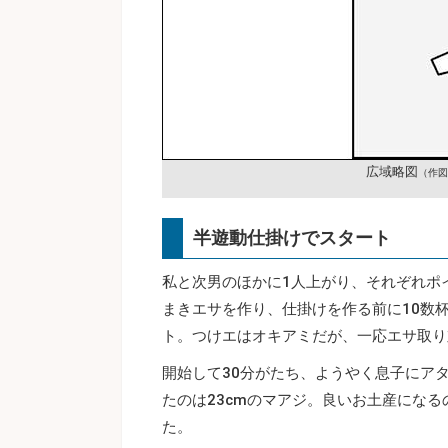
広域略図
（作図
半遊動仕掛けでスタート
私と次男のほかに1人上がり、それぞれポ
まきエサを作り、仕掛けを作る前に10数
ト。つけエはオキアミだが、一応エサ取り
開始して30分がたち、ようやく息子にア
たのは23cmのマアジ。良いお土産にな
た。