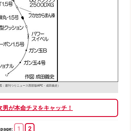
図：週刊つりニュース西部版APC・成田義史）
次男が本命チヌをキャッチ！
1
2
page: