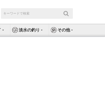
検
検
索:
索
イ
淡水の釣り
その他