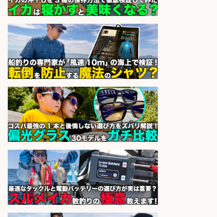
株式会社REnista
会社名
sponsored by 求人ボックス
和食, 日本料理・懐石料理/店長・店
長候補/本物を知る大人の隠れ家!魚
の価値を上げ、地域を元気に!店長候
補募集
酒場あらかぶ 酒場あらかぶ
会社名
sponsored by 求人ボックス
釣り具のかんたん軽作業/高収入/交
通費支給/制服貸与/正社員登用あり
株式会社REnista
会社名
sponsored by 求人ボックス
仕分け・シール貼り/釣り具などの
出荷作業/兵庫県/神戸市北区