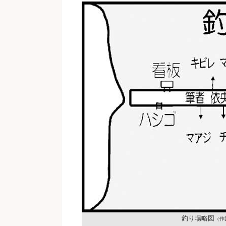
釣り場略図
（作