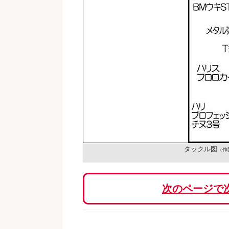
タックル図
（作
次のページで