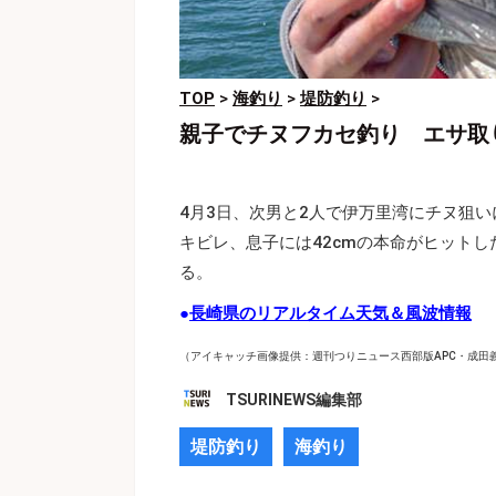
TOP
>
海釣り
>
堤防釣り
>
親子でチヌフカセ釣り エサ取
4月3日、次男と2人で伊万里湾にチヌ狙
キビレ、息子には42cmの本命がヒット
る。
●
長崎県のリアルタイム天気＆風波情報
（アイキャッチ画像提供：週刊つりニュース西部版APC・成田
TSURINEWS編集部
堤防釣り
海釣り