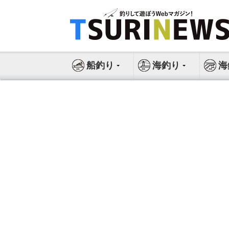
コ
ン
テ
ン
ツ
船釣り
海釣り
海
へ
ス
キ
ッ
プ