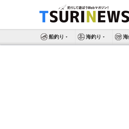
コ
ン
テ
ン
ツ
船釣り
海釣り
海
へ
ス
キ
ッ
プ