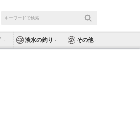
検
検
索:
索
イ
淡水の釣り
その他