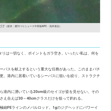
だけ
（提供：週刊つりニュース中部版APC・浅井達志）
タリは一切なく、ポイントもガラ空き。いったい私は、何を
ーバスを献上するという重大な任務があった。このままバチ
更。港内に居着いているシーバスに狙いを絞り、ストラクチ
ら港内に湧いている20cm級のセイゴが姿を見せない。その
え合えば30～40cmクラスだけを狙って釣れる。
極細PEラインのメバルロッド。1gのジグヘッドにパワーイ