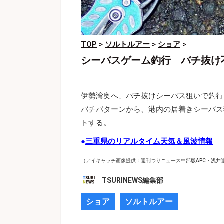
TOP
>
ソルトルアー
>
ショア
>
シーバスゲーム釣行 バチ抜け
伊勢湾奥へ、バチ抜けシーバス狙いで釣行
バチパターンから、港内の居着きシーバス
トする。
●
三重県のリアルタイム天気＆風波情報
（アイキャッチ画像提供：週刊つりニュース中部版APC・浅井
TSURINEWS編集部
ショア
ソルトルアー