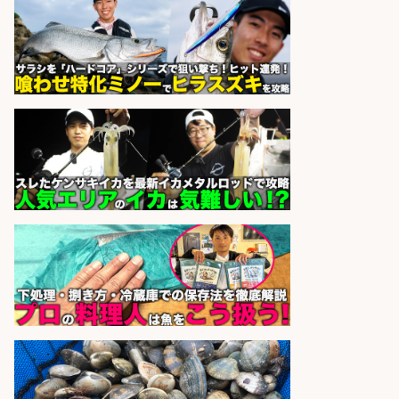
釣り具などの出荷作業～～/工場/製
造
UTグループ株式会社
会社名
sponsored by 求人ボックス
レジカウンター/お釣りの計算不要
の簡単レジ 未経験も安心の研修あり
1日2h
オーケー株式会社
会社名
sponsored by 求人ボックス
さらに求人情報を見る