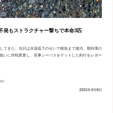
不発もストラクチャー撃ちで本命3匹
してきた。当日は水温低下のせいで根魚まで激渋。期待薄の
狙いに作戦変更し、見事シーバスをゲットした釣行をレポー
達志）
2022年4月8日