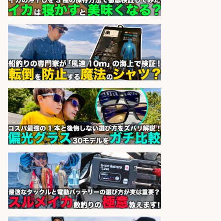
オーケー株式会社
会社名
sponsored by 求人ボックス
コンビニ/広島県/調理なし・軽作業
スタート お魚のパック詰め 品出し/
週4日から勤務OK/希望休が取得で
きる
株式会社ホットスタッフ五日市
会社名
sponsored by 求人ボックス
レジカウンター/夕方勤務で時給UP
お釣りの計算不要の簡単レジ1日2時
間
オーケー株式会社
会社名
sponsored by 求人ボックス