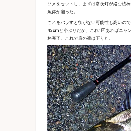
ソメをセットし、まずは常夜灯が絡む桟橋
魚体が翻った。
これをバラすと後がない可能性も高いので
43cmと小ぶりだが、これ1匹あればニ
務完了。これで肩の荷は下りた。