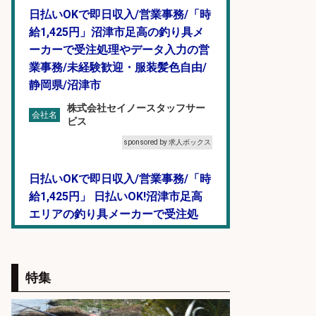
日払いOKで即日収入/営業事務/「時
給1,425円」沼津市足高の釣り具メ
ーカーで受注処理やデータ入力の営
業事務/未経験歓迎・服装髪色自由/
静岡県/沼津市
株式会社セイノースタッフサー
会社名
ビス
sponsored by 求人ボックス
日払いOKで即日収入/営業事務/「時
給1,425円」 日払いOK!沼津市足高
エリアの釣り具メーカーで受注処
理・見積作成の営業事務/服装髪色
ネイル自由・土日祝休み/静岡県/沼
津市
特集
株式会社セイノースタッフサー
会社名
ビス