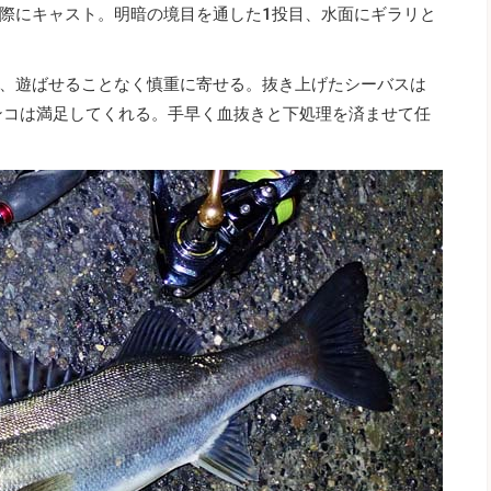
際にキャスト。明暗の境目を通した1投目、水面にギラリと
、遊ばせることなく慎重に寄せる。抜き上げたシーバスは
ャンコは満足してくれる。手早く血抜きと下処理を済ませて任