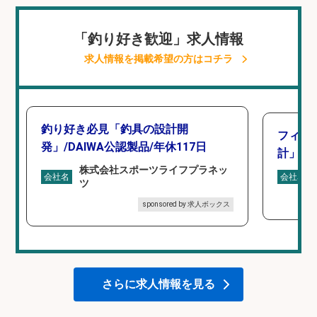
「釣り好き歓迎」求人情報
求人情報を掲載希望の方はコチラ
釣り好き必見「釣具の設計開
フィッ
発」/DAIWA公認製品/年休117日
計」
株式会社スポーツライフプラネッ
会社名
会社名
ツ
sponsored by 求人ボックス
さらに求人情報を見る