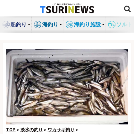
コ
ン
テ
船釣り
海釣り
海釣り施設
ソルト
ン
ツ
へ
ス
キ
ッ
プ
TOP
>
淡水の釣り
>
ワカサギ釣り
>