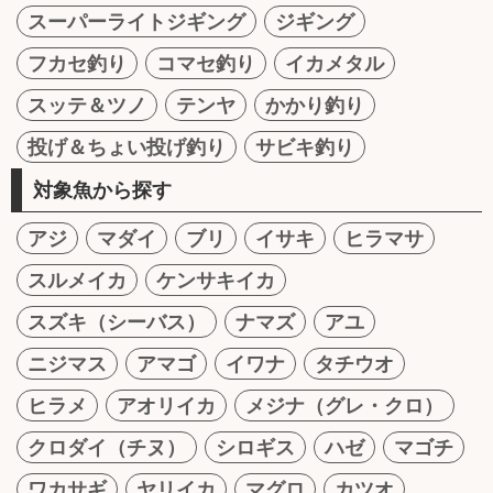
スーパーライトジギング
ジギング
フカセ釣り
コマセ釣り
イカメタル
スッテ＆ツノ
テンヤ
かかり釣り
投げ＆ちょい投げ釣り
サビキ釣り
対象魚から探す
アジ
マダイ
ブリ
イサキ
ヒラマサ
スルメイカ
ケンサキイカ
スズキ（シーバス）
ナマズ
アユ
ニジマス
アマゴ
イワナ
タチウオ
ヒラメ
アオリイカ
メジナ（グレ・クロ）
クロダイ（チヌ）
シロギス
ハゼ
マゴチ
ワカサギ
ヤリイカ
マグロ
カツオ