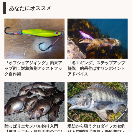
あなたにオススメ
『オフショアジギング』釣果ア
「冬エギング」ステップアップ
ップ術：対象魚別アシストフッ
解説 釣果伸ばすワンポイント
ク自作術
アドバイス
陸っぱりエサメバル釣り入門
堤防から狙うクロダイフカセ釣
【道具・エサ・良型手中のコツ
り入門解説【道具・場所選び・