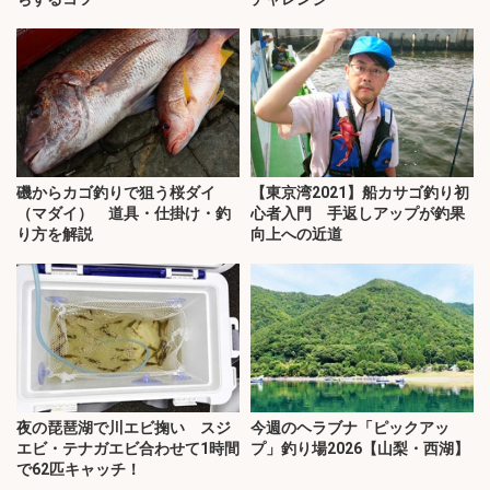
磯からカゴ釣りで狙う桜ダイ
【東京湾2021】船カサゴ釣り初
（マダイ） 道具・仕掛け・釣
心者入門 手返しアップが釣果
り方を解説
向上への近道
夜の琵琶湖で川エビ掬い スジ
今週のヘラブナ「ピックアッ
エビ・テナガエビ合わせて1時間
プ」釣り場2026【山梨・西湖】
で62匹キャッチ！