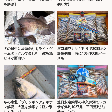
を解説】
釣り方】
冬の日中に堤防釣りをライトゲ
河口湖ワカサギ釣りで2088尾と
ームタックルで楽しむ 雑魚混
爆裂釣果 時に10分100匹ペー
じりが面白い
スも
冬の東北『ブリジギング』キホ
連日安定釣果の津久井湖でワカ
ン解説 大型を効率よく狙い撃
サギ爆釣1027尾 三刀流釣法に
ちするコツ
チャレンジ