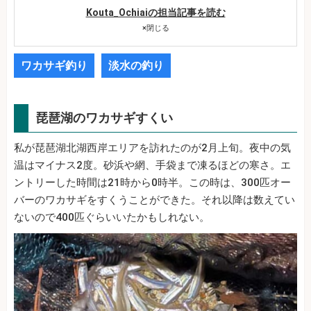
Kouta_Ochiaiの担当記事を読む
×
閉じる
ワカサギ釣り
淡水の釣り
琵琶湖のワカサギすくい
私が琵琶湖北湖西岸エリアを訪れたのが2月上旬。夜中の気
温はマイナス2度。砂浜や網、手袋まで凍るほどの寒さ。エ
ントリーした時間は21時から0時半。この時は、300匹オー
バーのワカサギをすくうことができた。それ以降は数えてい
ないので400匹ぐらいいたかもしれない。