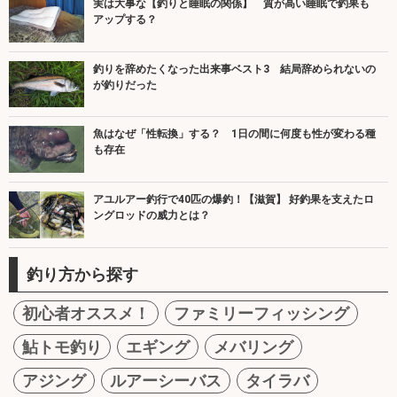
実は大事な【釣りと睡眠の関係】 質が高い睡眠で釣果も
アップする？
釣りを辞めたくなった出来事ベスト3 結局辞められないの
が釣りだった
魚はなぜ「性転換」する？ 1日の間に何度も性が変わる種
も存在
アユルアー釣行で40匹の爆釣！【滋賀】 好釣果を支えたロ
ングロッドの威力とは？
釣り方から探す
初心者オススメ！
ファミリーフィッシング
鮎トモ釣り
エギング
メバリング
アジング
ルアーシーバス
タイラバ