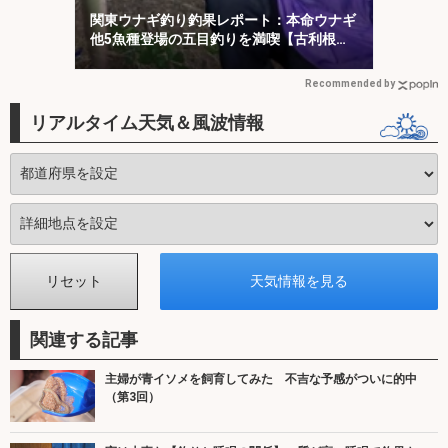
関東ウナギ釣り釣果レポート：本命ウナギ
他5魚種登場の五目釣りを満喫【古利根
川・埼玉】
Recommended by
リアルタイム天気＆風波情報
関連する記事
主婦が青イソメを飼育してみた 不吉な予感がついに的中
（第3回）