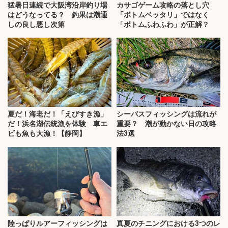
猛暑日連続で大阪湾沿岸釣り場
カサゴゲーム攻略の落とし穴
はどうなってる？ 釣果は潮通
「ボトムベッタリ」ではなく
しの良し悪し次第
「ボトムふわふわ」が正解？
夏だ！海老だ！「えびすき漁」
シーバスフィッシングは流れが
だ！浜名湖伝統漁を体験 車エ
重要？ 潮が動かない日の攻略
ビも魚も大漁！【静岡】
法3選
陸っぱりルアーフィッシングは
真夏のチニングにおける3つのレ