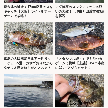
泉大津の波止で47cm良型チヌを
フグは夏のロックフィッシュ狙
キャッチ【大阪】ライトルアー
いの大敵！ 理由と回避方法3選
ゲームで攻略！
を解説
真夏の大阪湾沿岸ルアー釣りタ
「メタルマル縛り」でキジハタ
ーゲット5選 カサゴ釣りながら
ゲームに挑戦【上越】35cm本命
タチウオ回遊待ちがオススメ？
に29cmアジもヒット！