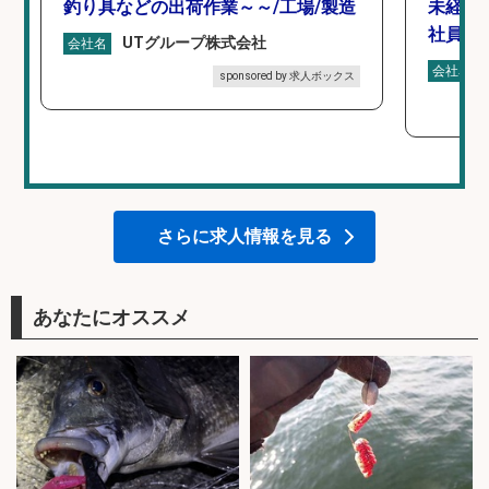
釣り具などの出荷作業～～/工場/製造
未経験
社員登
UTグループ株式会社
会社名
会社名
sponsored by 求人ボックス
さらに求人情報を見る
あなたにオススメ