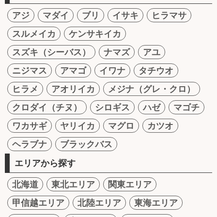
アジ
マダイ
ブリ
イサキ
ヒラマサ
スルメイカ
ケンサキイカ
スズキ（シーバス）
ナマズ
アユ
ニジマス
アマゴ
イワナ
タチウオ
ヒラメ
アオリイカ
メジナ（グレ・クロ）
クロダイ（チヌ）
シロギス
ハゼ
マゴチ
ワカサギ
ヤリイカ
マグロ
カツオ
ヘラブナ
ブラックバス
エリアから探す
北海道
東北エリア
関東エリア
甲信越エリア
北陸エリア
東海エリア