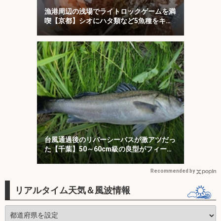
漁港周辺の浅場でライトロックゲームを満
喫【京都】シオにハタ類など5魚種をキャ
ッチ！
台風通過後のリバーシーバスが激アツだっ
た【千葉】50～60cm級の良型がフィーバ
ー！
Recommended by
リアルタイム天気＆風波情報