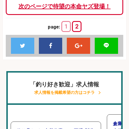
次のページで待望の本命ヤズ登場！
1
2
page:
「釣り好き歓迎」求人情報
求人情報を掲載希望の方はコチラ
倉庫で