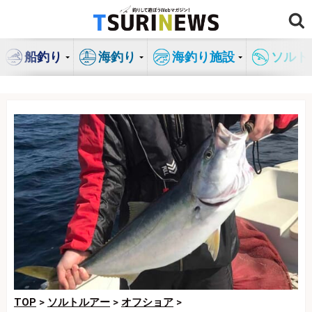
コ
ン
テ
船釣り
海釣り
海釣り施設
ソルト
ン
ツ
へ
ス
キ
ッ
プ
TOP
>
ソルトルアー
>
オフショア
>