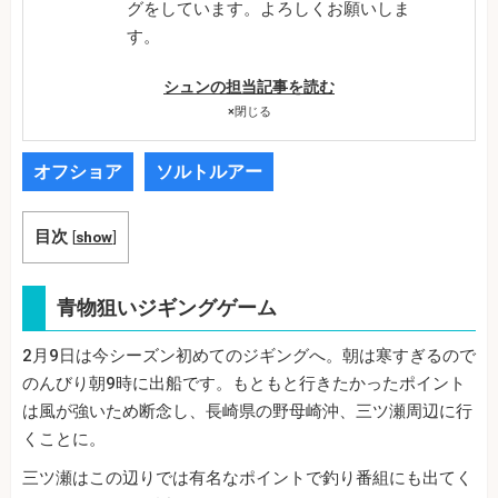
グをしています。よろしくお願いしま
す。
シュンの担当記事を読む
×
閉じる
オフショア
ソルトルアー
目次
[
show
]
青物狙いジギングゲーム
2月9日は今シーズン初めてのジギングへ。朝は寒すぎるので
のんびり朝9時に出船です。もともと行きたかったポイント
は風が強いため断念し、長崎県の野母崎沖、三ツ瀬周辺に行
くことに。
三ツ瀬はこの辺りでは有名なポイントで釣り番組にも出てく