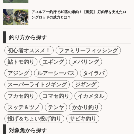
アユルアー釣行で40匹の爆釣！【滋賀】 好釣果を支えたロ
ングロッドの威力とは？
釣り方から探す
初心者オススメ！
ファミリーフィッシング
鮎トモ釣り
エギング
メバリング
アジング
ルアーシーバス
タイラバ
スーパーライトジギング
ジギング
フカセ釣り
コマセ釣り
イカメタル
スッテ＆ツノ
テンヤ
かかり釣り
投げ＆ちょい投げ釣り
サビキ釣り
対象魚から探す